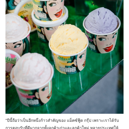
“ปีนี้ถือว่าเป็นอีกหนึ่งก้าวสำคัญของ แม็คซ์ฟู๊ด กรุ๊ป เพราะเราได้รับ
การตอบรับที่ดีมากจากทั้งลูกค้าเก่าและลูกค้าใหม่ หลายประเทศให้