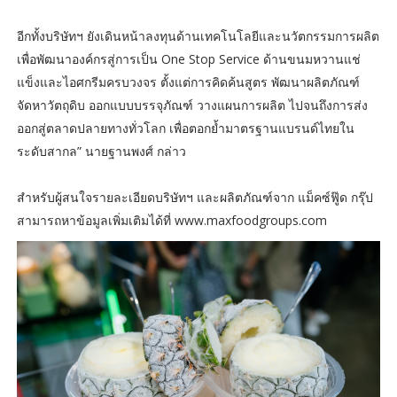
อีกทั้งบริษัทฯ ยังเดินหน้าลงทุนด้านเทคโนโลยีและนวัตกรรมการผลิต
เพื่อพัฒนาองค์กรสู่การเป็น One Stop Service ด้านขนมหวานแช่
แข็งและไอศกรีมครบวงจร ตั้งแต่การคิดค้นสูตร พัฒนาผลิตภัณฑ์
จัดหาวัตถุดิบ ออกแบบบรรจุภัณฑ์ วางแผนการผลิต ไปจนถึงการส่ง
ออกสู่ตลาดปลายทางทั่วโลก เพื่อตอกย้ำมาตรฐานแบรนด์ไทยใน
ระดับสากล” นายฐานพงศ์ กล่าว
สำหรับผู้สนใจรายละเอียดบริษัทฯ และผลิตภัณฑ์จาก แม็คซ์ฟู๊ด กรุ๊ป
สามารถหาข้อมูลเพิ่มเติมได้ที่ www.maxfoodgroups.com