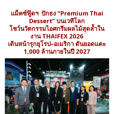
แม็คซ์ฟู๊ดฯ ปักธง “Premium Thai
Dessert” บนเวทีโลก
โชว์นวัตกรรมไอศกรีมผลไม้สุดล้ำใน
งาน THAIFEX 2026
เดินหน้ารุกยุโรป–อเมริกา ดันยอดแตะ
1,000 ล้านภายในปี 2027