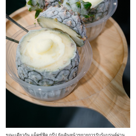
ขณะเดียวกัน แม็คซ์ฟู๊ด กรุ๊ป ยังเดินหน้าขยายการรับรู้แบรนด์ผ่าน