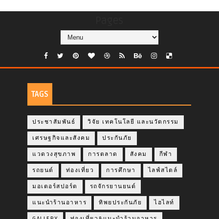
Pages
TAGS
ประชาสัมพันธ์
วิจัย เทคโนโลยี และนวัตกรรม
เศรษฐกิจและสังคม
ประกันภัย
แวดวงสุขภาพ
การตลาด
สังคม
กีฬา
รถยนต์
ท่องเที่ยว
การศึกษา
ไลฟ์สไตล์
มอเตอร์สปอร์ต
รถจักรยานยนต์
แนะนำร้านอาหาร
ทิพยประกันภัย
ไฮไลท์
GALLERY
ท่องเที่ยว&แนะนำร้านอาหาร