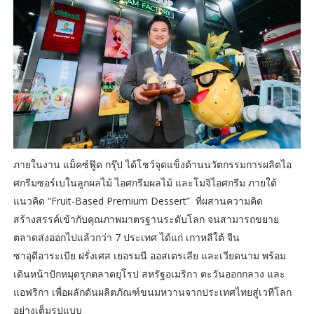
ภายในงาน แม็คซ์ฟู๊ด กรุ๊ป ได้โชว์จุดแข็งด้านนวัตกรรมการผลิตไอ
ศกรีมซอร์เบในลูกผลไม้ ไอศกรีมผลไม้ และโมจิไอศกรีม ภายใต้
แนวคิด “Fruit-Based Premium Dessert” ที่ผสานความคิด
สร้างสรรค์เข้ากับคุณภาพมาตรฐานระดับโลก จนสามารถขยาย
ตลาดส่งออกไปแล้วกว่า 7 ประเทศ ได้แก่ เกาหลีใต้ จีน
ซาอุดีอาระเบีย ฝรั่งเศส เยอรมนี ออสเตรเลีย และเวียดนาม พร้อม
เดินหน้าปักหมุดรุกตลาดยุโรป สหรัฐอเมริกา ตะวันออกกลาง และ
แอฟริกา เพื่อผลักดันผลิตภัณฑ์ขนมหวานจากประเทศไทยสู่เวทีโลก
อย่างเต็มรูปแบบ