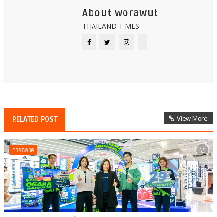
About worawut
THAILAND TIMES
View More
RELATED POST
การตลาด