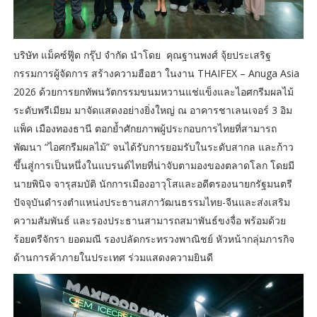
บริษัท แม็คซ์ฟู๊ด กรุ๊ป จำกัด นำโดย คุณฐานพงศ์ จุ้ยประเสริฐ
กรรมการผู้จัดการ สร้างความฮือฮา ในงาน THAIFEX – Anuga Asia
2026 ด้วยการยกทัพนวัตกรรมขนมหวานแช่แข็งและไอศกรีมผลไม้
ระดับพรีเมียม มาจัดแสดงอย่างยิ่งใหญ่ ณ อาคารชาเลนเจอร์ 3 อิม
แพ็ค เมืองทองธานี ตอกย้ำศักยภาพผู้ประกอบการไทยที่สามารถ
พัฒนา “ไอศกรีมผลไม้” จนได้รับการยอมรับในระดับสากล และก้าว
ขึ้นสู่การเป็นหนึ่งในแบรนด์ไทยที่น่าจับตามองของตลาดโลก โดยมี
นายพินิจ จารุสมบัติ นักการเมืองอาวุโสและอดีตรองนายกรัฐมนตรี
ปัจจุบันดำรงตำแหน่งประธานสภาวัฒนธรรมไทย-จีนและส่งเสริม
ความสัมพันธ์ และรองประธานสามารถสมาพันธ์ขงจื่อ พร้อมด้วย
ร้อยตรีจักรา ยอดมณี รองปลัดกระทรวงพาณิชย์ หัวหน้ากลุ่มภารกิจ
ด้านการค้าภายในประเทศ ร่วมแสดงความยินดี