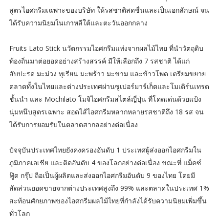
สูตรไอศกรีมเฉพาะของบริษัท ให้รสชาติสดชื่นและเป็นเอกลักษณ์ จน
ได้รับความนิยมในเกาหลีใต้และตะวันออกกลาง
Fruits Lato Stick นวัตกรรมไอศกรีมแท่งจากผลไม้ไทย ที่นำวัตถุดิบ
ท้องถิ่นมาต่อยอดอย่างสร้างสรรค์ มีให้เลือกถึง 7 รสชาติ ได้แก่
สับปะรด มะม่วง ทุเรียน มะพร้าว มะขาม และข้าวโพด เตรียมขยาย
ตลาดทั้งในไทยและต่างประเทศผ่านซูเปอร์มาร์เก็ตและโมเดิร์นเทรด
ชั้นนำ และ Mochilato โมจิไอศกรีมสไตล์ญี่ปุ่น ที่โดดเด่นด้วยแป้ง
นุ่มหนึบสูตรเฉพาะ สอดไส้ไอศกรีมหลากหลายรสชาติถึง 18 รส จน
ได้รับการยอมรับในตลาดสากลอย่างต่อเนื่อง
ปัจจุบันประเทศไทยยังคงครองอันดับ 1 ประเทศผู้ส่งออกไอศกรีมใน
ภูมิภาคเอเชีย และติดอันดับ 4 ของโลกอย่างต่อเนื่อง ขณะที่ แม็คซ์
ฟู๊ด กรุ๊ป ถือเป็นผู้ผลิตและส่งออกไอศกรีมอันดับ 9 ของไทย โดยมี
สัดส่วนยอดขายจากต่างประเทศสูงถึง 99% และตลาดในประเทศ 1%
สะท้อนศักยภาพของไอศกรีมผลไม้ไทยที่กำลังได้รับความนิยมเพิ่มขึ้น
ทั่วโลก