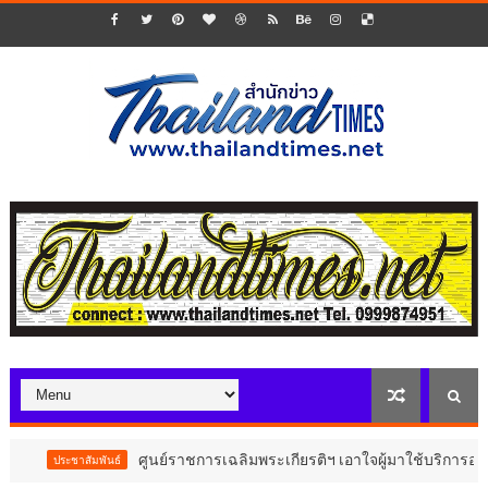
ศูนย์ราชการเฉลิมพระเกียรติฯ เอาใจผู้มาใช้บริการอาคาร C ปรับอัตราค
ธ์