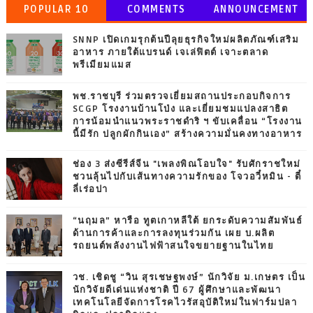
POPULAR 10
COMMENTS
ANNOUNCEMENT
SNNP เปิดเกมรุกต้นปีลุยธุรกิจใหม่ผลิตภัณฑ์เสริม
อาหาร ภายใต้แบรนด์ เจเล่ฟิตต์ เจาะตลาด
พรีเมียมแมส
พช.ราชบุรี ร่วมตรวจเยี่ยมสถานประกอบกิจการ
SCGP โรงงานบ้านโป่ง และเยี่ยมชมแปลงสาธิต
การน้อมนำแนวพระราชดำริ ฯ ขับเคลื่อน “โรงงาน
นี้มีรัก ปลูกผักกินเอง” สร้างความมั่นคงทางอาหาร
ช่อง 3 ส่งซีรีส์จีน "เพลงพิณโอบใจ" รับศักราชใหม่
ชวนลุ้นไปกับเส้นทางความรักของ โจวอวี๋หมิน - ตี๋
ลี่เร่อปา
“นฤมล” หารือ ทูตเกาหลีใต้ ยกระดับความสัมพันธ์
ด้านการค้าและการลงทุนร่วมกัน เผย บ.ผลิต
รถยนต์พลังงานไฟฟ้าสนใจขยายฐานในไทย
วช. เชิดชู “วิน สุรเชษฐพงษ์” นักวิจัย ม.เกษตร เป็น
นักวิจัยดีเด่นแห่งชาติ ปี 67 ผู้ศึกษาและพัฒนา
เทคโนโลยีจัดการโรคไวรัสอุบัติใหม่ในฟาร์มปลา