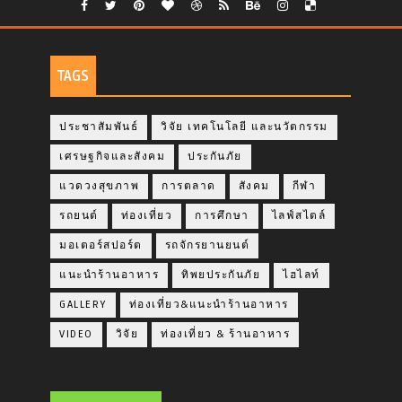
TAGS
ประชาสัมพันธ์
วิจัย เทคโนโลยี และนวัตกรรม
เศรษฐกิจและสังคม
ประกันภัย
แวดวงสุขภาพ
การตลาด
สังคม
กีฬา
รถยนต์
ท่องเที่ยว
การศึกษา
ไลฟ์สไตล์
มอเตอร์สปอร์ต
รถจักรยานยนต์
แนะนำร้านอาหาร
ทิพยประกันภัย
ไฮไลท์
GALLERY
ท่องเที่ยว&แนะนำร้านอาหาร
VIDEO
วิจัย
ท่องเที่ยว & ร้านอาหาร