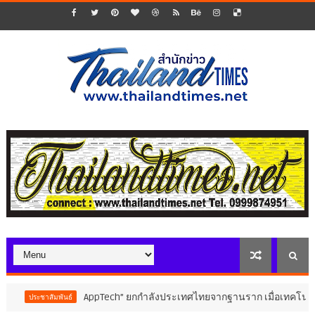
AppTech”​ ยกกำลังประเทศไทยจากฐานราก เมื่อเทคโนโลยีที่เหมาะสมเป
์