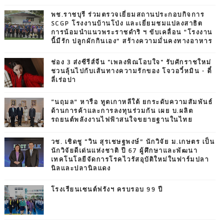
พช.ราชบุรี ร่วมตรวจเยี่ยมสถานประกอบกิจการ
SCGP โรงงานบ้านโป่ง และเยี่ยมชมแปลงสาธิต
การน้อมนำแนวพระราชดำริ ฯ ขับเคลื่อน “โรงงาน
นี้มีรัก ปลูกผักกินเอง” สร้างความมั่นคงทางอาหาร
ช่อง 3 ส่งซีรีส์จีน "เพลงพิณโอบใจ" รับศักราชใหม่
ชวนลุ้นไปกับเส้นทางความรักของ โจวอวี๋หมิน - ตี๋
ลี่เร่อปา
“นฤมล” หารือ ทูตเกาหลีใต้ ยกระดับความสัมพันธ์
ด้านการค้าและการลงทุนร่วมกัน เผย บ.ผลิต
รถยนต์พลังงานไฟฟ้าสนใจขยายฐานในไทย
วช. เชิดชู “วิน สุรเชษฐพงษ์” นักวิจัย ม.เกษตร เป็น
นักวิจัยดีเด่นแห่งชาติ ปี 67 ผู้ศึกษาและพัฒนา
เทคโนโลยีจัดการโรคไวรัสอุบัติใหม่ในฟาร์มปลา
นิลและปลานิลแดง
โรงเรียนเซนต์ฟรังฯ ครบรอบ 99 ปี