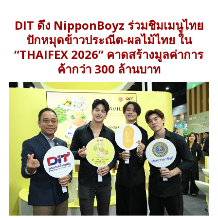
DIT ดึง NipponBoyz ร่วมชิมเมนูไทย
ปักหมุดข้าวประณีต-ผลไม้ไทย ใน
“THAIFEX 2026” คาดสร้างมูลค่าการ
ค้ากว่า 300 ล้านบาท