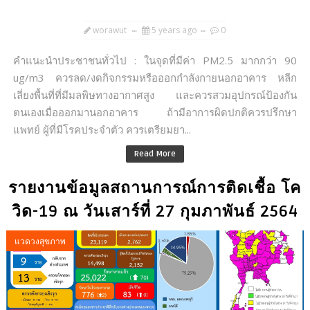
worawut
5 years ago
0
คำแนะนำประชาชนทั่วไป : ในจุดที่มีค่า PM2.5 มากกว่า 90
ug/m3 ควรลด/งดกิจกรรมหรือออกกำลังกายนอกอาคาร หลีก
เลี่ยงพื้นที่ที่มีมลพิษทางอากาศสูง และควรสวมอุปกรณ์ป้องกัน
ตนเองเมื่อออกมานอกอาคาร ถ้ามีอาการผิดปกติควรปรึกษา
แพทย์ ผู้ที่มีโรคประจำตัว ควรเตรียมยา...
Read More
รายงานข้อมูลสถานการณ์การติดเชื้อ โค
วิด-19 ณ วันเสาร์ที่ 27 กุมภาพันธ์ 2564
แวดวงสุขภาพ