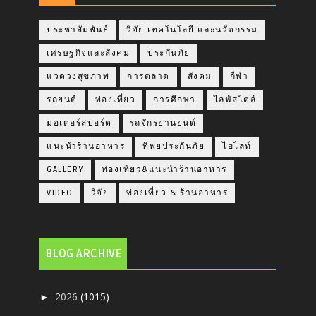
ประชาสัมพันธ์
วิจัย เทคโนโลยี และนวัตกรรม
เศรษฐกิจและสังคม
ประกันภัย
แวดวงสุขภาพ
การตลาด
สังคม
กีฬา
รถยนต์
ท่องเที่ยว
การศึกษา
ไลฟ์สไตล์
มอเตอร์สปอร์ต
รถจักรยานยนต์
แนะนำร้านอาหาร
ทิพยประกันภัย
ไฮไลท์
GALLERY
ท่องเที่ยว&แนะนำร้านอาหาร
VIDEO
วิจัย
ท่องเที่ยว & ร้านอาหาร
BLOG ARCHIVE
2026
(1015)
►