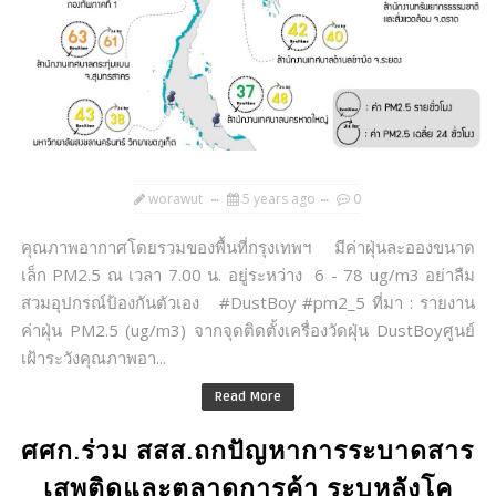
worawut
5 years ago
0
คุณภาพอากาศโดยรวมของพื้นที่กรุงเทพฯ มีค่าฝุ่นละอองขนาด
เล็ก PM2.5 ณ เวลา 7.00 น. อยู่ระหว่าง 6 - 78 ug/m3 อย่าลืม
สวมอุปกรณ์ป้องกันตัวเอง #DustBoy #pm2_5 ที่มา : รายงาน
ค่าฝุ่น PM2.5 (ug/m3) จากจุดติดตั้งเครื่องวัดฝุ่น DustBoyศูนย์
เฝ้าระวังคุณภาพอา...
Read More
ศศก.ร่วม สสส.ถกปัญหาการระบาดสาร
เสพติดและตลาดการค้า ระบุหลังโค