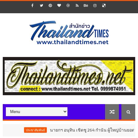
นายกฯ อนุทิน เชิดชู 264 กำนัน ผู้ใหญ่บ้านยอดเยี่ยม ม
ประชาสัมพันธ์