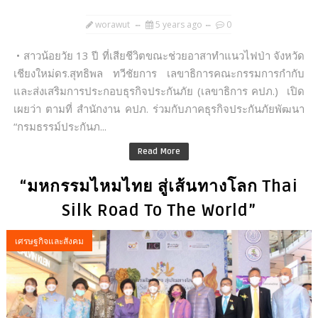
worawut
5 years ago
0
• สาวน้อยวัย 13 ปี ที่เสียชีวิตขณะช่วยอาสาทำแนวไฟป่า จังหวัด
เชียงใหม่ดร.สุทธิพล ทวีชัยการ เลขาธิการคณะกรรมการกำกับ
และส่งเสริมการประกอบธุรกิจประกันภัย (เลขาธิการ คปภ.) เปิด
เผยว่า ตามที่ สำนักงาน คปภ. ร่วมกับภาคธุรกิจประกันภัยพัฒนา
“กรมธรรม์ประกันภ...
Read More
“มหกรรมไหมไทย สู่เส้นทางโลก Thai
Silk Road To The World”
เศรษฐกิจและสังคม