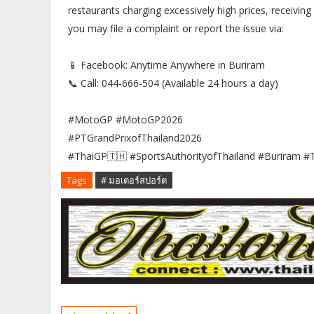
restaurants charging excessively high prices, receivin
you may file a complaint or report the issue via:
📱 Facebook: Anytime Anywhere in Buriram
📞 Call: 044-666-504 (Available 24 hours a day)
#MotoGP #MotoGP2026
#PTGrandPrixofThailand2026
#ThaiGP🇹🇭 #SportsAuthorityofThailand #Buriram #
Tags
# มอเตอร์สปอร์ต