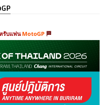
oGP
หรับแฟน
MotoGP
🏁