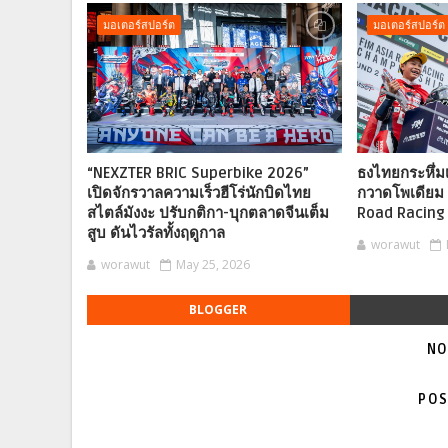
มอเตอร์สปอร์ต
มอเตอร์สปอร์ต
“NEXZTER BRIC Superbike 2026”
ธงไทยกระหึ่มเ
เปิดจักรวาลความเร็วฮีโร่นักบิดไทย
กวาดโพเดียม ซ
สไตล์มังงะ ปรับกติกา-บุกตลาดจีนเต็ม
Road Racing
สูบ ดันไวรัลทั้งฤดูกาล
worawut
worawut
May 25, 2026
BLOGGER
NO
POS