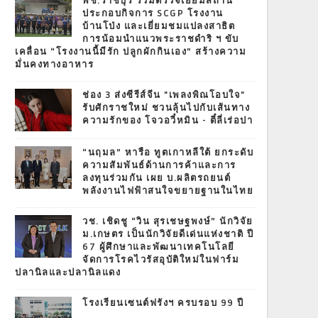
พช.ราชบุรี ร่วมตรวจเยี่ยมสถาน
ประกอบกิจการ SCGP โรงงาน
บ้านโป่ง และเยี่ยมชมแปลงสาธิต
การน้อมนำแนวพระราชดำริ ฯ ขับ
เคลื่อน “โรงงานนี้มีรัก ปลูกผักกินเอง” สร้างความ
มั่นคงทางอาหาร
ช่อง 3 ส่งซีรีส์จีน "เพลงพิณโอบใจ"
รับศักราชใหม่ ชวนลุ้นไปกับเส้นทาง
ความรักของ โจวอวี๋หมิน - ตี๋ลี่เร่อปา
“นฤมล” หารือ ทูตเกาหลีใต้ ยกระดับ
ความสัมพันธ์ด้านการค้าและการ
ลงทุนร่วมกัน เผย บ.ผลิตรถยนต์
พลังงานไฟฟ้าสนใจขยายฐานในไทย
วช. เชิดชู “วิน สุรเชษฐพงษ์” นักวิจัย
ม.เกษตร เป็นนักวิจัยดีเด่นแห่งชาติ ปี
67 ผู้ศึกษาและพัฒนาเทคโนโลยี
จัดการโรคไวรัสอุบัติใหม่ในฟาร์ม
ปลานิลและปลานิลแดง
โรงเรียนเซนต์ฟรังฯ ครบรอบ 99 ปี