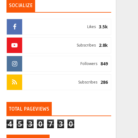
SOCIALIZE
3.5k
Likes
2.8k
Subscribes
849
Followers
286
Subscribes
TOTAL PAGEVIEWS
4
5
3
0
7
3
0