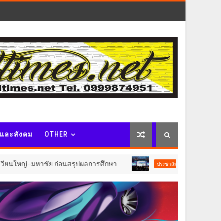
จและสังคม
OTHER
–มหาชัย ก่อนสรุปผลการศึกษา
AppTech”​ ยกกำลัง
ประชาสัมพันธ์