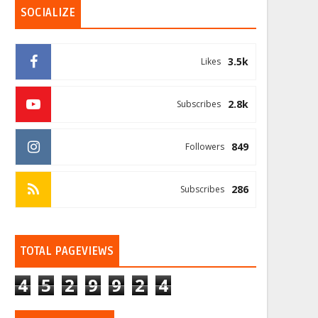
SOCIALIZE
3.5k
Likes
2.8k
Subscribes
849
Followers
286
Subscribes
TOTAL PAGEVIEWS
4
5
2
9
9
2
4