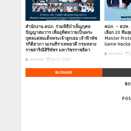
สำนักงาน คปภ. ร่วมพิธีบำเพ็ญกุศล
คปภ. – ธปท. 
ปัญญาสมวาร เพื่ออุทิศถวายเป็นพระ
เลือก 20 ทีมสุ
กุศลแด่สมเด็จพระเจ้าลูกเธอ เจ้าฟ้าพัช
Master Prot
รกิติยาภา นเรนทิราเทพยวดี กรมหลวง
Game Hacka
ราชสาริณีสิริพัชร มหาวัชรราชธิดา
worawut
worawut
Jul 31, 2026
BLOGGER
NO
POS