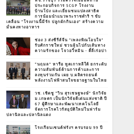
พช.ราชบุรี ร่วมตรวจเยี่ยมสถาน
ประกอบกิจการ SCGP โรงงาน
บ้านโป่ง และเยี่ยมชมแปลงสาธิต
การน้อมนำแนวพระราชดำริ ฯ ขับ
เคลื่อน “โรงงานนี้มีรัก ปลูกผักกินเอง” สร้างความ
มั่นคงทางอาหาร
ช่อง 3 ส่งซีรีส์จีน "เพลงพิณโอบใจ"
รับศักราชใหม่ ชวนลุ้นไปกับเส้นทาง
ความรักของ โจวอวี๋หมิน - ตี๋ลี่เร่อปา
“นฤมล” หารือ ทูตเกาหลีใต้ ยกระดับ
ความสัมพันธ์ด้านการค้าและการ
ลงทุนร่วมกัน เผย บ.ผลิตรถยนต์
พลังงานไฟฟ้าสนใจขยายฐานในไทย
วช. เชิดชู “วิน สุรเชษฐพงษ์” นักวิจัย
ม.เกษตร เป็นนักวิจัยดีเด่นแห่งชาติ ปี
67 ผู้ศึกษาและพัฒนาเทคโนโลยี
จัดการโรคไวรัสอุบัติใหม่ในฟาร์ม
ปลานิลและปลานิลแดง
โรงเรียนเซนต์ฟรังฯ ครบรอบ 99 ปี