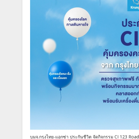
บมจ.กรุงไทย-แอกซ่า ประกันชีวิต จัดกิจกรรม CI 123 Ro