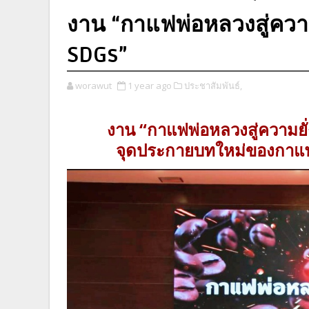
งาน “กาแฟพ่อหลวงสู่ความ
SDGs”
worawut
1 year ago
ประชาสัมพันธ์,
งาน “กาแฟพ่อหลวงสู่ความย
จุดประกายบทใหม่ของกาแฟไท