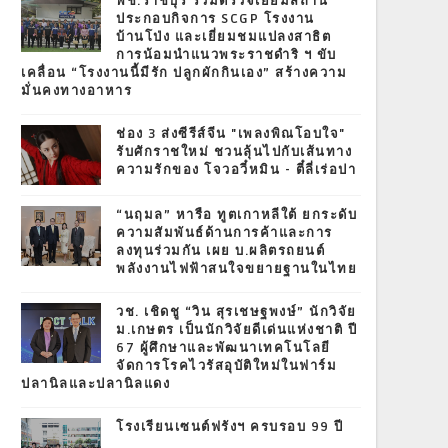
พช.ราชบุรี ร่วมตรวจเยี่ยมสถาน
ประกอบกิจการ SCGP โรงงาน
บ้านโป่ง และเยี่ยมชมแปลงสาธิต
การน้อมนำแนวพระราชดำริ ฯ ขับ
เคลื่อน “โรงงานนี้มีรัก ปลูกผักกินเอง” สร้างความ
มั่นคงทางอาหาร
ช่อง 3 ส่งซีรีส์จีน "เพลงพิณโอบใจ"
รับศักราชใหม่ ชวนลุ้นไปกับเส้นทาง
ความรักของ โจวอวี๋หมิน - ตี๋ลี่เร่อปา
“นฤมล” หารือ ทูตเกาหลีใต้ ยกระดับ
ความสัมพันธ์ด้านการค้าและการ
ลงทุนร่วมกัน เผย บ.ผลิตรถยนต์
พลังงานไฟฟ้าสนใจขยายฐานในไทย
วช. เชิดชู “วิน สุรเชษฐพงษ์” นักวิจัย
ม.เกษตร เป็นนักวิจัยดีเด่นแห่งชาติ ปี
67 ผู้ศึกษาและพัฒนาเทคโนโลยี
จัดการโรคไวรัสอุบัติใหม่ในฟาร์ม
ปลานิลและปลานิลแดง
โรงเรียนเซนต์ฟรังฯ ครบรอบ 99 ปี