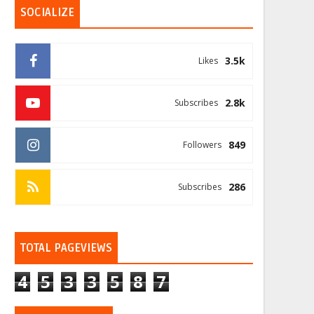
SOCIALIZE
3.5k
Likes
2.8k
Subscribes
849
Followers
286
Subscribes
TOTAL PAGEVIEWS
4
5
3
3
5
8
7