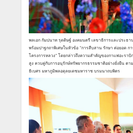
พลเอก กัมปนาท รุดดิษฐ์ องคมนตรี เลขาธิการและประธา
พร้อมปาฐกถาพิเศษในหัวข้อ "การสืบสาน รักษา ต่อยอด การพ
โครงการหลวง" โดยกล่าวถึงความสำคัญของกาแฟอะราบิกาใ
สูง ควบคู่กับการอนุรักษ์ทรัพยากรธรรมชาติอย่างยั่งยืน 
ธิเบศร มหาภูมิพลอดุลยเดชมหาราช บรมนาถบพิตร