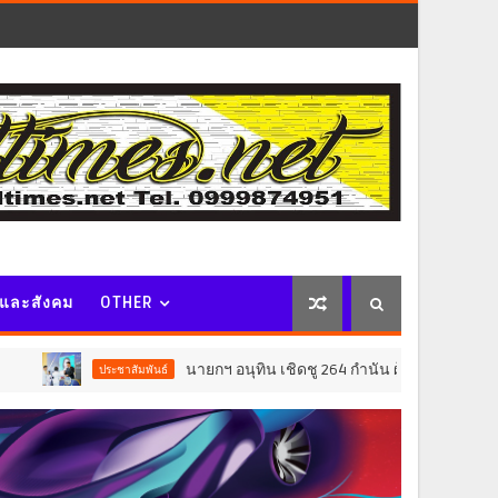
จและสังคม
OTHER
นายกฯ อนุทิน เชิดชู 264 กำนัน ผู้ใหญ่บ้านยอดเยี่ยม มอบแหนบทองค
ัมพันธ์