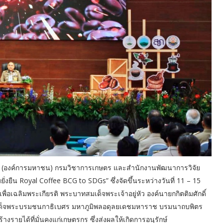
่สูง (องค์การมหาชน) กรมวิชาการเกษตร และสำนักงานพัฒนาการวิจัย
ยืน Royal Coffee BCG to SDGs” ซึ่งจัดขึ้นระหว่างวันที่ 11 – 15
่อเฉลิมพระเกียรติ พระบาทสมเด็จพระเจ้าอยู่หัว องค์นายกกิตติมศักดิ์
มเด็จพระบรมชนกาธิเบศร มหาภูมิพลอดุลยเดชมหาราช บรมนาถบพิตร
รายได้ที่มั่นคงแก่เกษตรกร ซึ่งส่งผลให้เกิดการอนุรักษ์