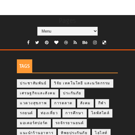
Pages
TAGS
ประชาสัมพันธ์
วิจัย เทคโนโลยี และนวัตกรรม
เศรษฐกิจและสังคม
ประกันภัย
แวดวงสุขภาพ
การตลาด
สังคม
กีฬา
รถยนต์
ท่องเที่ยว
การศึกษา
ไลฟ์สไตล์
มอเตอร์สปอร์ต
รถจักรยานยนต์
แนะนำร้านอาหาร
ทิพยประกันภัย
ไฮไลท์