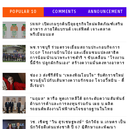
POPULAR 10
COMMENTS
ANNOUNCEMENT
SNNP เปิดเกมรุกต้นปีลุยธุรกิจใหม่ผลิตภัณฑ์เสริม
อาหาร ภายใต้แบรนด์ เจเล่ฟิตต์ เจาะตลาด
พรีเมียมแมส
พช.ราชบุรี ร่วมตรวจเยี่ยมสถานประกอบกิจการ
SCGP โรงงานบ้านโป่ง และเยี่ยมชมแปลงสาธิต
การน้อมนำแนวพระราชดำริ ฯ ขับเคลื่อน “โรงงาน
นี้มีรัก ปลูกผักกินเอง” สร้างความมั่นคงทางอาหาร
ช่อง 3 ส่งซีรีส์จีน "เพลงพิณโอบใจ" รับศักราชใหม่
ชวนลุ้นไปกับเส้นทางความรักของ โจวอวี๋หมิน - ตี๋
ลี่เร่อปา
“นฤมล” หารือ ทูตเกาหลีใต้ ยกระดับความสัมพันธ์
ด้านการค้าและการลงทุนร่วมกัน เผย บ.ผลิต
รถยนต์พลังงานไฟฟ้าสนใจขยายฐานในไทย
วช. เชิดชู “วิน สุรเชษฐพงษ์” นักวิจัย ม.เกษตร เป็น
นักวิจัยดีเด่นแห่งชาติ ปี 67 ผู้ศึกษาและพัฒนา