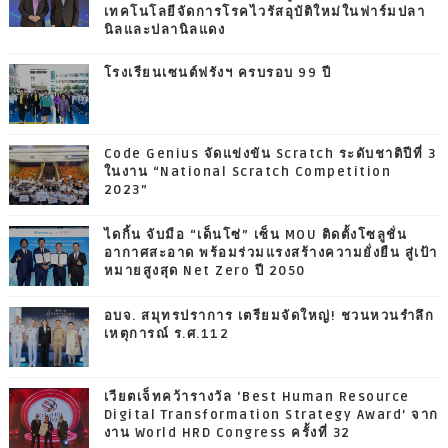
เทคโนโลยีจัดการโรคไวรัสอุบัติใหม่ในฟาร์มปลา
นิลและปลานิลแดง
โรงเรียนเซนต์ฟรังฯ ครบรอบ 99 ปี
Code Genius จัดแข่งขัน Scratch ระดับชาติปีที่ 3
ในงาน “National Scratch Competition
2023”
ไดกิ้น จับมือ “เด็นโซ่” เซ็น MOU ติดตั้งโซลูชั่น
อากาศสะอาด พร้อมร่วมแรงสร้างความยั่งยืน สู่เป้า
หมายสูงสุด Net Zero ปี 2050
อบจ. สมุทรปราการ เตรียมจัดใหญ่! ชวนหวนรำลึก
เหตุการณ์ ร.ศ.112
เวียตเจ็ทคว้ารางวัล ‘Best Human Resource
Digital Transformation Strategy Award’ จาก
งาน World HRD Congress ครั้งที่ 32