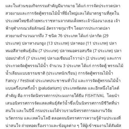
และในส่วนของกิจกรรมสำคัญมีมากมาย ได้แก่ การจัดประกวดปลา
สวยงามและการจัดตู้พรรณไม้น้ำที่ยิ่งใหญ่และได้มาตรฐานที่สุดใน
ประเทศไทยชิงถ้วยพระราชทานจากสมเด็จพระเจ้าน้องนางเธอ เจ้า
ฟ้าจุฬาภรณวลัยลักษณ์ อัครราชกุมารีฯ โดยการประกวดปลา
สวยงามจำนวนมากถึง 7 ชนิด 76 ประเภท ได้แก่ ปลากัด (29
ประเภท) ปลาหางนกยูง (13 ประเภท) ปลาทอง (11 ประเภท) ปลา
หมอสีสายพันธุ์เดิม (7 ประเภท) ปลาหมอครอสบรีด (7 ประเภท) ปลา
ปอมปาดัวร์ (7 ประเภท) ปลาเอเชียนอโรวาน่า (2 ประเภท) และการ
ประกวดจัดตู้พรรณไม้น้ำ จำนวน 3 ประเภท ได้แก่ การจัดตู้ พรรณไม้
น้ำเลียนแบบธรรมชาติ (ประเภทนักเรียน) การจัดตู้พรรณไม้น้ำ
Fancy / Festival ประเภทประชาชนทั่วไป และการจัดตู้พรรณไม้น้ำ
แบบครึ่งบกครี่งน้ำ (paludarium) ประเภทจัดสด และอีกหนึ่งไฮไลต์
สำคัญ คือ การจัดนิทรรศการประมงภายใต้ธีม FISHTIVAL โดยนำ
เสนอนิทรรศการจัดแสดงพันธุ์สัตว์น้ำซึ่งเป็นนิทรรศการมีชีวิตที่น่า
สนใจ และในปีนี้ กรมประมงได้รวบรวมนิทรรศการผลงานวิจัย
นวัตกรรม และเทคโนโลยี ตลอดจนนิทรรศการความรู้ด้านประมงที่
น่าสนใจ ถ่ายทอดเรื่องราวและข้อมูลต่าง ๆ ให้ผู้เข้าชมงานได้สัมผัส