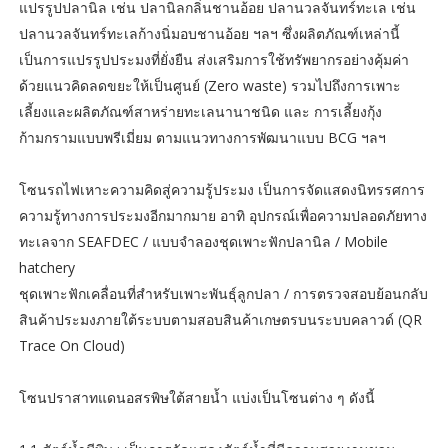
แปรรูปปลานิล เช่น ปลานิลกลิ่นชานอ้อย ปลานวลจันทร์ทะเล เช่น
ปลานวลจันทร์ทะเลก้างนิ่มอบชานอ้อย ฯลฯ ซึ่งผลิตภัณฑ์เหล่านี้
เป็นการแปรรูปประมงที่ยั่งยืน ส่งเสริมการใช้ทรัพยากรอย่างคุ้มค่า
ด้วยแนวคิดลดขยะให้เป็นศูนย์ (Zero waste) รวมไปถึงการเพาะ
เลี้ยงและผลิตภัณฑ์สาหร่ายทะเลนานาชนิด และ การเลี้ยงกุ้ง
ก้ามกรามแบบพรีเมี่ยม ตามแนวทางการพัฒนาแบบ BCG ฯลฯ
โซนรถไฟเหาะความคิดสู่ความรู้ประมง เป็นการจัดแสดงนิทรรศการ
ความรู้ทางการประมงอีกมากมาย อาทิ อุปกรณ์เพื่อความปลอดภัยทาง
ทะเลจาก SEAFDEC / แบบจำลองชุดเพาะฟักปลานิล / Mobile
hatchery
ชุดเพาะฟักเคลื่อนที่สำหรับเพาะพันธุ์ลูกปลา / การตรวจสอบย้อนกลับ
สินค้าประมงภายใต้ระบบตามสอบสินค้าเกษตรบนระบบคลาวด์ (QR
Trace On Cloud)
โซนปราสาทแดนอสรพิษใต้สายน้ำ แบ่งเป็นโซนต่าง ๆ ดังนี้