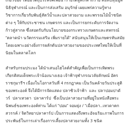
นิธิจุฬาภรณ์ และเป็นการส่งเสริม อนุรักษ์ เผยแพร่ความรู้ทาง
วิชาการเกี่ยวกับพันธุ์สัตว์น้ำและปลาสวยงาม และพรรณไม้น้ำชนิด
ต่าง ๆ ให้กับประชาชน เกษตรกร และเป็นการยกระดับการจัดงาน
ก้าวสู่สากล ซึ่งสอดรับกับนโยบายของกระทรวงเกษตรและสหกรณ์
“ตลาดนำ นวัตกรรมเสริม เพิ่มรายได้” สนับสนุนให้เป็นเกษตรทันสมัย
โดยเฉพาะอย่างยิ่งการผลักดันปลาสวยงามของประเทศไทยให้เป็นที่
นิยมในตลาดโลก
สำหรับกรมประมง ได้นำเสนอไฮไลต์สำคัญเพื่อเป็นการเทิดพระ
เกียรติสมเด็จพระเจ้าน้องนางเธอ เจ้าฟ้าจุฬาภรณวลัยลักษณ์ อัคร
ราชกุมารีฯ เนื่องในโอกาสวันที่ 4 กรกฎาคม เป็นวันคล้ายวันประสูติ
ของพระองค์ จึงได้มีการจัดแสดง ปลาซิวเจ้าฟ้า และ ปลาปอมปาดั
วร์ ปลาเทวดา ปลาคาร์ป ซึ่งเป็นปลาสวยงามที่อยู่ในหนังสือพระ
นิพนธ์ของพระองค์ท่าน ได้แก่ “ปอม” จอมยุ่ง / “เมื่อปลา...เทวดาตก
สวรรค์ / จิตวิทยาปลาคาร์ป เป็นการแสดงถึงพระอัจฉริยะภาพในการ
ประพันธ์ในการเล่าเรื่องการเลี้ยงปลาสวยงามทั้ง 3 ชนิด