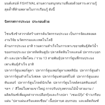
มนต์เสน่ห์ FISHTIVAL ผ่านความสนุกสนานที่แฝงด้วยสาระความรู้
สุดล้ำที่ห้ามพลาดในการเรียนรู้ ดังนี้
นิทรรศการประมง ประกอบด้วย
โซนชิงช้าสวรรค์สร้างสรรค์นวัตกรรมประมง เป็นการจัดแสดงผล
งานวิจัย นวัตกรรมและเทคโนโลยี
ด้านการประมง อาทิ รวมความสำเร็จในการเพาะขยายพันธุ์สัตว์น้ำ
ของกรมประมง ปลาสลิดหินคูปัง ปลาสลิดหินโรลแลนด์ ปลากระบอก
ดำ และปลาเห็ดโคน / รวม 13 สายพันธุ์ปลาการ์ตูนที่กรมประมง
เพาะพันธุ์สำเร็จ อาทิ
ปลาการ์ตูนเพอร์คูลา ปลาการ์ตูนเพอร์คูลาแพลทินัม ปลาการ์ตูนดำ
ปลาการ์ตูนดำสโนว์เฟลค ปลาการ์ตูนฟรอสท์ไบท์ ปลาการ์ตูนแดง
ทันเดอร์ ปลาการ์ตูนโกลด์นักเก็ต ปลาการ์ตูนโกลด์ครอสทันเดอร์
ฯลฯ / สีใหม่ใบพายเขาใหญ่ การปรับปรุงพรรณไม้น้ำสวยงาม /
ผลิตภัณฑ์เพิ่มมูลค่าจากเปลือกกุ้งและก้างปลา “เซมเบ้กุ้ง” ข้าวเกรียบ
แผ่น “ปลาแผ่นเสริมแคลเซียม” เนื้อปลาบด อบกรอบ และผลิตภัณฑ์