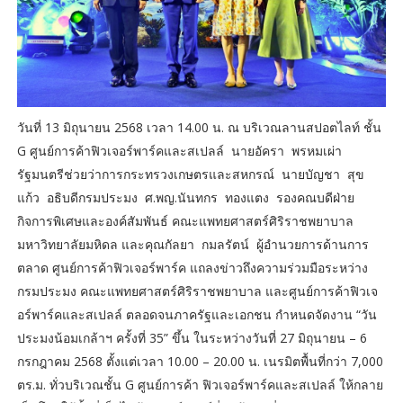
วันที่ 13 มิถุนายน 2568 เวลา 14.00 น. ณ บริเวณลานสปอตไลท์ ชั้น
G ศูนย์การค้าฟิวเจอร์พาร์คและสเปลล์ นายอัครา พรหมเผ่า
รัฐมนตรีช่วยว่าการกระทรวงเกษตรและสหกรณ์ นายบัญชา สุข
แก้ว อธิบดีกรมประมง ศ.พญ.นันทกร ทองแตง รองคณบดีฝ่าย
กิจการพิเศษและองค์สัมพันธ์ คณะแพทยศาสตร์ศิริราชพยาบาล
มหาวิทยาลัยมหิดล และคุณกัลยา กมลรัตน์ ผู้อำนวยการด้านการ
ตลาด ศูนย์การค้าฟิวเจอร์พาร์ค แถลงข่าวถึงความร่วมมือระหว่าง
กรมประมง คณะแพทยศาสตร์ศิริราชพยาบาล และศูนย์การค้าฟิวเจ
อร์พาร์คและสเปลล์ ตลอดจนภาครัฐและเอกชน กำหนดจัดงาน “วัน
ประมงน้อมเกล้าฯ ครั้งที่ 35” ขึ้น ในระหว่างวันที่ 27 มิถุนายน – 6
กรกฎาคม 2568 ตั้งแต่เวลา 10.00 – 20.00 น. เนรมิตพื้นที่กว่า 7,000
ตร.ม. ทั่วบริเวณชั้น G ศูนย์การค้า ฟิวเจอร์พาร์คและสเปลล์ ให้กลาย