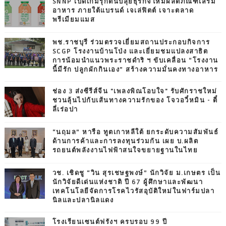
SNNP เปิดเกมรุกต้นปีลุยธุรกิจใหม่ผลิตภัณฑ์เสริม
อาหาร ภายใต้แบรนด์ เจเล่ฟิตต์ เจาะตลาด
พรีเมียมแมส
พช.ราชบุรี ร่วมตรวจเยี่ยมสถานประกอบกิจการ
SCGP โรงงานบ้านโป่ง และเยี่ยมชมแปลงสาธิต
การน้อมนำแนวพระราชดำริ ฯ ขับเคลื่อน “โรงงาน
นี้มีรัก ปลูกผักกินเอง” สร้างความมั่นคงทางอาหาร
ช่อง 3 ส่งซีรีส์จีน "เพลงพิณโอบใจ" รับศักราชใหม่
ชวนลุ้นไปกับเส้นทางความรักของ โจวอวี๋หมิน - ตี๋
ลี่เร่อปา
“นฤมล” หารือ ทูตเกาหลีใต้ ยกระดับความสัมพันธ์
ด้านการค้าและการลงทุนร่วมกัน เผย บ.ผลิต
รถยนต์พลังงานไฟฟ้าสนใจขยายฐานในไทย
วช. เชิดชู “วิน สุรเชษฐพงษ์” นักวิจัย ม.เกษตร เป็น
นักวิจัยดีเด่นแห่งชาติ ปี 67 ผู้ศึกษาและพัฒนา
เทคโนโลยีจัดการโรคไวรัสอุบัติใหม่ในฟาร์มปลา
นิลและปลานิลแดง
โรงเรียนเซนต์ฟรังฯ ครบรอบ 99 ปี