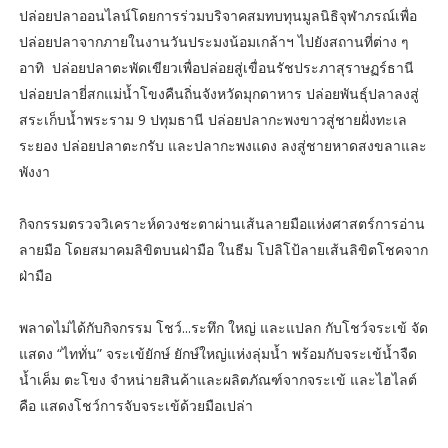
ปล่อยปลาออนไลน์โดยการร่วมบริจาคสมทบทุนมูลนิธิจุฬาภรณ์เพื่อ
ปล่อยปลาจากภายในงานวันประมงน้อมเกล้าฯ ไปยังสถานที่ต่าง ๆ
อาทิ ปล่อยปลาตะพัดเขียวเพื่อปล่อยสู่เขื่อนรัชประภาสุราษฏร์ธานี
ปล่อยปลายี่สกแม่น้ำโขงคืนถิ่นจังหวัดมุกดาหาร ปล่อยพันธุ์ปลาลงสู่
สระเก็บน้ำพระราม 9 ปทุมธานี ปล่อยปลากะพงขาวสู่ชายฝั่งทะเล
ระยอง ปล่อยปลาตะกรับ และปลากะพงแดง ลงสู่ชายหาดสงขลาและ
พังงา
กิจกรรมตรวจวิเคราะห์ดวงชะตาผ่านเส้นลายมือแห่งศาสตร์การอ่าน
ลายมือ โดยสมาคมลิขิตบนฝ่ามือ ในธีม โปลิโป้ลายเส้นลิขิตโชคจาก
ฝ่ามือ
พลาดไม่ได้กับกิจกรรม โชว์...ระทึก ใหญ่ และแปลก กับโชว์จระเข้ จัด
แสดง “ไททั่น” จระเข้ยักษ์ ยักษ์ใหญ่แห่งลุ่มน้ำ พร้อมกับจระเข้น้ำจืด
น้ำเค็ม ตะโขง จำหน่ายสินค้าและผลิตภัณฑ์จากจระเข้ และไฮไลต์
คือ แสดงโชว์การจับจระเข้ด้วยมือเปล่า