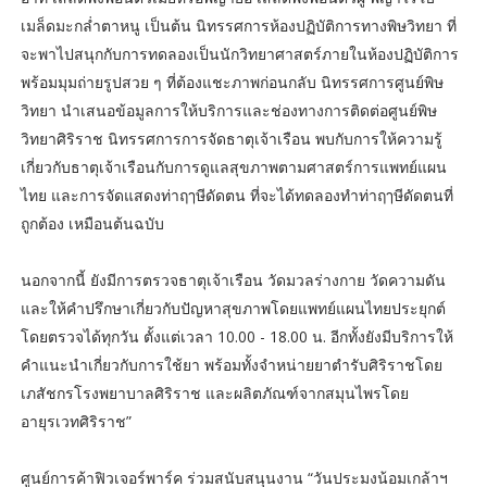
เมล็ดมะกล่ำตาหนู เป็นต้น นิทรรศการห้องปฏิบัติการทางพิษวิทยา ที่
จะพาไปสนุกกับการทดลองเป็นนักวิทยาศาสตร์ภายในห้องปฏิบัติการ
พร้อมมุมถ่ายรูปสวย ๆ ที่ต้องแชะภาพก่อนกลับ นิทรรศการศูนย์พิษ
วิทยา นำเสนอข้อมูลการให้บริการและช่องทางการติดต่อศูนย์พิษ
วิทยาศิริราช นิทรรศการการจัดธาตุเจ้าเรือน พบกับการให้ความรู้
เกี่ยวกับธาตุเจ้าเรือนกับการดูแลสุขภาพตามศาสตร์การแพทย์แผน
ไทย และการจัดแสดงท่าฤๅษีดัดตน ที่จะได้ทดลองทำท่าฤๅษีดัดตนที่
ถูกต้อง เหมือนต้นฉบับ
นอกจากนี้ ยังมีการตรวจธาตุเจ้าเรือน วัดมวลร่างกาย วัดความดัน
และให้คำปรึกษาเกี่ยวกับปัญหาสุขภาพโดยแพทย์แผนไทยประยุกต์
โดยตรวจได้ทุกวัน ตั้งแต่เวลา 10.00 - 18.00 น. อีกทั้งยังมีบริการให้
คำแนะนำเกี่ยวกับการใช้ยา พร้อมทั้งจำหน่ายยาตำรับศิริราชโดย
เภสัชกรโรงพยาบาลศิริราช และผลิตภัณฑ์จากสมุนไพรโดย
อายุรเวทศิริราช”
ศูนย์การค้าฟิวเจอร์พาร์ค ร่วมสนับสนุนงาน “วันประมงน้อมเกล้าฯ