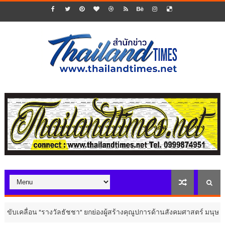
 “รางวัลธัชชา” ยกย่องผู้สร้างคุณูปการด้านสังคมศาสตร์ มนุษยศาสตร์ และ