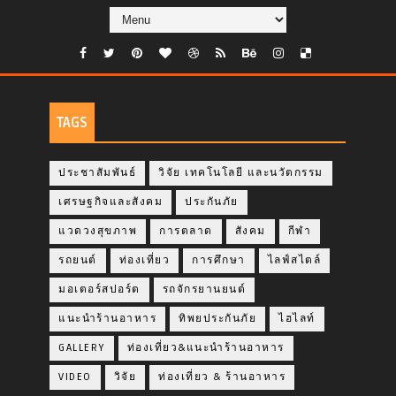
TAGS
ประชาสัมพันธ์
วิจัย เทคโนโลยี และนวัตกรรม
เศรษฐกิจและสังคม
ประกันภัย
แวดวงสุขภาพ
การตลาด
สังคม
กีฬา
รถยนต์
ท่องเที่ยว
การศึกษา
ไลฟ์สไตล์
มอเตอร์สปอร์ต
รถจักรยานยนต์
แนะนำร้านอาหาร
ทิพยประกันภัย
ไฮไลท์
GALLERY
ท่องเที่ยว&แนะนำร้านอาหาร
VIDEO
วิจัย
ท่องเที่ยว & ร้านอาหาร