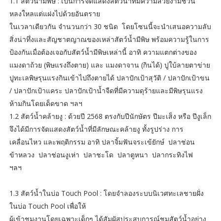
1.1 สัตว์น้ำมีพิษ : เป็นการจัดแสดงสัตว์น้ำที่มีความสวยงามชวน
หลงใหลแต่แฝงไปด้วยอันตราย
ในเวลาเดียวกัน จำนวนกว่า 30 ชนิด โดยโซนนี้จะนำเสนอความลับ
สิ่งน่าทึ่งและสัญชาตญาณของเหล่าสัตว์น้ำมีพิษ พร้อมความรู้ในการ
ป้องกันเมื่อต้องเจอกับสัตว์น้ำมีพิษเหล่านี้ อาทิ ความแตกต่างของ
แมงดาถ้วย (พิษแรงถึงตาย) และ แมงดาจาน (กินได้) ปูใบ้ลายตาข่าย
ปูทะเลพิษรุนแรงกินเข้าไปถึงตายได้ ปลาปักเป้าสุวัติ / ปลาปักเป้าขน
/ ปลาปักเป้าแคระ ปลาปักเป้าน้ำจืดที่มีความดุร้ายและมีพิษรุนแรง
ห้ามกินโดยเด็ดขาด ฯลฯ
1.2 สัตว์น้ำคล้ายงู : ด้วยปี 2568 ตรงกับปีนักษัตร ปีมะเส็ง หรือ ปีงูเล็ก
จึงได้มีการจัดแสดงสัตว์น้ำที่มีลักษณะคล้ายงู ทั้งรูปร่าง การ
เคลื่อนไหว และพฤติกรรม อาทิ ปลาจิ้มฟันจระเข้ยักษ์ ปลาช่อน
ข้าหลวง ปลาช่อนงูเห่า ปลาชะโด ปลาตูหนา ปลากระทิงไฟ
ฯลฯ
1.3 สัตว์น้ำในบ่อ Touch Pool : โดยจำลองระบบนิเวศทะเลชายฝั่ง
ในบ่อ Touch Pool เพื่อให้
ผู้เข้าชมงานโดยเฉพาะเด็กๆ ได้สัมผัสประสบการณ์ชมสัตว์น้ำอย่าง