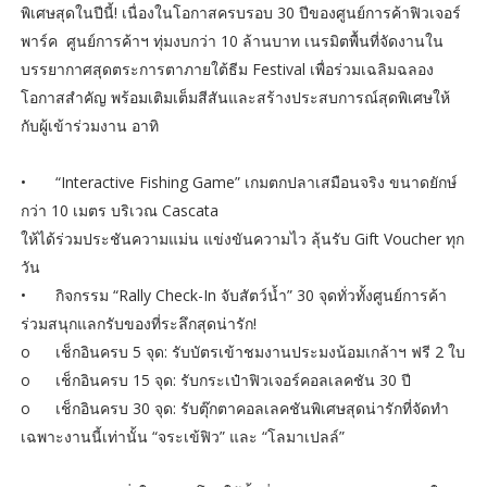
พิเศษสุดในปีนี้! เนื่องในโอกาสครบรอบ 30 ปีของศูนย์การค้าฟิวเจอร์
พาร์ค ศูนย์การค้าฯ ทุ่มงบกว่า 10 ล้านบาท เนรมิตพื้นที่จัดงานใน
บรรยากาศสุดตระการตาภายใต้ธีม Festival เพื่อร่วมเฉลิมฉลอง
โอกาสสำคัญ พร้อมเติมเต็มสีสันและสร้างประสบการณ์สุดพิเศษให้
กับผู้เข้าร่วมงาน อาทิ
•
“Interactive Fishing Game” เกมตกปลาเสมือนจริง ขนาดยักษ์
กว่า 10 เมตร บริเวณ Cascata
ให้ได้ร่วมประชันความแม่น แข่งขันความไว ลุ้นรับ Gift Voucher ทุก
วัน
•
กิจกรรม “Rally Check-In จับสัตว์น้ำ” 30 จุดทั่วทั้งศูนย์การค้า
ร่วมสนุกแลกรับของที่ระลึกสุดน่ารัก!
o
เช็กอินครบ 5 จุด: รับบัตรเข้าชมงานประมงน้อมเกล้าฯ ฟรี 2 ใบ
o
เช็กอินครบ 15 จุด: รับกระเป๋าฟิวเจอร์คอลเลคชัน 30 ปี
o
เช็กอินครบ 30 จุด: รับตุ๊กตาคอลเลคชันพิเศษสุดน่ารักที่จัดทำ
เฉพาะงานนี้เท่านั้น “จระเข้ฟิว” และ “โลมาเปลล์”