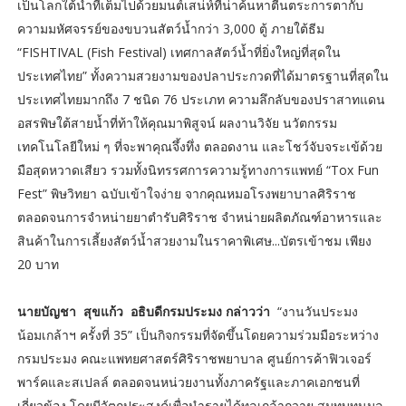
เป็นโลกใต้น้ำที่เต็มไปด้วยมนต์เสน่ห์ที่น่าค้นหาตี่นตระการตากับ
ความมหัศจรรย์ของขบวนสัตว์น้ำกว่า 3,000 ตู้ ภายใต้ธีม
“FISHTIVAL (Fish Festival) เทศกาลสัตว์น้ำที่ยิ่งใหญ่ที่สุดใน
ประเทศไทย” ทั้งความสวยงามของปลาประกวดที่ได้มาตรฐานที่สุดใน
ประเทศไทยมากถึง 7 ชนิด 76 ประเภท ความลึกลับของปราสาทแดน
อสรพิษใต้สายน้ำที่ท้าให้คุณมาพิสูจน์ ผลงานวิจัย นวัตกรรม
เทคโนโลยีใหม่ ๆ ที่จะพาคุณจึ้งทึ่ง ตลอดงาน และโชว์จับจระเข้ด้วย
มือสุดหวาดเสียว รวมทั้งนิทรรศการความรู้ทางการแพทย์ “Tox Fun
Fest” พิษวิทยา ฉบับเข้าใจง่าย จากคุณหมอโรงพยาบาลศิริราช
ตลอดจนการจำหน่ายยาตำรับศิริราช จำหน่ายผลิตภัณฑ์อาหารและ
สินค้าในการเลี้ยงสัตว์น้ำสวยงามในราคาพิเศษ...บัตรเข้าชม เพียง
20 บาท
นายบัญชา สุขแก้ว อธิบดีกรมประมง กล่าวว่า
“งานวันประมง
น้อมเกล้าฯ ครั้งที่ 35” เป็นกิจกรรมที่จัดขึ้นโดยความร่วมมือระหว่าง
กรมประมง คณะแพทยศาสตร์ศิริราชพยาบาล ศูนย์การค้าฟิวเจอร์
พาร์คและสเปลล์ ตลอดจนหน่วยงานทั้งภาครัฐและภาคเอกชนที่
เกี่ยวข้อง โดยมีวัตถุประสงค์เพื่อนำรายได้ทูลเกล้าถวาย สมทบทุนมูล