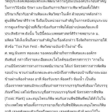
วัตถุประสงค์เพื่อเผยแพร่และพัฒนาความรู้อันเป็นองค์ประกอบสำคัญ
ในการวินิจฉัย รักษา และป้องกันการเกิดภาวะพิษ พร้อมทั้งให้คำ
ปรึกษาเกี่ยวกับยาต้านพิษและพิษวิทยาในเด็ก ด้วยบทบาทดังกล่าว
ศูนย์พิษวิทยาศิริราช จึงถือเป็นหน่วยงานสำคัญในการสนับสนุนระบบ
การดูแลรักษาผู้ป่วยที่เกี่ยวข้องกับสารพิษได้อย่างปลอดภัยและมี
ประสิทธิภาพ ดังนั้น ในปีนี้คณะแพทยศาสตร์ศิริราชพยาบาล ม.
มหิดล ได้เล็งเห็นถึงความสำคัญในเรื่องดังกล่าว จึงจัดกิจกรรมภายใต้
หัวข้อ “Tox Fun Fest - พิษวิทยาฉบับเข้าใจง่าย” ขึ้น
ศ. พญ.นันทกร ทองแตง รองคณบดีฝ่ายกิจการพิเศษและองค์กร
สัมพันธ์ กล่าวถึงรายละเอียดและไฮไลต์ของนิทรรศการว่า “ภายใน
งานมีนิทรรศการทางการแพทย์มากมาย ได้แก่ นิทรรศการสารพัดพิษ
รอบบ้าน ชวนร่วมสังเกตและตระหนักถึงสารพิษรอบบ้านที่อาจจะมอง
ข้ามผ่านห้องจำลอง อาทิ ห้องรับแขก ห้องครัว ห้องน้ำ เป็นต้น
เนื่องจากหลายคนมักจะเปลี่ยนถ่ายสารจากบรรจุภัณฑ์เดิมมาใส่บรรจุ
ภัณฑ์ใหม่ แต่ไม่เขียนระบุชื่อสารบนบรรจุภัณฑ์ นิทรรศการพืชพิษ
(Toxic Plant) และสมุนไพรแก้พิษ พบกับสวนพืชมีพิษที่พบได้ทั่วไปใน
ประเทศไทย พร้อมทั้งการบรรยายเกี่ยวกับพืชมีพิษและสมุนไพรแก้พิษ
อาทิ เสลดพังพอนตัวเมียหรือพญายอ เสลดพังพอนตัวผู้ พญาไร้ใบ