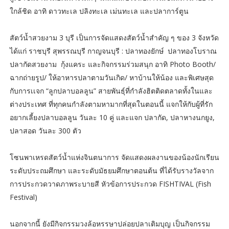
ใกล้ชิด อาทิ ดาวทะเล ปลิงทะเล เม่นทะเล และปลาการ์ตูน
สัตว์น้ำสวยงาม 3 บุรี เป็นการจัดแสดงสัตว์น้ำสำคัญ ๆ ของ 3 จังหวัด
ได้แก่ ราชบุรี สุพรรณบุรี กาญจนบุรี : ปลาทองยักษ์ ปลาทองโบราณ
ปลากัดสวยงาม กุ้งแคระ และกิจกรรมร่วมสนุก อาทิ Photo Booth/
ฉากถ่ายรูป/ ให้อาหารปลาตามวันเกิด/ หาบ้านให้น้อง และพิเศษสุด
กับการเเจก “ลูกปลาบอลลูน” สายพันธุ์ที่กำลังฮิตติดตลาดทั้งในและ
ต่างประเทศ ที่ทุกคนกำลังตามหามากที่สุดในตอนนี้ แจกให้กับผู้ที่รัก
อยากเลี้ยงปลาบอลลูน วันละ 10 คู่ และแจก ปลากัด, ปลาหางนกยูง,
ปลาสอด วันละ 300 ตัว
โซนพาเหรดสัตว์น้ำแห่งจินตนาการ จัดแสดงผลงานของน้องนักเรียน
ระดับประถมศึกษา และระดับมัธยมศึกษาตอนต้น ที่ได้รับรางวัลจาก
การประกวดวาดภาพระบายสี หัวข้อการประกวด FISHTIVAL (Fish
Festival)
นอกจากนี้ ยังมีกิจกรรมวงล้อหรรษาปล่อยปลาเติมบุญ เป็นกิจกรรม