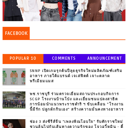
FACEBOOK
POPULAR 10
COMMENTS
ANNOUNCEMENT
SNNP เปิดเกมรุกต้นปีลุยธุรกิจใหม่ผลิตภัณฑ์เสริม
อาหาร ภายใต้แบรนด์ เจเล่ฟิตต์ เจาะตลาด
พรีเมียมแมส
พช.ราชบุรี ร่วมตรวจเยี่ยมสถานประกอบกิจการ
SCGP โรงงานบ้านโป่ง และเยี่ยมชมแปลงสาธิต
การน้อมนำแนวพระราชดำริ ฯ ขับเคลื่อน “โรงงาน
นี้มีรัก ปลูกผักกินเอง” สร้างความมั่นคงทางอาหาร
ช่อง 3 ส่งซีรีส์จีน "เพลงพิณโอบใจ" รับศักราชใหม่
ชวนลุ้นไปกับเส้นทางความรักของ โจวอวี๋หมิน - ตี๋