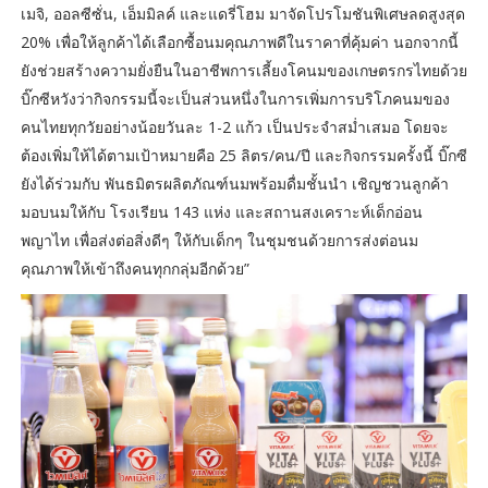
เมจิ, ออลซีซั่น, เอ็มมิลค์ และแดรี่โฮม มาจัดโปรโมชันพิเศษลดสูงสุด
20% เพื่อให้ลูกค้าได้เลือกซื้อนมคุณภาพดีในราคาที่คุ้มค่า นอกจากนี้
ยังช่วยสร้างความยั่งยืนในอาชีพการเลี้ยงโคนมของเกษตรกรไทยด้วย
บิ๊กซีหวังว่ากิจกรรมนี้จะเป็นส่วนหนึ่งในการเพิ่มการบริโภคนมของ
คนไทยทุกวัยอย่างน้อยวันละ 1-2 แก้ว เป็นประจำสม่ำเสมอ โดยจะ
ต้องเพิ่มให้ได้ตามเป้าหมายคือ 25 ลิตร/คน/ปี และกิจกรรมครั้งนี้ บิ๊กซี
ยังได้ร่วมกับ พันธมิตรผลิตภัณฑ์นมพร้อมดื่มชั้นนำ เชิญชวนลูกค้า
มอบนมให้กับ โรงเรียน 143 แห่ง และสถานสงเคราะห์เด็กอ่อน
พญาไท เพื่อส่งต่อสิ่งดีๆ ให้กับเด็กๆ ในชุมชนด้วยการส่งต่อนม
คุณภาพให้เข้าถึงคนทุกกลุ่มอีกด้วย”