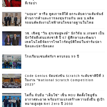
ลี่เร่อปา
“นฤมล” หารือ ทูตเกาหลีใต้ ยกระดับความสัมพันธ์
ด้านการค้าและการลงทุนร่วมกัน เผย บ.ผลิต
รถยนต์พลังงานไฟฟ้าสนใจขยายฐานในไทย
วช. เชิดชู “วิน สุรเชษฐพงษ์” นักวิจัย ม.เกษตร เป็น
นักวิจัยดีเด่นแห่งชาติ ปี 67 ผู้ศึกษาและพัฒนา
เทคโนโลยีจัดการโรคไวรัสอุบัติใหม่ในฟาร์มปลา
นิลและปลานิลแดง
โรงเรียนเซนต์ฟรังฯ ครบรอบ 99 ปี
Code Genius จัดแข่งขัน Scratch ระดับชาติปีที่ 3
ในงาน “National Scratch Competition
2023”
ไดกิ้น จับมือ “เด็นโซ่” เซ็น MOU ติดตั้งโซลูชั่น
อากาศสะอาด พร้อมร่วมแรงสร้างความยั่งยืน สู่เป้า
หมายสูงสุด Net Zero ปี 2050