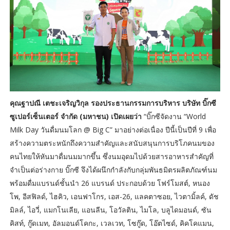
คุณฐาปณี เตชะเจริญวิกุล รองประธานกรรมการบริหาร บริษัท บิ๊กซี
ซูเปอร์เซ็นเตอร์ จำกัด (มหาชน) เปิดเผยว่า
“บิ๊กซีจัดงาน “World
Milk Day วันดื่มนมโลก @ Big C” มาอย่างต่อเนื่อง ปีนี้เป็นปีที่ 9 เพื่อ
สร้างความตระหนักถึงความสำคัญและสนับสนุนการบริโภคนมของ
คนไทยให้หันมาดื่มนมมากขึ้น ซึ่งนมอุดมไปด้วยสารอาหารสำคัญที่
จำเป็นต่อร่างกาย บิ๊กซี จึงได้ผนึกกำลังกับกลุ่มพันธมิตรผลิตภัณฑ์นม
พร้อมดื่มแบรนด์ชั้นนำ 26 แบรนด์ ประกอบด้วย โฟร์โมสต์, หนอง
โพ, อีสฟิลด์, ไฮคิว, เอนฟาโกร, เอส-26, แลคตาซอย, ไวตามิ้ลค์, ดัช
มิลล์, ไอวี่, แมกโนเลีย, แอนลีน, โอวัลติน, ไมโล, บลูไดมอนด์, ซัน
คิสท์, กู๊ดเมท, อัลมอนด์โคกะ, เวลเวท, โซกู๊ด, โอ๊ตไซด์, คิคโคแมน,