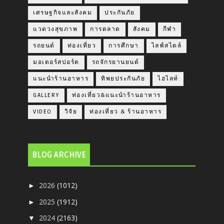
เศรษฐกิจและสังคม
ประกันภัย
แวดวงสุขภาพ
การตลาด
สังคม
กีฬา
รถยนต์
ท่องเที่ยว
การศึกษา
ไลฟ์สไตล์
มอเตอร์สปอร์ต
รถจักรยานยนต์
แนะนำร้านอาหาร
ทิพยประกันภัย
ไฮไลท์
GALLERY
ท่องเที่ยว&แนะนำร้านอาหาร
VIDEO
วิจัย
ท่องเที่ยว & ร้านอาหาร
BLOG ARCHIVE
2026
(1012)
►
2025
(1912)
►
2024
(2163)
▼