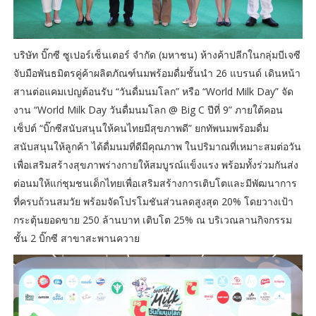
บริษัท บิ๊กซี ซูเปอร์เซ็นเตอร์ จำกัด (มหาชน) ห้างค้าปลีกในกลุ่มบีเจซี
จับมือพันธมิตรคู่ค้าผลิตภัณฑ์นมพร้อมดื่มชั้นนำ 26 แบรนด์ เดินหน้า
สานต่อแคมเปญต้อนรับ “วันดื่มนมโลก” หรือ “World Milk Day” จัด
งาน “World Milk Day วันดื่มนมโลก @ Big C ปีที่ 9” ภายใต้คอน
เซ็ปต์ “บิ๊กซีสนับสนุนให้คนไทยมีสุขภาพดี” ยกทัพนมพร้อมดื่ม
สนับสนุนให้ลูกค้า ได้ดื่มนมที่ดีมีคุณภาพ ในปริมาณที่เหมาะสมต่อวัน
เพื่อเสริมสร้างสุขภาพร่างกายให้สมบูรณ์แข็งแรง พร้อมทั้งร่วมกันส่ง
ต่อนมให้แก่ชุมชนเด็กไทยเพื่อเสริมสร้างการเติบโตและมีพัฒนาการ
ที่ครบถ้วนสมวัย พร้อมจัดโปรโมชันส่วนลดสูงสุด 20% โดยวางเป้า
กระตุ้นยอดขาย 250 ล้านบาท เติบโต 25% ณ บริเวณลานกิจกรรม
ชั้น 2 บิ๊กซี สาขาสะพานควาย