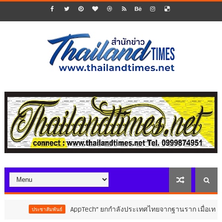
AppTech”​ ยกกำลังประเทศไทยจากฐานราก เมื่อเทคโนโลยีที่เหมาะสมเ
นธ์