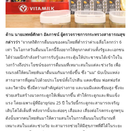
ด้าน นายแพทย์ศักดา อัลภาชน์ ผู้ตรวจราชการกระทรวงสาธารณสุข
กล่าวว่า
“จากสถิติการดื่มนมของคนไทยที่ต่ำกว่าค่าเฉลี่ยโลกกว่า 6
เท่า ในโอกาสวันดื่มนมโลกนี้จึงอยากให้ทุกภาคส่วนทั้งรัฐและเอกชน
ได้ร่วมผนึกกำลังสร้างการรับรู้และกระตุ้นให้ประชาชนได้เข้าใจใน
วงกว้างถึงประโยชน์ของการดื่มนมที่เหมาะสมในแต่ละช่วงวัย เพื่อ
รณรงค์ให้คนไทยหันมาดื่มนมกันมากยิ่งขึ้น ซึ่ง “นม” นับเป็นแหล่ง
สารอาหารที่อุดมไปด้วยประโยชน์ทั้งโปรตีน แคลเซียม ฟอสฟอรัส
และวิตามิน ซึ่งมีความสำคัญต่อร่างกาย และนมมีแคลเซียมสูง ซึ่งจะ
ช่วยเสริมสร้างมวลกระดูกให้เพิ่มมากขึ้น ทำให้กระดูกและฟันแข็ง
แรง โดยเฉพาะผู้ที่มีอายุก่อน 25 ปี ในวัยนี้กระดูกจะสามารถเจริญ
เติบโตได้เต็มที่ หลังจากนั้นจะค่อยๆ เสื่อมลง เสี่ยงต่อโรคกระดูกพรุน
ดังนั้นหากคนไทยหันมาให้ความสนใจในการดื่มนมในปริมาณที่
เหมาะสมในแต่ละช่วงวัย จะสามารถช่วยให้มีสุขภาพที่ดีได้ในระยะ