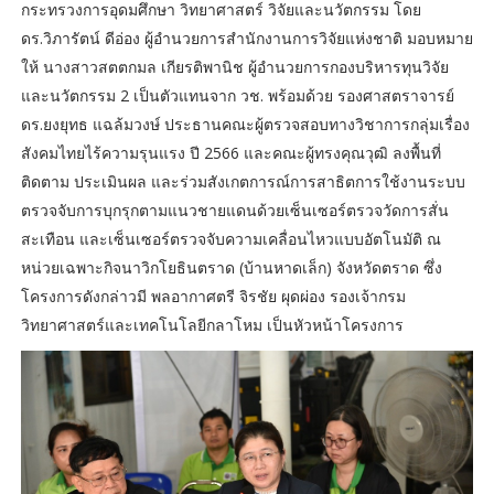
กระทรวงการอุดมศึกษา วิทยาศาสตร์ วิจัยและนวัตกรรม โดย
ดร.วิภารัตน์ ดีอ่อง ผู้อำนวยการสำนักงานการวิจัยแห่งชาติ มอบหมาย
ให้ นางสาวสตตกมล เกียรติพานิช ผู้อำนวยการกองบริหารทุนวิจัย
และนวัตกรรม 2 เป็นตัวแทนจาก วช. พร้อมด้วย รองศาสตราจารย์
ดร.ยงยุทธ แฉล้มวงษ์ ประธานคณะผู้ตรวจสอบทางวิชาการกลุ่มเรื่อง
สังคมไทยไร้ความรุนแรง ปี 2566 และคณะผู้ทรงคุณวุฒิ ลงพื้นที่
ติดตาม ประเมินผล และร่วมสังเกตการณ์การสาธิตการใช้งานระบบ
ตรวจจับการบุกรุกตามแนวชายแดนด้วยเซ็นเซอร์ตรวจวัดการสั่น
สะเทือน และเซ็นเซอร์ตรวจจับความเคลื่อนไหวแบบอัตโนมัติ ณ
หน่วยเฉพาะกิจนาวิกโยธินตราด (บ้านหาดเล็ก) จังหวัดตราด ซึ่ง
โครงการดังกล่าวมี พลอากาศตรี จิรชัย ผุดผ่อง รองเจ้ากรม
วิทยาศาสตร์และเทคโนโลยีกลาโหม เป็นหัวหน้าโครงการ