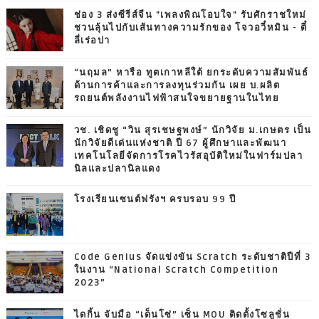
ช่อง 3 ส่งซีรีส์จีน "เพลงพิณโอบใจ" รับศักราชใหม่
ชวนลุ้นไปกับเส้นทางความรักของ โจวอวี๋หมิน - ตี๋
ลี่เร่อปา
“นฤมล” หารือ ทูตเกาหลีใต้ ยกระดับความสัมพันธ์
ด้านการค้าและการลงทุนร่วมกัน เผย บ.ผลิต
รถยนต์พลังงานไฟฟ้าสนใจขยายฐานในไทย
วช. เชิดชู “วิน สุรเชษฐพงษ์” นักวิจัย ม.เกษตร เป็น
นักวิจัยดีเด่นแห่งชาติ ปี 67 ผู้ศึกษาและพัฒนา
เทคโนโลยีจัดการโรคไวรัสอุบัติใหม่ในฟาร์มปลา
นิลและปลานิลแดง
โรงเรียนเซนต์ฟรังฯ ครบรอบ 99 ปี
Code Genius จัดแข่งขัน Scratch ระดับชาติปีที่ 3
ในงาน “National Scratch Competition
2023”
ไดกิ้น จับมือ “เด็นโซ่” เซ็น MOU ติดตั้งโซลูชั่น