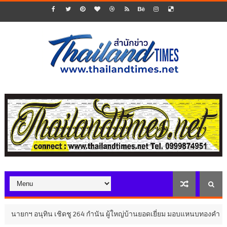
ิน เชิดชู 264 กำนัน ผู้ใหญ่บ้านยอดเยี่ยม มอบแหนบทองคำ “รางวัลเกียรติย