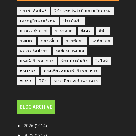
ประชาสัมพันธ์
วิจัย เทคโนโลยี และนวัตกรรม
เศรษฐกิจและสังคม
ประกันภัย
แวดวงสุขภาพ
การตลาด
สังคม
กีฬา
รถยนต์
ท่องเที่ยว
การศึกษา
ไลฟ์สไตล์
มอเตอร์สปอร์ต
รถจักรยานยนต์
แนะนำร้านอาหาร
ทิพยประกันภัย
ไฮไลท์
GALLERY
ท่องเที่ยว&แนะนำร้านอาหาร
VIDEO
วิจัย
ท่องเที่ยว & ร้านอาหาร
BLOG ARCHIVE
2026
(1014)
►
2025
(1912)
►