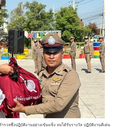
ตำรวจซึ่งปฎิบัติงานอย่างเข้มแข็ง จนได้รับรางวัล ปฏิบัติงานดีเด่น