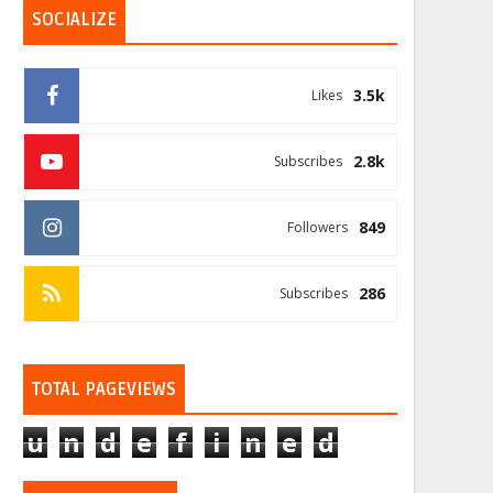
SOCIALIZE
3.5k
Likes
2.8k
Subscribes
849
Followers
286
Subscribes
TOTAL PAGEVIEWS
u
n
d
e
f
i
n
e
d