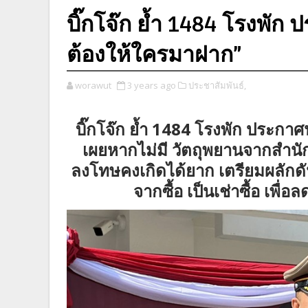
บิ๊กโจ๊ก ย้ำ 1484 โรงพัก
ต้องให้ใครมาฝาก”
worawut
3 years ago
ประชาสัมพันธ์,
บิ๊กโจ๊ก ย้ำ 1484 โรงพัก ประกา
เผยหากไม่มี วัตถุพยานจากสำนั
ลงโทษคงเกิดได้ยาก เตรียมผลักดันเ
จากซื้อ เป็นเช่าซื้อ เพื