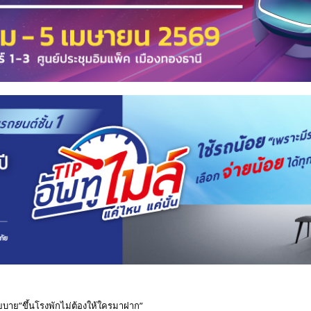
โยบาย”ขึ้นโรงพักไม่ต้องให้ใครมาฝาก”