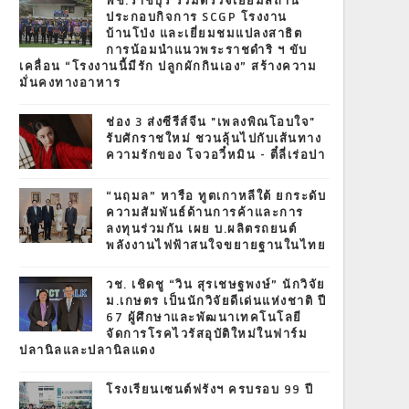
พช.ราชบุรี ร่วมตรวจเยี่ยมสถาน
ประกอบกิจการ SCGP โรงงาน
บ้านโป่ง และเยี่ยมชมแปลงสาธิต
การน้อมนำแนวพระราชดำริ ฯ ขับ
เคลื่อน “โรงงานนี้มีรัก ปลูกผักกินเอง” สร้างความ
มั่นคงทางอาหาร
ช่อง 3 ส่งซีรีส์จีน "เพลงพิณโอบใจ"
รับศักราชใหม่ ชวนลุ้นไปกับเส้นทาง
ความรักของ โจวอวี๋หมิน - ตี๋ลี่เร่อปา
“นฤมล” หารือ ทูตเกาหลีใต้ ยกระดับ
ความสัมพันธ์ด้านการค้าและการ
ลงทุนร่วมกัน เผย บ.ผลิตรถยนต์
พลังงานไฟฟ้าสนใจขยายฐานในไทย
วช. เชิดชู “วิน สุรเชษฐพงษ์” นักวิจัย
ม.เกษตร เป็นนักวิจัยดีเด่นแห่งชาติ ปี
67 ผู้ศึกษาและพัฒนาเทคโนโลยี
จัดการโรคไวรัสอุบัติใหม่ในฟาร์ม
ปลานิลและปลานิลแดง
โรงเรียนเซนต์ฟรังฯ ครบรอบ 99 ปี