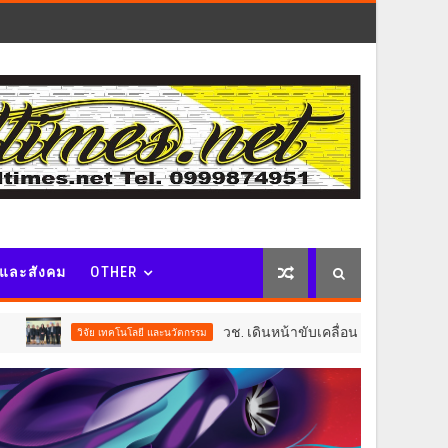
จและสังคม
OTHER
วช. เดินหน้าขับเคลื่อน “รางวัลธัชชา” ยกย่องผู้สร้างค
คโนโลยี และนวัตกรรม