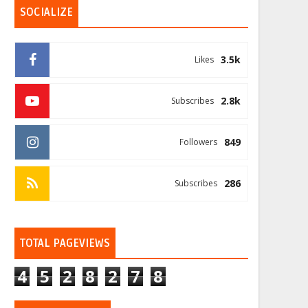
SOCIALIZE
3.5k
Likes
2.8k
Subscribes
849
Followers
286
Subscribes
TOTAL PAGEVIEWS
4
5
2
8
2
7
8