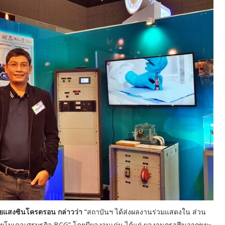
ิจัยแสงซินโครตรอน กล่าวว่า
“สถาบันฯ ได้ส่งผลงานร่วมแสดงใน ส่วน
้วยโมเดลเศรษฐกิจ BCG” โดยมีผลงานเด่น ได้แก่ ผลงานกราฟีนจากขยะ