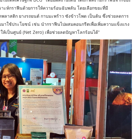
คราะห์กราฟีนด้วยการให้ความร้อนฉับพลัน โดยเลือกขยะที่มี
พลาสติก ยางรถยนต์ กาบมะพร้าว ซังข้าวโพด เป็นต้น ซึ่งช่วยลดการ
มาใช้ประโยชน์ เช่น นำกราฟีนไปผสมคอนกรีตเพื่อเพิ่มความแข็งแรง
้เป็นศูนย์ (Net Zero) เพื่อช่วยลดปัญหาโลกร้อนได้”