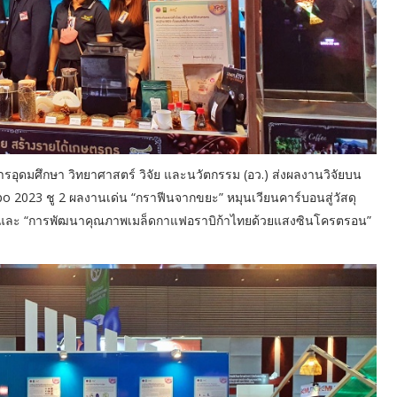
ุดมศึกษา วิทยาศาสตร์ วิจัย และนวัตกรรม (อว.) ส่งผลงานวิจัยบน
2023 ชู 2 ผลงานเด่น “กราฟีนจากขยะ” หมุนเวียนคาร์บอนสู่วัสดุ
 และ “การพัฒนาคุณภาพเมล็ดกาแฟอราบิก้าไทยด้วยแสงซินโครตรอน”