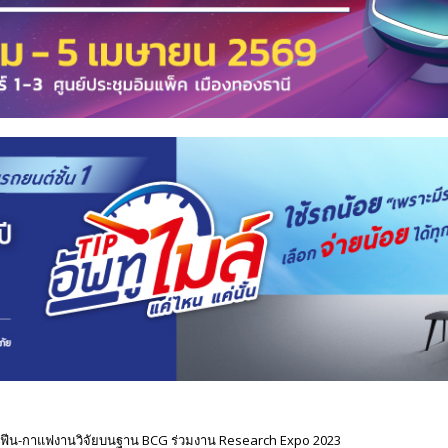
ฟีน-กาแฟงานวิจัยบนฐาน BCG ร่วมงาน Research Expo 2023