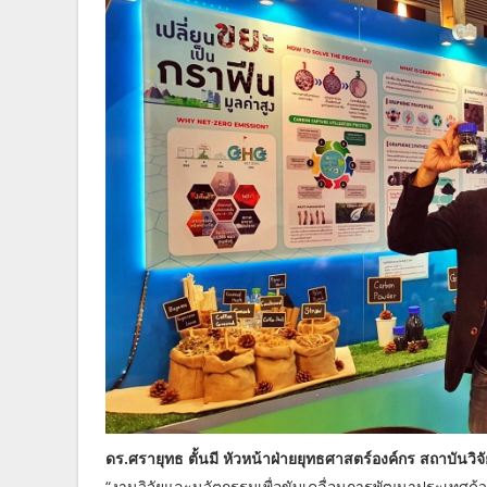
ดร.ศรายุทธ ตั้นมี หัวหน้าฝ่ายยุทธศาสตร์องค์กร สถาบันว
“งานวิจัยและนวัตกรรมเพื่อขับเคลื่อนการพัฒนาประเทศด