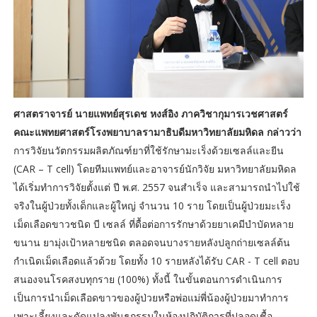
ศาสตราจารย์ นายแพทย์สุรเดช หงส์อิง ภาควิชากุมารเวชศาสตร์
คณะแพทยศาสตร์โรงพยาบาลรามาธิบดีมหาวิทยาลัยมหิดล กล่าวว่า
การวิจัยนวัตกรรมผลิตภัณฑ์ยาที่ใช้รักษามะเร็งด้วยเซลล์และยีน
(CAR – T cell) โดยทีมแพทย์และอาจารย์นักวิจัย มหาวิทยาลัยมหิดล
ได้เริ่มทำการวิจัยตั้งแต่ ปี พ.ศ. 2557 จนสำเร็จ และสามารถนำไปใช้
จริงในผู้ป่วยทั้งเด็กและผู้ใหญ่ จำนวน 10 ราย โดยเป็นผู้ป่วยมะเร็ง
เม็ดเลือดขาวชนิด บี เซลล์ ที่ดื้อต่อการรักษาด้วยยาเคมีบำบัดหลาย
ขนาน ยามุ่งเป้าหลายชนิด ตลอดจนบางรายหลังปลูกถ่ายเซลล์ต้น
กำเนิดเม็ดเลือดแล้วด้วย โดยทั้ง 10 รายหลังได้รับ CAR - T cell ตอบ
สนองจนโรคสงบทุกราย (100%) ทั้งนี้ ในขั้นตอนการดำเนินการ
เป็นการนำเม็ดเลือดขาวของผู้ป่วยหรือพ่อแม่พี่น้องผู้ป่วยมาทำการ
เพาะเลี้ยงและดัดแปลงพันธุกรรมในห้องปฏิบัติการที่ปลอดเชื้อ