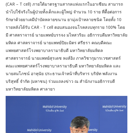
(CAR – T cell) ภายใต้มาตรฐานสากลแห่งแรกในอาเซียน สามารถ
นำไปใช้จริงในผู้ป่วยทั้งเด็กและผู้ใหญ่ จำนวน 10 ราย ที่ดื้อต่อการ
รักษาด้วยยาเคมีบำบัดหลายขนาน ยามุ่งเป้าหลายชนิด โดยทั้ง 10
รายหลังได้รับ CAR - T cell ตอบสนองจนโรคสงบทุกราย 100% โดย
มี ศาสตราจารย์ นายแพทย์บรรจง มไหสวริยะ อธิการบดีมหาวิทยาลัย
มหิดล ศาสตราจารย์ นายแพทย์ปิยะมิตร ศรีธรา คณบดีคณะ
แพทยศาสตร์โรงพยาบาลรามาธิบดี มหาวิทยาลัยมหิดล
ศาสตราจารย์ นายแพทย์สุรเดช หงส์อิง ภาควิชากุมารเวชศาสตร์
คณะแพทยศาสตร์โรงพยาบาลรามาธิบดี มหาวิทยาลัยมหิดล และ
นายสมโภชน์ อาหุนัย ประธานเจ้าหน้าที่บริหาร บริษัท พลังงาน
บริสุทธิ์ จำกัด (มหาชน) ร่วมแถลงข่าว ณ สำนักงานอธิการบดี
มหาวิทยาลัยมหิดล ศาลายา