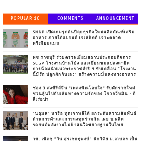
POPULAR 10
COMMENTS
ANNOUNCEMENT
SNNP เปิดเกมรุกต้นปีลุยธุรกิจใหม่ผลิตภัณฑ์เสริม
อาหาร ภายใต้แบรนด์ เจเล่ฟิตต์ เจาะตลาด
พรีเมียมแมส
พช.ราชบุรี ร่วมตรวจเยี่ยมสถานประกอบกิจการ
SCGP โรงงานบ้านโป่ง และเยี่ยมชมแปลงสาธิต
การน้อมนำแนวพระราชดำริ ฯ ขับเคลื่อน “โรงงาน
นี้มีรัก ปลูกผักกินเอง” สร้างความมั่นคงทางอาหาร
ช่อง 3 ส่งซีรีส์จีน "เพลงพิณโอบใจ" รับศักราชใหม่
ชวนลุ้นไปกับเส้นทางความรักของ โจวอวี๋หมิน - ตี๋
ลี่เร่อปา
“นฤมล” หารือ ทูตเกาหลีใต้ ยกระดับความสัมพันธ์
ด้านการค้าและการลงทุนร่วมกัน เผย บ.ผลิต
รถยนต์พลังงานไฟฟ้าสนใจขยายฐานในไทย
วช. เชิดชู “วิน สุรเชษฐพงษ์” นักวิจัย ม.เกษตร เป็น