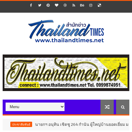
นายกฯ อนุทิน เชิดชู 264 กำนัน ผู้ใหญ่บ้านยอดเยี่ยม มอบแหนบทองคำ 
นธ์