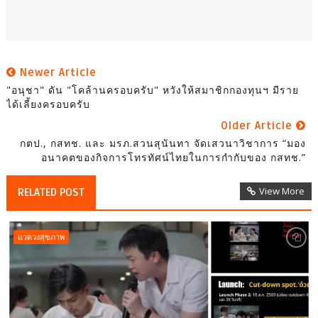
Newer Article
"อนุชา" ดัน "โคล้านครอบครับ" หวังให้สมาชิกกองทุนฯ มีราย
ได้เลี้ยงครอบครับ
Older Article
กตป., กสทช. และ มรภ.สวนสุนันทา จัดเสวนาวิชาการ “มอง
อนาคตของกิจการโทรทัศน์ไทยในการกำกับของ กสทช.”
View More
RELATED POST
แวดวงสุขภาพ