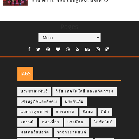
งาน World HRD Congress ครั้งที่ 32
Pages
TAGS
ประชาสัมพันธ์
วิจัย เทคโนโลยี และนวัตกรรม
เศรษฐกิจและสังคม
ประกันภัย
แวดวงสุขภาพ
การตลาด
สังคม
กีฬา
รถยนต์
ท่องเที่ยว
การศึกษา
ไลฟ์สไตล์
มอเตอร์สปอร์ต
รถจักรยานยนต์