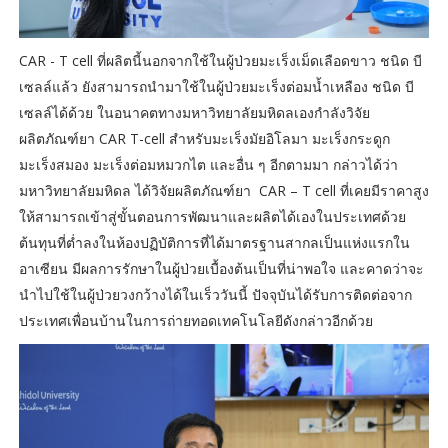
CAR - T cell ที่ผลิตนี้นอกจากใช้ในผู้ป่วยมะเร็งเม็ดเลือดขาว ชนิด บี
เซลล์แล้ว ยังสามารถนำมาใช้ในผู้ป่วยมะเร็งต่อมน้ำเหลือง ชนิด บี
เซลล์ได้ด้วย ในอนาคตทางมหาวิทยาลัยมหิดลเองกำลังวิจัย
ผลิตภัณฑ์ยา CAR T-cell สำหรับมะเร็งมัยอิโลมา มะเร็งกระดูก
มะเร็งสมอง มะเร็งต่อมหมวกไต และอื่น ๆ อีกตามมา กล่าวได้ว่า
มหาวิทยาลัยมหิดล ได้วิจัยผลิตภัณฑ์ยา CAR – T cell ที่เคยมีราคาสูง
ให้สามารถเข้าสู่ขั้นตอนการพัฒนาและผลิตได้เองในประเทศด้วย
ต้นทุนที่ต่ำลงในห้องปฏิบัติการที่ได้มาตรฐานสากลเป็นแห่งแรกใน
อาเซียน มีผลการรักษาในผู้ป่วยเบื้องต้นเป็นที่น่าพอใจ และคาดว่าจะ
นำไปใช้ในผู้ป่วยวงกว้างได้ในเร็ววันนี้ ปัจจุบันได้รับการติดต่อจาก
ประเทศเพื่อนบ้านในการถ่ายทอดเทคโนโลยีดังกล่าวอีกด้วย