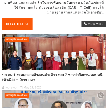
ม.มหิดล แถลงผลสำเร็จในการพัฒนานวัตกรรม ผลิตภัณฑ์ยาที่
ใช้รักษามะเร็ง ด้วยเซลล์และยีน (CAR - T Cell) ภายใต้
มาตรฐานสากลแห่งแรกในอาเซียน
View More
RELATED POST
เศรษฐกิจและสังคม
บก.ตม.1 ระดมกวาดล้างคนต่างด้าว รวบ 7 ชาวปากีสถาน หลบหนี
เข้าเมือง – Overstay
worawut
May 21, 2025
เศรษฐกิจและสังคม