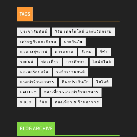
TAGS
ประชาสัมพันธ์
วิจัย เทคโนโลยี และนวัตกรรม
เศรษฐกิจและสังคม
ประกันภัย
แวดวงสุขภาพ
การตลาด
สังคม
กีฬา
รถยนต์
ท่องเที่ยว
การศึกษา
ไลฟ์สไตล์
มอเตอร์สปอร์ต
รถจักรยานยนต์
แนะนำร้านอาหาร
ทิพยประกันภัย
ไฮไลท์
GALLERY
ท่องเที่ยว&แนะนำร้านอาหาร
VIDEO
วิจัย
ท่องเที่ยว & ร้านอาหาร
BLOG ARCHIVE