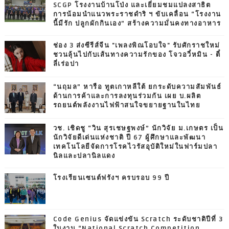
SCGP โรงงานบ้านโป่ง และเยี่ยมชมแปลงสาธิต
การน้อมนำแนวพระราชดำริ ฯ ขับเคลื่อน “โรงงาน
นี้มีรัก ปลูกผักกินเอง” สร้างความมั่นคงทางอาหาร
ช่อง 3 ส่งซีรีส์จีน "เพลงพิณโอบใจ" รับศักราชใหม่
ชวนลุ้นไปกับเส้นทางความรักของ โจวอวี๋หมิน - ตี๋
ลี่เร่อปา
“นฤมล” หารือ ทูตเกาหลีใต้ ยกระดับความสัมพันธ์
ด้านการค้าและการลงทุนร่วมกัน เผย บ.ผลิต
รถยนต์พลังงานไฟฟ้าสนใจขยายฐานในไทย
วช. เชิดชู “วิน สุรเชษฐพงษ์” นักวิจัย ม.เกษตร เป็น
นักวิจัยดีเด่นแห่งชาติ ปี 67 ผู้ศึกษาและพัฒนา
เทคโนโลยีจัดการโรคไวรัสอุบัติใหม่ในฟาร์มปลา
นิลและปลานิลแดง
โรงเรียนเซนต์ฟรังฯ ครบรอบ 99 ปี
Code Genius จัดแข่งขัน Scratch ระดับชาติปีที่ 3
ในงาน “National Scratch Competition