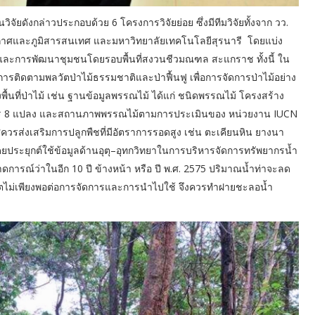
จัยดังกล่าวประกอบด้วย 6 โครงการวิจัยย่อย ซึ่งมีทีมวิจัยทั้งจาก วว.
าศและภูมิสารสนเทศ และมหาวิทยาลัยเทคโนโลยีสุรนารี โดยแบ่ง
ศ และการพัฒนาชุมชนโดยรอบพื้นที่สงวนชีวมณฑล สะแกราช ทั้งนี้ ใน
ารติดตามพลวัตป่าไม้ธรรมชาติและป่าฟื้นฟู เพื่อการจัดการป่าไม้อย่าง
งพื้นที่ป่าไม้ เช่น ฐานข้อมูลพรรณไม้ ได้แก่ ชนิดพรรณไม้ โครงสร้าง
วร 8 แปลง และสถานภาพพรรณไม้ตามการประเมินของ หน่วยงาน IUCN
ควรส่งเสริมการปลูกพืชที่มีอัตราการรอดสูง เช่น ตะเคียนหิน ยางนา
ประยุกต์ใช้ข้อมูลด้านอุตุ–อุทกวิทยาในการบริหารจัดการทรัพยากรน้ำ
าดการณ์ว่าในอีก 10 ปี ข้างหน้า หรือ ปี พ.ศ. 2575 ปริมาณน้ำท่าจะลด
คตไม่เพียงพอต่อการจัดการและการนำไปใช้ จึงควรทำฝายชะลอน้ำ