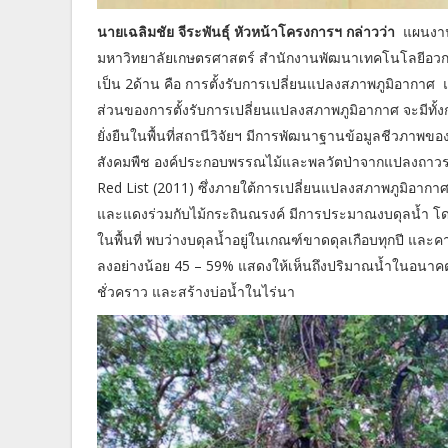
นายเฉลิมชัย จีระพันธุ์ หัวหน้าโครงการฯ กล่าวว่า
แผนงานวิ
มหาวิทยาลัยเกษตรศาสตร์ สำนักงานพัฒนาเทคโนโลยีอวก
เป็น 2ด้าน คือ การตั้งรับการเปลี่ยนแปลงสภาพภูมิอากา
ส่วนของการตั้งรับการเปลี่ยนแปลงสภาพภูมิอากาศ จะมีทั้งก
ยั่งยืนในพื้นที่สถานีวิจัยฯ มีการพัฒนาฐานข้อมูลชีวภาพขอ
สังคมพืช องค์ประกอบพรรณไม้และพลวัตป่าจากแปลงถา
Red List (2011) ซึ่งภายใต้การเปลี่ยนแปลงสภาพภูมิอากาศ
และแดงร่วมกับไม้กระถินณรงค์ มีการประมาณงบดุลน้ำ โดย
ในพื้นที่ พบว่างบดุลน้ำอยู่ในเกณฑ์ขาดดุลเกือบทุกปี และค
ลงอย่างน้อย 45 – 59% แสดงให้เห็นถึงปริมาณน้ำในอนา
ชั่วคราว และสร้างบ่อน้ำในไร่นา