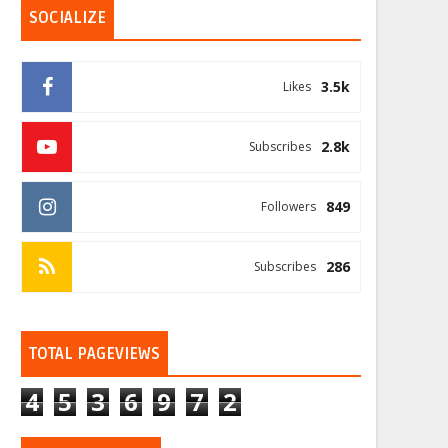
SOCIALIZE
3.5k
Likes
2.8k
Subscribes
849
Followers
286
Subscribes
TOTAL PAGEVIEWS
4
5
3
6
9
7
2