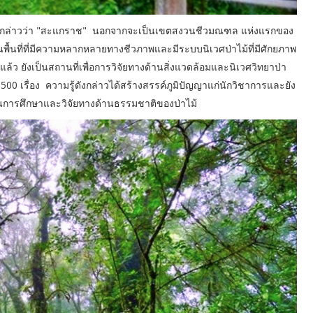
งชาติ กล่าวว่า "สะแกราช" นอกจากจะเป็นเขตสงวนชีวมณฑล แห่งแรกของ
ป็นพื้นที่ที่มีความหลากหลายทางชีวภาพและมีระบบนิเวศป่าไม้ที่มีศักยภาพ
้ว ยังเป็นสถานที่เพื่อการวิจัยทางด้านสิ่งแวดล้อมและนิเวศวิทยาป่า
ว่า 500 เรื่อง ความรู้ดังกล่าวได้สร้างสรรค์ภูมิปัญญาแก่นักวิชาการและยัง
ช้ในการศึกษาและวิจัยทางด้านธรรมชาติของป่าไม้