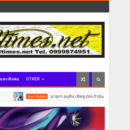
จและสังคม
OTHER
นายกฯ อนุทิน เชิดชู 264 กำนัน ผู้ใหญ่บ้านยอดเยี่ยม มอบแหนบ
ระชาสัมพันธ์