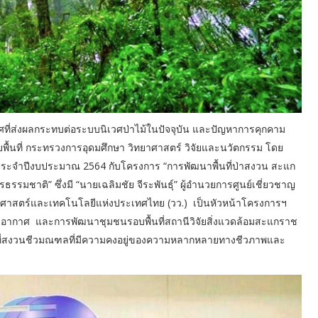
ที่ส่งผลกระทบต่อระบบนิเวศป่าไม้ในปัจจุบัน และปัญหาการคุกคาม
นที่ กระทรวงการอุดมศึกษา วิทยาศาสตร์ วิจัยและนวัตกรรม โดย
จัยประจำปีงบประมาณ 2564 กับโครงการ “การพัฒนาพื้นที่ป่าสงวน สะแก
รรมชาติ” ซึ่งมี “นายเฉลิมชัย จีระพันธุ์” ผู้อำนวยการศูนย์เชี่ยวชาญ
าศาสตร์และเทคโนโลยีแห่งประเทศไทย (วว.) เป็นหัวหน้าโครงการฯ
พภูมิอากาศ และการพัฒนาชุมชนรอบพื้นที่สถานีวิจัยสิ่งแวดล้อมสะแกราช
ื้นที่สงวนชีวมณฑลที่มีความคงอยู่ของความหลากหลายทางชีวภาพและ