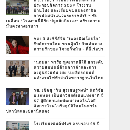
พช.ราชบุรี ร่วมตรวจเยี่ยมสถาน
ประกอบกิจการ SCGP โรงงาน
บ้านโป่ง และเยี่ยมชมแปลงสาธิต
การน้อมนำแนวพระราชดำริ ฯ ขับ
เคลื่อน “โรงงานนี้มีรัก ปลูกผักกินเอง” สร้างความ
มั่นคงทางอาหาร
ช่อง 3 ส่งซีรีส์จีน "เพลงพิณโอบใจ"
รับศักราชใหม่ ชวนลุ้นไปกับเส้นทาง
ความรักของ โจวอวี๋หมิน - ตี๋ลี่เร่อปา
“นฤมล” หารือ ทูตเกาหลีใต้ ยกระดับ
ความสัมพันธ์ด้านการค้าและการ
ลงทุนร่วมกัน เผย บ.ผลิตรถยนต์
พลังงานไฟฟ้าสนใจขยายฐานในไทย
วช. เชิดชู “วิน สุรเชษฐพงษ์” นักวิจัย
ม.เกษตร เป็นนักวิจัยดีเด่นแห่งชาติ ปี
67 ผู้ศึกษาและพัฒนาเทคโนโลยี
จัดการโรคไวรัสอุบัติใหม่ในฟาร์ม
ปลานิลและปลานิลแดง
โรงเรียนเซนต์ฟรังฯ ครบรอบ 99 ปี