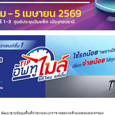
วว. พัฒนาฐานข้อมูลพื้นที่ป่าสงวนสะแกราช เขตสงวนชีวมณฑลแห่งแรกของ