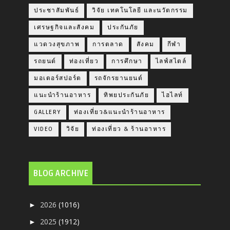
ประชาสัมพันธ์
วิจัย เทคโนโลยี และนวัตกรรม
เศรษฐกิจและสังคม
ประกันภัย
แวดวงสุขภาพ
การตลาด
สังคม
กีฬา
รถยนต์
ท่องเที่ยว
การศึกษา
ไลฟ์สไตล์
มอเตอร์สปอร์ต
รถจักรยานยนต์
แนะนำร้านอาหาร
ทิพยประกันภัย
ไฮไลท์
GALLERY
ท่องเที่ยว&แนะนำร้านอาหาร
VIDEO
วิจัย
ท่องเที่ยว & ร้านอาหาร
BLOG ARCHIVE
2026
(1016)
►
2025
(1912)
►