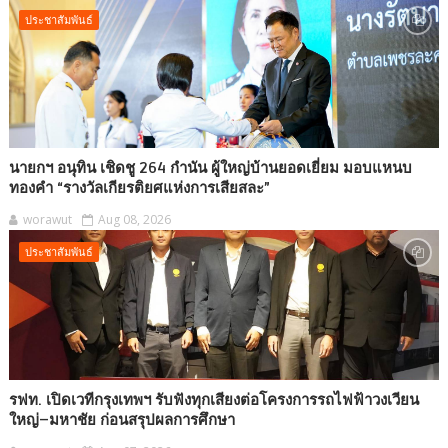
ประชาสัมพันธ์
นายกฯ อนุทิน เชิดชู 264 กำนัน ผู้ใหญ่บ้านยอดเยี่ยม มอบแหนบ
ทองคำ “รางวัลเกียรติยศแห่งการเสียสละ”
worawut
Aug 08, 2026
ประชาสัมพันธ์
รฟท. เปิดเวทีกรุงเทพฯ รับฟังทุกเสียงต่อโครงการรถไฟฟ้าวงเวียน
ใหญ่–มหาชัย ก่อนสรุปผลการศึกษา