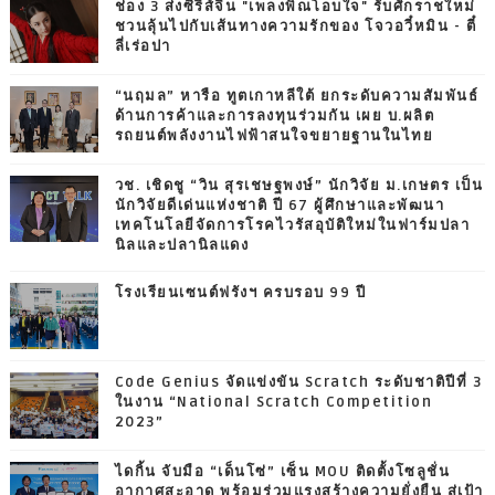
ช่อง 3 ส่งซีรีส์จีน "เพลงพิณโอบใจ" รับศักราชใหม่
ชวนลุ้นไปกับเส้นทางความรักของ โจวอวี๋หมิน - ตี๋
ลี่เร่อปา
“นฤมล” หารือ ทูตเกาหลีใต้ ยกระดับความสัมพันธ์
ด้านการค้าและการลงทุนร่วมกัน เผย บ.ผลิต
รถยนต์พลังงานไฟฟ้าสนใจขยายฐานในไทย
วช. เชิดชู “วิน สุรเชษฐพงษ์” นักวิจัย ม.เกษตร เป็น
นักวิจัยดีเด่นแห่งชาติ ปี 67 ผู้ศึกษาและพัฒนา
เทคโนโลยีจัดการโรคไวรัสอุบัติใหม่ในฟาร์มปลา
นิลและปลานิลแดง
โรงเรียนเซนต์ฟรังฯ ครบรอบ 99 ปี
Code Genius จัดแข่งขัน Scratch ระดับชาติปีที่ 3
ในงาน “National Scratch Competition
2023”
ไดกิ้น จับมือ “เด็นโซ่” เซ็น MOU ติดตั้งโซลูชั่น
อากาศสะอาด พร้อมร่วมแรงสร้างความยั่งยืน สู่เป้า