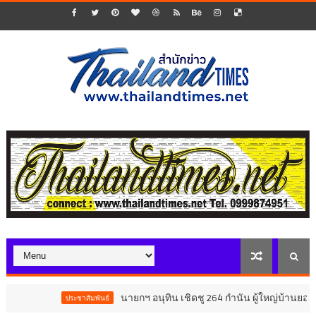
นายกฯ อนุทิน เชิดชู 264 กำนัน ผู้ใหญ่บ้านยอดเยี่ยม
ประชาสัมพันธ์