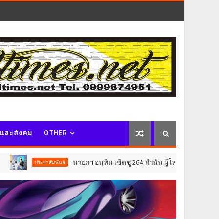
จและสังคม
OTHER
นายกฯ อนุทิน เชิดชู 264 กำนัน ผู้ใหญ่บ้านยอดเยี่ยม มอบแห
ประชาสัมพันธ์