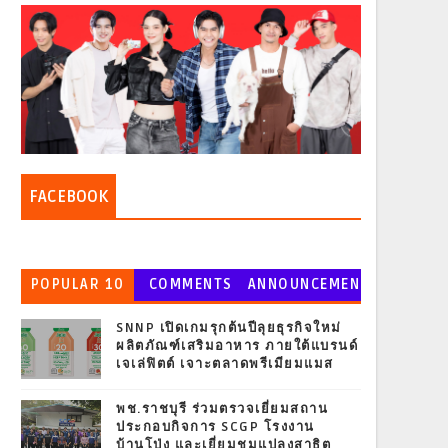
FACEBOOK
POPULAR 10
COMMENTS
ANNOUNCEMEN
T
SNNP เปิดเกมรุกต้นปีลุยธุรกิจใหม่
ผลิตภัณฑ์เสริมอาหาร ภายใต้แบรนด์
เจเล่ฟิตต์ เจาะตลาดพรีเมียมแมส
พช.ราชบุรี ร่วมตรวจเยี่ยมสถาน
ประกอบกิจการ SCGP โรงงาน
บ้านโป่ง และเยี่ยมชมแปลงสาธิต