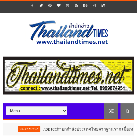
AppTech”​ ยกกำลังประเทศไทยจากฐานราก เมื่อเทคโนโลยีที่เหมาะ
ัมพันธ์