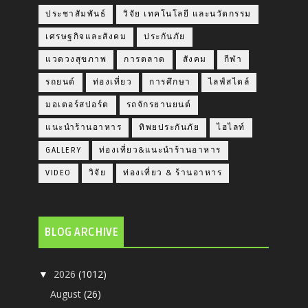
ประชาสัมพันธ์
วิจัย เทคโนโลยี และนวัตกรรม
เศรษฐกิจและสังคม
ประกันภัย
แวดวงสุขภาพ
การตลาด
สังคม
กีฬา
รถยนต์
ท่องเที่ยว
การศึกษา
ไลฟ์สไตล์
มอเตอร์สปอร์ต
รถจักรยานยนต์
แนะนำร้านอาหาร
ทิพยประกันภัย
ไฮไลท์
GALLERY
ท่องเที่ยว&แนะนำร้านอาหาร
VIDEO
วิจัย
ท่องเที่ยว & ร้านอาหาร
BLOG ARCHIVE
2026
(1012)
▼
August
(26)