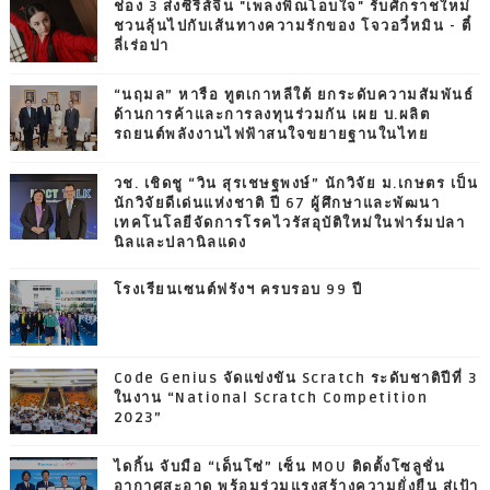
ช่อง 3 ส่งซีรีส์จีน "เพลงพิณโอบใจ" รับศักราชใหม่
ชวนลุ้นไปกับเส้นทางความรักของ โจวอวี๋หมิน - ตี๋
ลี่เร่อปา
“นฤมล” หารือ ทูตเกาหลีใต้ ยกระดับความสัมพันธ์
ด้านการค้าและการลงทุนร่วมกัน เผย บ.ผลิต
รถยนต์พลังงานไฟฟ้าสนใจขยายฐานในไทย
วช. เชิดชู “วิน สุรเชษฐพงษ์” นักวิจัย ม.เกษตร เป็น
นักวิจัยดีเด่นแห่งชาติ ปี 67 ผู้ศึกษาและพัฒนา
เทคโนโลยีจัดการโรคไวรัสอุบัติใหม่ในฟาร์มปลา
นิลและปลานิลแดง
โรงเรียนเซนต์ฟรังฯ ครบรอบ 99 ปี
Code Genius จัดแข่งขัน Scratch ระดับชาติปีที่ 3
ในงาน “National Scratch Competition
2023”
ไดกิ้น จับมือ “เด็นโซ่” เซ็น MOU ติดตั้งโซลูชั่น
อากาศสะอาด พร้อมร่วมแรงสร้างความยั่งยืน สู่เป้า