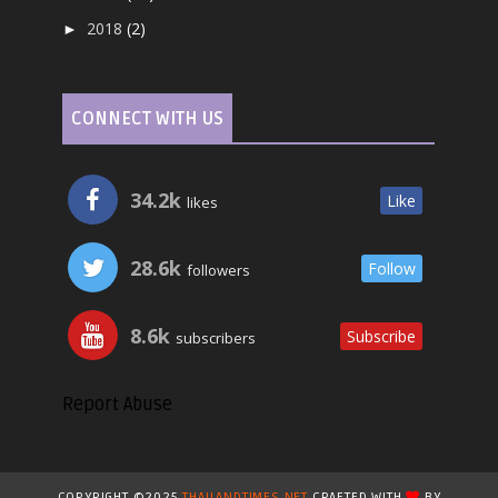
2018
(2)
►
CONNECT WITH US
34.2k
Like
likes
28.6k
Follow
followers
8.6k
Subscribe
subscribers
Report Abuse
COPYRIGHT ©2025
THAILANDTIMES.NET
CRAFTED WITH
BY