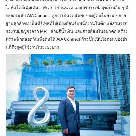
ไลฟ์
สไตล์เพิ่มเติม อาทิ สปา ร้านนวด และบริการเพื่อสุขภาพอื่น ๆ ที่
จะยกระดับ AIA Connect สู่การเป็นจุดนัดพบของผู้คนในย่
าน ขยาย
ฐานลูกค้าของพื้นที่รีเทลที่
ไม่เพียงต้อนรับพนักงานในตึก แต่สามารถ
รองรับผู้สัญจรจาก MRT สายสีน้ำเงิน และสายสีส้มในอนาคต สร้าง
ทราฟฟิกตลอดวันเพื่อดันให้ AIA Connect ก้าวขึ้นเป็นไอคอนของย่า
นที่ดึ
งดูดผู้ใช้งานในระยะยาว