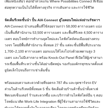
เพียงหนึ่
งเดียว ตอกย้ำสโลแกน Where Possibilities Connect ที่เชื่อม
ต่อทุกความเป็นไปได้ทั้
งทางธุรกิจ การเดินทาง และการใช้ชีวิต
จัดเต็มรีเทลชั้นนำ ปั้น AIA Connect สู่ไอคอนใหม่แห่งย่านรัชดาฯ
AIA Connect นำเสนอพื้นที่ใช้สอยรวมกว่า 58,000 ตารางเมตร แบ่ง
เป็นพื้นที่สำนักงาน 53,500 ตารางเมตร และพื้นที่รีเทล 4,500 ตาราง
เมตร ตอบโจทย์การทำงานยุคใหม่และไลฟ์
สไตล์คนเมืองอย่างครบ
วงจร โดยมีพื้นที่สำนักงาน ทั้งหมด 27 ชั้น แต่ละชั้นมีพื้นที่ประมาณ
1,700–2,100 ตารางเมตร ออกแบบให้โล่งโปร่งด้วยเพดานสูง 3
เมตร และไม่มีเสากลาง พร้อม Knock-Out Panel ที่เปิดให้ผู้เช่าสามา
รถเชื่
อมพื้นที่ระหว่างชั้นได้อย่างยื
ดหยุ่น รองรับองค์กรทุกขนาดตั้งแต่
ยูนิ
ตเล็กไปจนถึงการเช่าเต็มชั้น
พร้อมมอบความสะดวกด้วยที่จอดรถ 787 คัน และจุดชาร์จรถ EV
ส่วนในด้านรีเทลมีทั้งหมด 5 ชั้น จัดเต็มด้วยร้านค้าชั้นนำทั้
งคาเฟ่
ฟิตเนสเซ็นเตอร์ ร้านสะดวกซื้อ และบริการด้านไลฟ์สไตล์อื่น ๆ ตอบ
โจทย์แนวคิด Work-Life Integration ที่ผู้ใช้งานสามารถใช้ชีวิ
ตและ
ทำงานได้ตลอดทั้งวั
นในอาคารเดียว โดยอนาคตยังเตรียมเปิดร้าน