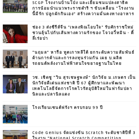
SCGP โรงงานบ้านโป่ง และเยี่ยมชมแปลงสาธิต
การน้อมนำแนวพระราชดำริ ฯ ขับเคลื่อน “โรงงาน
นี้มีรัก ปลูกผักกินเอง” สร้างความมั่นคงทางอาหาร
ช่อง 3 ส่งซีรีส์จีน "เพลงพิณโอบใจ" รับศักราชใหม่
ชวนลุ้นไปกับเส้นทางความรักของ โจวอวี๋หมิน - ตี๋
ลี่เร่อปา
“นฤมล” หารือ ทูตเกาหลีใต้ ยกระดับความสัมพันธ์
ด้านการค้าและการลงทุนร่วมกัน เผย บ.ผลิต
รถยนต์พลังงานไฟฟ้าสนใจขยายฐานในไทย
วช. เชิดชู “วิน สุรเชษฐพงษ์” นักวิจัย ม.เกษตร เป็น
นักวิจัยดีเด่นแห่งชาติ ปี 67 ผู้ศึกษาและพัฒนา
เทคโนโลยีจัดการโรคไวรัสอุบัติใหม่ในฟาร์มปลา
นิลและปลานิลแดง
โรงเรียนเซนต์ฟรังฯ ครบรอบ 99 ปี
Code Genius จัดแข่งขัน Scratch ระดับชาติปีที่ 3
ในงาน “National Scratch Competition