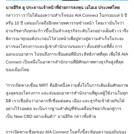
นายอีริค ลู ประธานเจ้าหน้าที่ฝ่ายการลงทุน เอไอเอ ประเทศไทย
กล่าวว่า เราไม่ได้มองความสำเร็จของ AIA Connect ในกรอบแค่ 5 ปี
หรือ 10 ปี แต่มองไกลถึงอีกหลายทศวรรษข้
างหน้า โดยเรามั่นใจว่า
ย่านรัชดาภิ
เษกจะก้าวขึ้นเป็นทำเลธุรกิ
จระดับโลกอย่างเต็มตัว เราจึง
พิจารณาทุกองค์ประกอบไว้
ล่วงหน้าเพื่อปูทางสู่ความสำเร็
จในระยะ
ยาวของโครงการและผู้เช่
าสำนักงานของเรา ตั้งแต่ทำเลที่ตั้ง การ
ออกแบบอาคาร ไปจนถึงการเชื่อมต่อที่มีประสิ
ทธิภาพที่สุด เพื่อให้ AIA
Connect เป็นหนึ่งในอาคารสำนักงานที่มี
ศักยภาพทางธุรกิจสูงที่สุ
ด
ของเมืองไทย
"การเปิดทางเชื่อม MRT คืออีกหนึ่งความตั้งใจในการเติ
มเต็มศักยภาพ
สูงสุดของโครงการ และส่งมอบอาคารสำนักงานที่ดู
แลผู้ใช้งานในทุก
มิติ เราเชื่อมั่นว่าอาคารที่เชื่
อมต่อคน เมือง และธุรกิจเข้าด้วยกันได้
อย่
างไร้รอยต่อ จะเป็นรากฐานสำคัญที่ขับเคลื่
อนรัชดาภิเษกสู่การ
เป็น New CBD อย่างเต็มตัว" นายอีริค กล่าวทิ้งท้าย
การเปิดทางเชื่อมของ AIA Connect ในครั้งนี้สะท้อนความมุ่งมั่
นของ