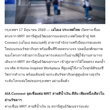
กรุงเทพฯ 17 มิถุนายน 2569 —
เอไอเอ ประเทศไทย
เปิดทางเชื่อม
ตรงจาก MRT สถานีศูนย์วัฒนธรรมแห่
งประเทศไทยเข้าสู่ AIA
Connect (เอไอเอ คอนเนคท์) อาคารสำนักงานพรีเมียมเกรดเอแห่
ง
ใหม่บนถนนรัชดาภิเษก พร้อมพื้นที่รีเทลครบวงจร ปลดล็อกศักยภาพ
ของโครงการด้
วยการเป็นอาคารแห่งแรกในย่านที่
ผู้ใช้งานสามารถ
เดินจาก MRT สถานีศูนย์วัฒนธรรมฯ เข้าสู่อาคารได้โดยตรง ตอกย้ำ
แนวคิด A Home-Inspired Workplace ที่ดูแลผู้ใช้งานในทุกมิติของชี
วิตการทำงาน พร้อมเดินหน้ายกระดับรัชดาภิ
เษกสู่ศูนย์กลางธุรกิจ
ระดั
บโลกแห่งใหม่ของกรุงเทพฯ อย่างเต็มตัว
AIA Connect จุดเชื่อมต่อ MRT สายสีน้ำเงิน-สีส้ม เพียงหนึ่งเดียวใน
ย่านรัชดาฯ
ทางเชื่อม MRT สายสีน้ำเงิน ณ สถานีศูนย์วัฒนธรรมแห่
ง