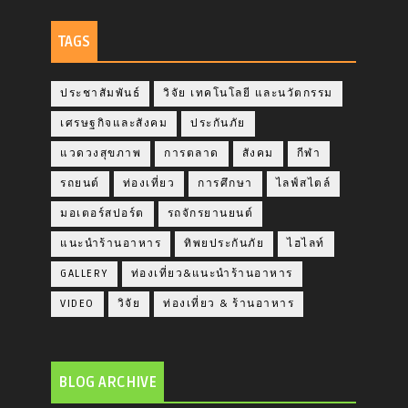
TAGS
ประชาสัมพันธ์
วิจัย เทคโนโลยี และนวัตกรรม
เศรษฐกิจและสังคม
ประกันภัย
แวดวงสุขภาพ
การตลาด
สังคม
กีฬา
รถยนต์
ท่องเที่ยว
การศึกษา
ไลฟ์สไตล์
มอเตอร์สปอร์ต
รถจักรยานยนต์
แนะนำร้านอาหาร
ทิพยประกันภัย
ไฮไลท์
GALLERY
ท่องเที่ยว&แนะนำร้านอาหาร
VIDEO
วิจัย
ท่องเที่ยว & ร้านอาหาร
BLOG ARCHIVE