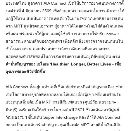
ประเทศไทย สู่อาคาร AIA Connect เปิดให้บริการอย่างเป็นทางการตั้
งแต่วันที่ 4 มิถุนายน 2569 เพื่ออำนวยความสะดวกในการเดิ
นทางให้
แก่ผู้ใช้งาน นับเป็นอาคารแห่งเดียวในย่านรั
ชดาภิเษกที่สามารถเดิน
จาก MRT ศูนย์วัฒนธรรมฯ สู่อาคารได้โดยตรงโดยไม่ต้
องโดนแดด
หรือฝน พร้อมช่วยให้ผู้เช่าและผู้ใช้
บริการสามารถใช้บริการขนส่
ง
สาธารณะสายหลักของกรุงเทพฯ เพื่อหลีกเลี่
ยงการจราจรบนถนนใน
ชั่วโมงเร่งด่
วน มอบประสบการณ์การเดินทางที่
สะดวกสบาย
สอดคล้องกับวิสัยทัศน์ในการส่
งเสริมความเป็นอยู่ที่ดีของผู้
คน ตาม
คำมั่นสัญญาของ เอไอเอ ‘Healthier, Longer, Better Lives - เพื่อ
สุขภาพและชีวิตที่ดีขึ้น’
AIA Connect ตั้งอยู่บนทำเลที่เชื่อมต่อย่
านธุรกิจสำคัญรอบเมือง ช่วย
เปิดโอกาสทางธุรกิจที่
หลากหลายให้แก่องค์กรผู้เช่า พร้อมเตรียมรับ
แรงหนุนเพิ่มเติ
มเมื่อ MRT สายสีส้มเฟสแรก (ศูนย์วัฒนธรรมฯ–
มีนบุรี) เตรียมเปิดให้บริการในช่วงต้นปี 2571 ซึ่งจะดันสถานีศูนย์
วัฒนธรรมฯ ขึ้นแท่น Super Interchange และทำให้ AIA Connect
กลายเป็นแลนด์มาร์กสำคัญ ณ จุดเชื่อมต่อ MRT สายสีน้ำเงิน-สีส้ม