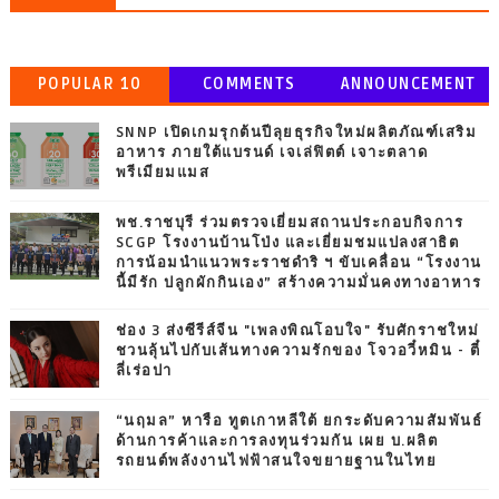
POPULAR 10
COMMENTS
ANNOUNCEMENT
SNNP เปิดเกมรุกต้นปีลุยธุรกิจใหม่ผลิตภัณฑ์เสริม
อาหาร ภายใต้แบรนด์ เจเล่ฟิตต์ เจาะตลาด
พรีเมียมแมส
พช.ราชบุรี ร่วมตรวจเยี่ยมสถานประกอบกิจการ
SCGP โรงงานบ้านโป่ง และเยี่ยมชมแปลงสาธิต
การน้อมนำแนวพระราชดำริ ฯ ขับเคลื่อน “โรงงาน
นี้มีรัก ปลูกผักกินเอง” สร้างความมั่นคงทางอาหาร
ช่อง 3 ส่งซีรีส์จีน "เพลงพิณโอบใจ" รับศักราชใหม่
ชวนลุ้นไปกับเส้นทางความรักของ โจวอวี๋หมิน - ตี๋
ลี่เร่อปา
“นฤมล” หารือ ทูตเกาหลีใต้ ยกระดับความสัมพันธ์
ด้านการค้าและการลงทุนร่วมกัน เผย บ.ผลิต
รถยนต์พลังงานไฟฟ้าสนใจขยายฐานในไทย