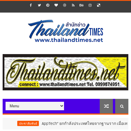
AppTech”​ ยกกำลังประเทศไทยจากฐานราก เมื่อเทคโนโลยีที่เหมาะ
สัมพันธ์