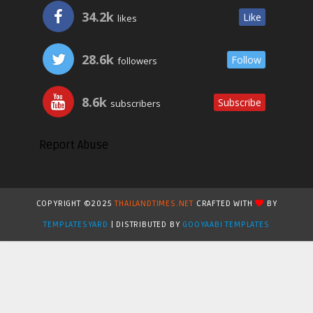
34.2k
Like
likes
28.6k
Follow
followers
8.6k
Subscribe
subscribers
Report Abuse
COPYRIGHT ©2025
THAILANDTIMES.NET
CRAFTED WITH
BY
TEMPLATESYARD
| DISTRIBUTED BY
GOOYAABI TEMPLATES