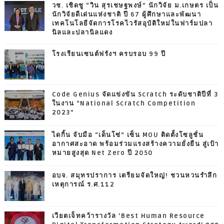
วช. เชิดชู “วิน สุรเชษฐพงษ์” นักวิจัย ม.เกษตร เป็น
นักวิจัยดีเด่นแห่งชาติ ปี 67 ผู้ศึกษาและพัฒนา
เทคโนโลยีจัดการโรคไวรัสอุบัติใหม่ในฟาร์มปลา
นิลและปลานิลแดง
โรงเรียนเซนต์ฟรังฯ ครบรอบ 99 ปี
Code Genius จัดแข่งขัน Scratch ระดับชาติปีที่ 3
ในงาน “National Scratch Competition
2023”
ไดกิ้น จับมือ “เด็นโซ่” เซ็น MOU ติดตั้งโซลูชั่น
อากาศสะอาด พร้อมร่วมแรงสร้างความยั่งยืน สู่เป้า
หมายสูงสุด Net Zero ปี 2050
อบจ. สมุทรปราการ เตรียมจัดใหญ่! ชวนหวนรำลึก
เหตุการณ์ ร.ศ.112
เวียตเจ็ทคว้ารางวัล ‘Best Human Resource