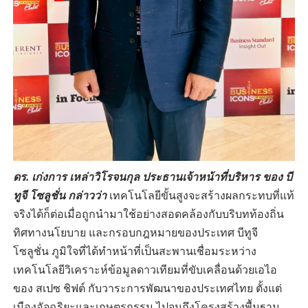
ดร. เก่งการ เหล่าวิโรจนกุล ประธานเจ้าหน้าที่บริหาร ของ บี
ทูจี โซลูชั่น กล่าวว่า
เทคโนโลยีขั้นสูงจะสร้างผลกระทบที่แท้
จริงได้ก็ต่อเมื่อถูกนำมาใช้อย่างสอดคล้องกับบริบทท้องถิ่น
ทิศทางนโยบาย และกรอบกฎหมายของประเทศ บีทูจี
โซลูชั่น ภูมิใจที่ได้ทำหน้าที่เป็นสะพานเชื่อมระหว่าง
เทคโนโลยีวิเคราะห์ข้อมูลดาวเทียมที่ขับเคลื่อนด้วยเอไอ
ของ สเปซ ชิฟต์ กับวาระการพัฒนาของประเทศไทย ตั้งแต่
เมืองอัจฉริยะและเกษตรกรรม ไปจนถึงโครงสร้างพื้นฐาน