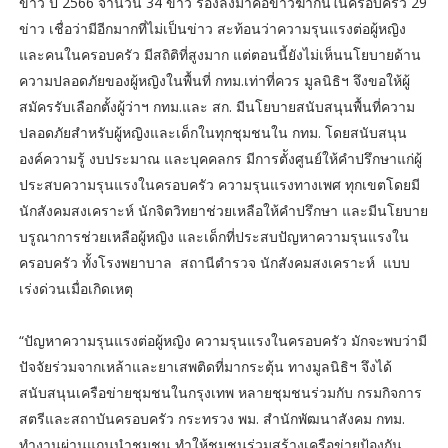
ข่าว ปี 2566 จำนวน 34 ข่าว รองลงมาคือข่าวฆ่ากันในครอบครัว 29
ข่าว เชื่อว่ามีอีกมากที่ไม่เป็นข่าว สะท้อนว่าความรุนแรงต่อผู้หญิง
และคนในครอบครัว มีสถิติที่สูงมาก แต่ตอนนี้ยังไม่เห็นนโยบายด้าน
ความปลอดภัยของผู้หญิงในพื้นที่ กทม.เท่าที่ควร มูลนิธิฯ จึงขอให้ผู้
สมัครรับเลือกตั้งผู้ว่าฯ กทม.และ สก. มีนโยบายสนับสนุนพื้นที่ความ
ปลอดภัยสำหรับผู้หญิงและเด็กในทุกชุมชนใน กทม. โดยสนับสนุน
องค์ความรู้ งบประมาณ และบุคคลกร มีการตัังศูนย์ให้คำปรึกษาแก่ผู้
ประสบความรุนแรงในครอบครัว ความรุนแรงทางเพศ ทุกเขตโดยมี
นักสังคมสงเคราะห์ นักจิตวิทยาช่วยเหลือให้คำปรึกษา และมีนโยบาย
บรูณาการช่วยเหลือผู้หญิง และเด็กที่ประสบปัญหาความรุนแรงใน
ครอบครัว ทั้งโรงพยาบาล สถานีตำรวจ นักสังคมสงเคราะห์ แบบ
เร่งด่วนเมื่อเกิดเหตุ
“ปัญหาความรุนแรงต่อผู้หญิง ความรุนแรงในครอบครัว มักจะพบว่ามี
ปัจจัยร่วมจากเหล้าและยาเสพติดที่มากระตุ้น ทางมูลนิธิฯ จึงได้
สนับสนุนเครือข่ายชุมชนในกรุงเทพ หลายชุมชนร่วมกับ กรมกิจการ
สตรีและสถาบันครอบครัว กระทรวง พม. สำนักพัฒนาสังคม กทม.
ทำงานผ่านแกนนำชุมชน ทำให้ชุมชนร่วมสร้างเครือข่ายป้องกัน