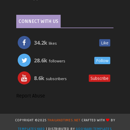
CONNECT WITH US
34.2k
Like
likes
28.6k
Follow
followers
8.6k
Subscribe
subscribers
Report Abuse
COPYRIGHT ©2025
THAILANDTIMES.NET
CRAFTED WITH
BY
TEMPLATESYARD
| DISTRIBUTED BY
GOOYAABI TEMPLATES