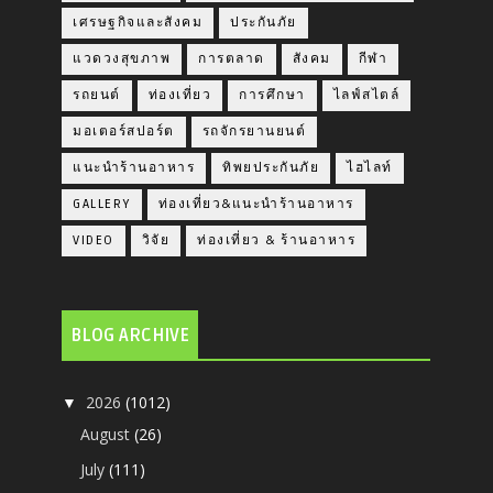
เศรษฐกิจและสังคม
ประกันภัย
แวดวงสุขภาพ
การตลาด
สังคม
กีฬา
รถยนต์
ท่องเที่ยว
การศึกษา
ไลฟ์สไตล์
มอเตอร์สปอร์ต
รถจักรยานยนต์
แนะนำร้านอาหาร
ทิพยประกันภัย
ไฮไลท์
GALLERY
ท่องเที่ยว&แนะนำร้านอาหาร
VIDEO
วิจัย
ท่องเที่ยว & ร้านอาหาร
BLOG ARCHIVE
2026
(1012)
▼
August
(26)
July
(111)