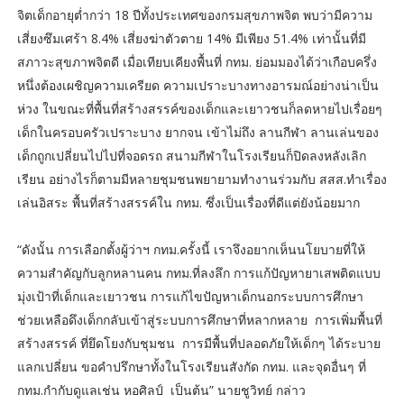
จิตเด็กอายุต่ำกว่า 18 ปีทั้งประเทศของกรมสุขภาพจิต พบว่ามีความ
เสี่ยงซึมเศร้า 8.4% เสี่ยงฆ่าตัวตาย 14% มีเพียง 51.4% เท่านั้นที่มี
สภาวะสุขภาพจิตดี เมื่อเทียบเคียงพื้นที่ กทม. ย่อมมองได้ว่าเกือบครึ่ง
หนึ่งต้องเผชิญความเครียด ความเปราะบางทางอารมณ์อย่างน่าเป็น
ห่วง ในขณะที่พื้นที่สร้างสรรค์ของเด็กและเยาวชนก็ลดหายไปเรื่อยๆ
เด็กในครอบครัวเปราะบาง ยากจน เข้าไม่ถึง ลานกีฬา ลานเล่นของ
เด็กถูกเปลี่ยนไปไปที่จอดรถ สนามกีฬาในโรงเรียนก็ปิดลงหลังเลิก
เรียน อย่างไรก็ตามมีหลายชุมชนพยายามทำงานร่วมกับ สสส.ทำเรื่อง
เล่นอิสระ พื้นที่สร้างสรรค์ใน กทม. ซึ่งเป็นเรื่องที่ดีแต่ยังน้อยมาก
“ดังนั้น การเลือกตั้งผู้ว่าฯ กทม.ครั้งนี้ เราจึงอยากเห็นนโยบายที่ให้
ความสำคัญกับลูกหลานคน กทม.ที่ลงลึก การแก้ปัญหายาเสพติดแบบ
มุ่งเป้าที่เด็กและเยาวชน การแก้ไขปัญหาเด็กนอกระบบการศึกษา
ช่วยเหลือดึงเด็กกลับเข้าสู่ระบบการศึกษาที่หลากหลาย การเพิ่มพื้นที่
สร้างสรรค์ ที่ยึดโยงกับชุมชน การมีพื้นที่ปลอดภัยให้เด็กๆ ได้ระบาย
แลกเปลี่ยน ขอคำปรึกษาทั้งในโรงเรียนสังกัด กทม. และจุดอื่นๆ ที่
กทม.กำกับดูแลเช่น หอศิลป์ เป็นต้น” นายชูวิทย์ กล่าว