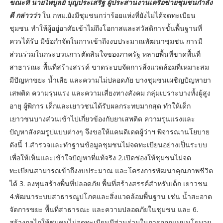
ขณะที่ นายไพบูลย์ บุญประเสริฐ ผู้ประสานงานเครือข่ายชุมชนกำลัง
ดี กล่าวว่า
ใน กทม.ยังมีชุมชนกว่าร้อยแห่งที่ยังไม่ได้จดทะเบียน
ชุมชน ทำให้ผู้อยู่อาศัยเข้าไม่ถึงโอกาสและสวัสดิการขั้นพื้นฐานที่
ควรได้รับ มีข้อกำจัดในการเข้าถึงงบประมาณพัฒนาชุมชน การมี
ส่วนร่วมในกระบวนการตัดสินใจของภาครัฐ หลายพื้นที่ขาดพื้นที่
สาธารณะ พื้นที่สร้างสรรค์ ขาดระบบจัดการสิ่งแวดล้อมที่เหมาะสม
มีปัญหาขยะ น้ำเสีย และความไม่ปลอดภัย บางชุมชนเผชิญปัญหายา
เสพติด ความรุนแรง และความเสี่ยงทางสังคม กลุ่มเปราะบางทั้งผู้สูง
อายุ ผู้พิการ เด็กและเยาวชนได้รับผลกระทบมากสุด ทำให้เด็ก
เยาวชนบางส่วนเข้าไปเกี่ยวข้องกับยาเสพติด ความรุนแรงและ
ปัญหาสังคมรูปแบบต่างๆ จึงขอให้แคนดิเดตผู้ว่าฯ พิจารณานโยบาย
ดังนี้ 1.สำรวจและทำฐานข้อมูลชุมชนไม่จดทะเบียนอย่างเป็นระบบ
เพื่อให้เห็นและเข้าใจปัญหาที่แท้จริง 2.เปิดช่องให้ชุมชนไม่จด
ทะเบียนสามารถเข้าถึงงบประมาณ และโครงการพัฒนาคุณภาพชีวิต
ได้ 3. ลงทุนสร้างพื้นที่ปลอดภัย พื้นที่สร้างสรรค์สำหรับเด็ก เยาวชน
4.พัฒนาระบบสาธารณูปโภคและสิ่งแวดล้อมพื้นฐาน เช่น น้ำสะอาด
จัดการขยะ พื้นที่สาธารณะ และความปลอดภัยในชุมชน และ 6.
สร้างกลไกให้ชุมชนไม่จดทะเบียนมีส่วนร่วมในการออกแบบนโยบาย