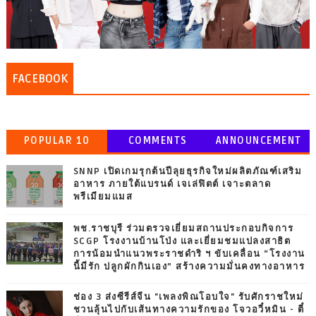
FACEBOOK
POPULAR 10
COMMENTS
ANNOUNCEMENT
SNNP เปิดเกมรุกต้นปีลุยธุรกิจใหม่ผลิตภัณฑ์เสริม
อาหาร ภายใต้แบรนด์ เจเล่ฟิตต์ เจาะตลาด
พรีเมียมแมส
พช.ราชบุรี ร่วมตรวจเยี่ยมสถานประกอบกิจการ
SCGP โรงงานบ้านโป่ง และเยี่ยมชมแปลงสาธิต
การน้อมนำแนวพระราชดำริ ฯ ขับเคลื่อน “โรงงาน
นี้มีรัก ปลูกผักกินเอง” สร้างความมั่นคงทางอาหาร
ช่อง 3 ส่งซีรีส์จีน "เพลงพิณโอบใจ" รับศักราชใหม่
ชวนลุ้นไปกับเส้นทางความรักของ โจวอวี๋หมิน - ตี๋