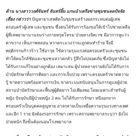
ด้าน นางสาววงศ์จันทร์ จันทร์ยิ้ม แกนนำเครือข่ายชุมชนลดปัจจัย
เสี่ยง กล่าวว่า
ปัญหายาเสพติดในชุมชนสร้างผลกระทบต่อผู้เสพ
ครอบครัวผู้เสพ และชุมชน ซึ่งตนได้รับการร้องขอให้เข้าไปช่วยเหลือ
ผู้ที่เสพยามานานจนร่างกายทรุดโทรม ป่วยทางจิตเวช มีอาการหูแว่ว
ตาขวาง เห็นภาพหลอน หวาดระแวงว่าจะถูกคนทำร้าย จึงมี
พฤติกรรมก้าวร้าว ใช้อาวุธ ใช้ความรุนแรงต่อครอบครัวและชุมชน
ทำให้คนใกล้ชิดและชุมชนหวาดกลัว รู้สึกไม่ปลอดภัย ซึ่งปัญหายังไม่
ได้รับการแก้ไขอย่างถูกต้อง เหมาะสม ผู้ป่วยหลายรายยังไม่ได้รับการ
บำบัดรักษาทั้งการติดยา และการเจ็บป่วย เพราะครอบครัวขาดความ
รู้ ขาดความพร้อมทางการเงิน ขาดระบบสนับสนุนในการดูแลผู้ป่วย
สถานบำบัดรักษาและฟื้นฟูผู้ติดยาฯ ไม่เพียงพอ โดยเฉพาะสำหรับผู้
หญิง ปัจจุบันมีผู้ป่วยหญิง 2 คน ไม่ได้รับการรักษา หนีออกจาก
ครอบครัวเป็นบุคคลสูญหาย อาจกลายเป็นเหยื่อความรุนแรงทางเพศ
และอีก 1 ราย ยังต้องรอการรักษา เพราะสถานพยาบาลระบุว่า ยังไม่
ป่วยหนัก ถึงขั้นต้องนอนโรงพยาบาล