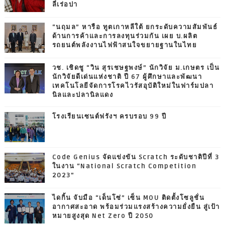
ลี่เร่อปา
“นฤมล” หารือ ทูตเกาหลีใต้ ยกระดับความสัมพันธ์
ด้านการค้าและการลงทุนร่วมกัน เผย บ.ผลิต
รถยนต์พลังงานไฟฟ้าสนใจขยายฐานในไทย
วช. เชิดชู “วิน สุรเชษฐพงษ์” นักวิจัย ม.เกษตร เป็น
นักวิจัยดีเด่นแห่งชาติ ปี 67 ผู้ศึกษาและพัฒนา
เทคโนโลยีจัดการโรคไวรัสอุบัติใหม่ในฟาร์มปลา
นิลและปลานิลแดง
โรงเรียนเซนต์ฟรังฯ ครบรอบ 99 ปี
Code Genius จัดแข่งขัน Scratch ระดับชาติปีที่ 3
ในงาน “National Scratch Competition
2023”
ไดกิ้น จับมือ “เด็นโซ่” เซ็น MOU ติดตั้งโซลูชั่น
อากาศสะอาด พร้อมร่วมแรงสร้างความยั่งยืน สู่เป้า
หมายสูงสุด Net Zero ปี 2050