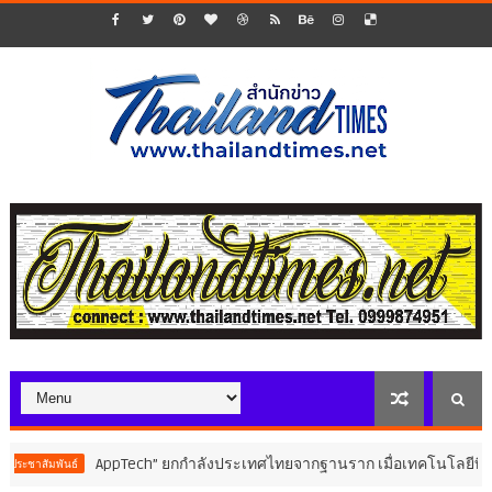
AppTech”​ ยกกำลังประเทศไทยจากฐานราก เมื่อเทคโนโลยีที่เหมาะสมเป
์