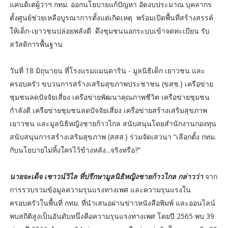
แคนดิเตผู้ว่าฯ กทม. ออกนโยบายแก้ปัญหา อัดงบประมาณ บุคลากร
ตั้งศูนย์ช่วยเหลือบูรณาการตั้งแต่เกิดเหตุ พร้อมเปิดพื้นที่สร้างสรรค์
ให้เด็ก-เยาวชนปล่อยพลังดี ดึงชุมชนนอกระบบเข้าจดทะเบียน รับ
สวัสดิการพื้นฐาน
วันที่ 18 มิถุนายน ที่โรงแรมแมนดาริน - มูลนิธิเด็ก เยาวชน และ
ครอบครัว ขบวนการสร้างเสริมสุขภาพประชาชน (ขสช.) เครือข่าย
ชุมชนลดปัจจัยเสี่ยง เครือข่ายพัฒนาคุณภาพชีวิต เครือข่ายชุมชน
กำลังดี เครือข่ายชุมชนลดปัจจัยเสี่ยง เครือข่ายสร้างเสริมสุขภาพ
เยาวชน และมูลนิธิหญิงชายก้าวไกล สนับสนุนโดยสำนักงานกองทุน
สนับสนุนการสร้างเสริมสุขภาพ (สสส.) ร่วมจัดเสวนา “เลือกตั้ง กทม.
กับนโยบายไม่ทิ้งใครไว้ข้างหลัง...จริงหรือ?”
นายจะเด็จ เชาวน์วิไล ที่ปรึกษามูลนิธิหญิงชายก้าวไกล กล่าวว่า
จาก
การรวบรวมข้อมูลความรุนแรงทางเพศ และความรุนแรงใน
ครอบครัวในพื้นที่ กทม. ที่นำเสนอผ่านข่าวหนังสือพิมพ์ และออนไลน์
พบสถิติสูงเป็นอันดับหนึ่งคือความรุนแรงทางเพศ โดยปี 2565 พบ 39