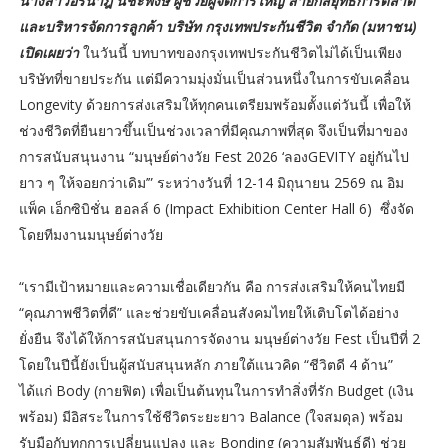
นางสาวอรนาฎ นชะพงษ์ ผู้ช่วยผู้จัดการใหญ่ สายกลยุทธ์การตลาด
และบริหารจัดการลูกค้า บริษัท กรุงเทพประกันชีวิต จำกัด (มหาชน)
เปิดเผยว่า
ในวันนี้ บทบาทของกรุงเทพประกันชีวิตไม่ได้เป็นเพียง
บริษัทที่ขายประกัน แต่มีความมุ่งมั่นเป็นส่วนหนึ่งในการขับเคลื่อน
Longevity ด้วยการส่งเสริมให้ทุกคนเตรียมพร้อมตั้งแต่วันนี้ เพื่อให้
ช่วงชีวิตที่ยืนยาวขึ้นเป็นช่วงเวลาที่มีคุณภาพที่สุด จึงเป็นที่มาของ
การสนับสนุนงาน “มนุษย์ต่างวัย Fest 2026 ‘ลองGEVITY อยู่กันไป
ยาว ๆ ให้จอยกว่าเดิม’” ระหว่างวันที่ 12-14 มิถุนายน 2569 ณ อิม
แพ็ค เอ็กซิบิชั่น ฮอลล์ 6 (Impact Exhibition Center Hall 6) ซึ่งจัด
โดยทีมงานมนุษย์ต่างวัย
“เรามีเป้าหมายและความเชื่อเดียวกัน คือ การส่งเสริมให้คนไทยมี
“คุณภาพชีวิตที่ดี” และช่วยขับเคลื่อนสังคมไทยให้เติบโตได้อย่าง
ยั่งยืน จึงได้ให้การสนับสนุนการจัดงาน มนุษย์ต่างวัย Fest เป็นปีที่ 2
โดยในปีนี้ยังเป็นผู้สนับสนุนหลัก ภายใต้แนวคิด “ชีวิตดี 4 ด้าน”
ได้แก่ Body (กายฟิต) เพื่อเป็นต้นทุนในการทำสิ่งที่รัก Budget (เงิน
พร้อม) มีอิสระในการใช้ชีวิตระยะยาว Balance (ใจสมดุล) พร้อม
รับมือกับทุกการเปลี่ยนแปลง และ Bonding (ความสัมพันธ์ดี) ช่วย