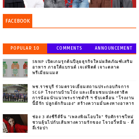
FACEBOOK
POPULAR 10
COMMENTS
ANNOUNCEMENT
SNNP เปิดเกมรุกต้นปีลุยธุรกิจใหม่ผลิตภัณฑ์เสริม
อาหาร ภายใต้แบรนด์ เจเล่ฟิตต์ เจาะตลาด
พรีเมียมแมส
พช.ราชบุรี ร่วมตรวจเยี่ยมสถานประกอบกิจการ
SCGP โรงงานบ้านโป่ง และเยี่ยมชมแปลงสาธิต
การน้อมนำแนวพระราชดำริ ฯ ขับเคลื่อน “โรงงาน
นี้มีรัก ปลูกผักกินเอง” สร้างความมั่นคงทางอาหาร
ช่อง 3 ส่งซีรีส์จีน "เพลงพิณโอบใจ" รับศักราชใหม่
ชวนลุ้นไปกับเส้นทางความรักของ โจวอวี๋หมิน - ตี๋
ลี่เร่อปา