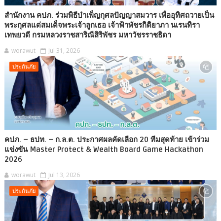
สำนักงาน คปภ. ร่วมพิธีบำเพ็ญกุศลปัญญาสมวาร เพื่ออุทิศถวายเป็น
พระกุศลแด่สมเด็จพระเจ้าลูกเธอ เจ้าฟ้าพัชรกิติยาภา นเรนทิรา
เทพยวดี กรมหลวงราชสาริณีสิริพัชร มหาวัชรราชธิดา
worawut
Jul 31, 2026
ประกันภัย
คปภ. – ธปท. – ก.ล.ต. ประกาศผลคัดเลือก 20 ทีมสุดท้าย เข้าร่วม
แข่งขัน Master Protect & Wealth Board Game Hackathon
2026
worawut
Jul 13, 2026
ประกันภัย