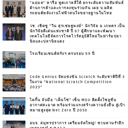
“นฤมล” หารือ ทูตเกาหลีใต้ ยกระดับความสัมพันธ์
ด้านการค้าและการลงทุนร่วมกัน เผย บ.ผลิต
รถยนต์พลังงานไฟฟ้าสนใจขยายฐานในไทย
วช. เชิดชู “วิน สุรเชษฐพงษ์” นักวิจัย ม.เกษตร เป็น
นักวิจัยดีเด่นแห่งชาติ ปี 67 ผู้ศึกษาและพัฒนา
เทคโนโลยีจัดการโรคไวรัสอุบัติใหม่ในฟาร์มปลา
นิลและปลานิลแดง
โรงเรียนเซนต์ฟรังฯ ครบรอบ 99 ปี
Code Genius จัดแข่งขัน Scratch ระดับชาติปีที่ 3
ในงาน “National Scratch Competition
2023”
ไดกิ้น จับมือ “เด็นโซ่” เซ็น MOU ติดตั้งโซลูชั่น
อากาศสะอาด พร้อมร่วมแรงสร้างความยั่งยืน สู่เป้า
หมายสูงสุด Net Zero ปี 2050
อบจ. สมุทรปราการ เตรียมจัดใหญ่! ชวนหวนรำลึก