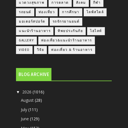
แวดวงสุขภาพ
การตลาด
สังคม
กีฬา
รถยนต์
ท่องเที่ยว
การศึกษา
ไลฟ์สไตล์
มอเตอร์สปอร์ต
รถจักรยานยนต์
แนะนำร้านอาหาร
ทิพยประกันภัย
ไฮไลท์
GALLERY
ท่องเที่ยว&แนะนำร้านอาหาร
VIDEO
วิจัย
ท่องเที่ยว & ร้านอาหาร
BLOG ARCHIVE
2026
(1016)
▼
August
(28)
July
(111)
June
(129)