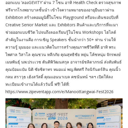
ออกแบบ ‘ลองGEVITY’ ผ่าน 7 โซน อาทิ Health Check ตรวจสุขภาพ
ฟรีจากโรงพยาบาลชั้นนำ เข้าใจความหมายของอายุยืนยาวผ่าน
Exhibition สร้างคอมมูนิตี้ในโซน Playground หรือจะเดินชอปปิงที่
Creative Senior Market และ Exhibitors สินค้าและบริการที่จะมา
ช่วยออกแบบชีวิต ไปจนถึงลองเรียนรู้ในโซน Workshops ไฮไลต์
สำคัญในงานคือ การเชิญ Speakers ชั้นนำกว่า 50+ ท่าน ร่วมให้
ความรู้ มุมมอง และแนวคิดในการสร้างคุณภาพชีวิตที่ดี อาทิ พระ
ไพศาล วิสาโล คุณชวน หลีกภัย คุณสุทธิชัย หยุ่น โค้ชหนุ่ม จักรพงษ์
เมษพันธุ์ นพ.ประเวช ตันติพิวัฒนสกุล อาจารย์ชลิดาภรณ์ ส่งสัมพันธ์
คุณป๋อมแป๋ม นิติ ชัยชิตาทร หมอแม่ พญ.พิศศรี กิจนิรันดร์สิน คุณนิ้ว
กลม สราวุธ เฮ้งสวัสดิ์ คุณแอนนาเบล คชนันทน์ ฯลฯ เปิดให้ลง
ทะเบียนเข้างานได้แล้ววันนี้ ฟรี! ได้ที่:
https://www.zipeventapp.com/e/Manoottangwai-Fest2026