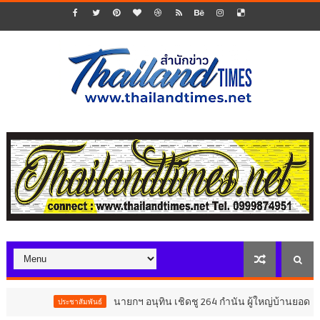
นายกฯ อนุทิน เชิดชู 264 กำนัน ผู้ใหญ่บ้านยอดเยี่ยม ม
ประชาสัมพันธ์