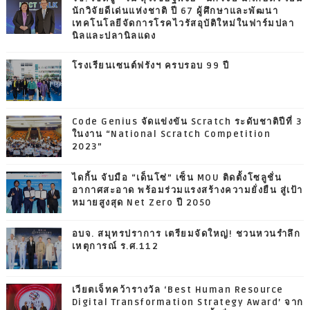
นักวิจัยดีเด่นแห่งชาติ ปี 67 ผู้ศึกษาและพัฒนา
เทคโนโลยีจัดการโรคไวรัสอุบัติใหม่ในฟาร์มปลา
นิลและปลานิลแดง
โรงเรียนเซนต์ฟรังฯ ครบรอบ 99 ปี
Code Genius จัดแข่งขัน Scratch ระดับชาติปีที่ 3
ในงาน “National Scratch Competition
2023”
ไดกิ้น จับมือ “เด็นโซ่” เซ็น MOU ติดตั้งโซลูชั่น
อากาศสะอาด พร้อมร่วมแรงสร้างความยั่งยืน สู่เป้า
หมายสูงสุด Net Zero ปี 2050
อบจ. สมุทรปราการ เตรียมจัดใหญ่! ชวนหวนรำลึก
เหตุการณ์ ร.ศ.112
เวียตเจ็ทคว้ารางวัล ‘Best Human Resource
Digital Transformation Strategy Award’ จาก