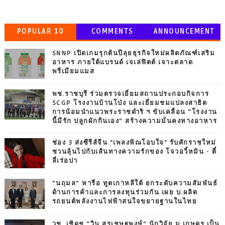
POPULAR 10
COMMENTS
ANNOUNCEMENT
SNNP เปิดเกมรุกต้นปีลุยธุรกิจใหม่ผลิตภัณฑ์เสริม
อาหาร ภายใต้แบรนด์ เจเล่ฟิตต์ เจาะตลาด
พรีเมียมแมส
พช.ราชบุรี ร่วมตรวจเยี่ยมสถานประกอบกิจการ
SCGP โรงงานบ้านโป่ง และเยี่ยมชมแปลงสาธิต
การน้อมนำแนวพระราชดำริ ฯ ขับเคลื่อน “โรงงาน
นี้มีรัก ปลูกผักกินเอง” สร้างความมั่นคงทางอาหาร
ช่อง 3 ส่งซีรีส์จีน "เพลงพิณโอบใจ" รับศักราชใหม่
ชวนลุ้นไปกับเส้นทางความรักของ โจวอวี๋หมิน - ตี๋
ลี่เร่อปา
“นฤมล” หารือ ทูตเกาหลีใต้ ยกระดับความสัมพันธ์
ด้านการค้าและการลงทุนร่วมกัน เผย บ.ผลิต
รถยนต์พลังงานไฟฟ้าสนใจขยายฐานในไทย
วช. เชิดชู “วิน สุรเชษฐพงษ์” นักวิจัย ม.เกษตร เป็น