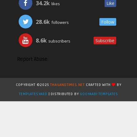
34.2k
Like
likes
28.6k
Follow
followers
8.6k
Subscribe
subscribers
Report Abuse
COPYRIGHT ©2025
THAILANDTIMES.NET
CRAFTED WITH
BY
TEMPLATESYARD
| DISTRIBUTED BY
GOOYAABI TEMPLATES