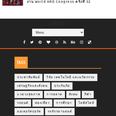
งาน World HRD Congress ครั้งที่ 32
Pages
TAGS
ประชาสัมพันธ์
วิจัย เทคโนโลยี และนวัตกรรม
เศรษฐกิจและสังคม
ประกันภัย
แวดวงสุขภาพ
การตลาด
สังคม
กีฬา
รถยนต์
ท่องเที่ยว
การศึกษา
ไลฟ์สไตล์
มอเตอร์สปอร์ต
รถจักรยานยนต์