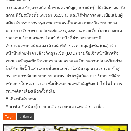
กางแผนแก้ปัญหารถติด-น้ำท่วมด้วยปัญญาประดิษฐ์ ได้เดินทางมาถึง
สถานที่รับสมัครตั้งแต่เวลา 05.59 น. และได้ทำการลงทะเบียนเป็นผู้
สมัครผู้ว่าราชการกรุงเทพมหานครเป็นคนแรกของวัน ท่ามกลาง
มาตรการรักษาความปลอดภัยและดูแลความสงบเรียบร้อยอย่างเข้ม
งวดรอบบริเวณอาคาร โดยมีเจ้าหน้าที่ตำรวจจากสถานี
ตำรวจนครบาลดินแดง เจ้าหน้าที่ตำรวจควบคุมฝูงชน (คฝ.) เจ้า
หน้าที่หน่วยทำลายล้างวัตถุระเบิด (EOD) ร่วมกับเจ้าหน้าที่เทศกิจ
คอยประจำจุดเพื่ออำนวยความสะดวกและรักษาความปลอดภัยอย่าง
ใกล้ชิด ทั้งนี้ ในส่วนของขั้นตอนต่อไป ผู้สมัครทุกท่านจะร่วมเข้าสู่
กระบวนการจับสลากหมายเลขประจำตัวผู้สมัคร ณ บริเวณเวทีด้าน
หน้าภายในห้องบางกอก ซึ่งเป็นหมายเลขสำคัญที่จะนำไปใช้ในการ
รณรงค์หาเสียงเลือกตั้งต่อไป
​# เลือกตั้งผู้ว่ากทม
# ดรซัน # สมัครผู้ว่ากทม # กรุงเทพมหานคร # การเมือง
Tags
# สังคม