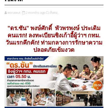
worawut
2 months ago
สังคม,
"ดร.ซัน" พงษ์ศักดิ์ พัวพรพงษ์ ประเดิม
คนแรก! ลงทะเบียนชิงเก้าอี้ผู้ว่าฯ กทม.
วันแรกคึกคัก! ท่ามกลางการรักษาความ
ปลอดภัยเข้มงวด