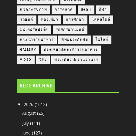
แวดวงสุขภาพ
การตลาด
สังคม
กีฬา
รถยนต์
ท่องเที่ยว
การศึกษา
ไลฟ์สไตล์
มอเตอร์สปอร์ต
รถจักรยานยนต์
แนะนำร้านอาหาร
ทิพยประกันภัย
ไฮไลท์
GALLERY
ท่องเที่ยว&แนะนำร้านอาหาร
VIDEO
วิจัย
ท่องเที่ยว & ร้านอาหาร
BLOG ARCHIVE
2026
(1012)
▼
August
(26)
July
(111)
June
(127)