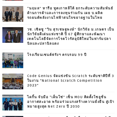
“นฤมล” หารือ ทูตเกาหลีใต้ ยกระดับความสัมพันธ์
ด้านการค้าและการลงทุนร่วมกัน เผย บ.ผลิต
รถยนต์พลังงานไฟฟ้าสนใจขยายฐานในไทย
วช. เชิดชู “วิน สุรเชษฐพงษ์” นักวิจัย ม.เกษตร เป็น
นักวิจัยดีเด่นแห่งชาติ ปี 67 ผู้ศึกษาและพัฒนา
เทคโนโลยีจัดการโรคไวรัสอุบัติใหม่ในฟาร์มปลา
นิลและปลานิลแดง
โรงเรียนเซนต์ฟรังฯ ครบรอบ 99 ปี
Code Genius จัดแข่งขัน Scratch ระดับชาติปีที่ 3
ในงาน “National Scratch Competition
2023”
ไดกิ้น จับมือ “เด็นโซ่” เซ็น MOU ติดตั้งโซลูชั่น
อากาศสะอาด พร้อมร่วมแรงสร้างความยั่งยืน สู่เป้า
หมายสูงสุด Net Zero ปี 2050