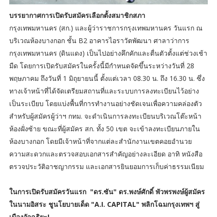
​บรรยากาศการเปิดรับสมัครเลือกตั้งสมาชิกสภา
กรุงเทพมหานคร (สก.) และผู้ว่าราชการกรุงเทพมหานคร วันแรก ณ
บริเวณห้องบางกอก ชั้น B2 อาคารไอราวัตพัฒนา ศาลาว่าการ
กรุงเทพมหานคร (ดินแดง) เป็นไปอย่างคึกคักและตื่นตัวตั้งแต่ช่วงเช้า
มืด โดยการเปิดรับสมัครในครั้งนี้มีกำหนดจัดขึ้นระหว่างวันที่ 28
พฤษภาคม ถึงวันที่ 1 มิถุยายนนี้ ตั้งแต่เวลา 08.30 น. ถึง 16.30 น. ซึ่ง
ทางเจ้าหน้าที่ได้จัดเตรียมสถานที่และระบบการลงทะเบียนไว้อย่าง
เป็นระเบียบ โดยแบ่งพื้นที่การทำงานอย่างชัดเจนเพื่อความคล่องตัว
สำหรับผู้สมัครผู้ว่าฯ กทม. จะดำเนินการลงทะเบียนบริเวณโต๊ะหน้า
ห้องฝั่งซ้าย ขณะที่ผู้สมัคร สก. ทั้ง 50 เขต จะเข้าลงทะเบียนภายใน
ห้องบางกอก โดยมีเจ้าหน้าที่จากแต่ละสำนักงานเขตคอยอำนวย
ความสะดวกและตรวจสอบเอกสารสำคัญอย่างละเอียด อาทิ หนังสือ
ตรวจประวัติอาชญากรรม และเอกสารยินยอมการเก็บค่าธรรมเนียม
​ในการเปิดรับสมัครวันแรก "ดร.ซัน" ดร.พงษ์ศักดิ์ พัวพรพงษ์ผู้สมัคร
ในนามอิสระ ชูนโยบายเด็ด "A.I. CAPITAL" พลิกโฉมกรุงเทพฯ สู่
เมืองอัจฉริยะ!