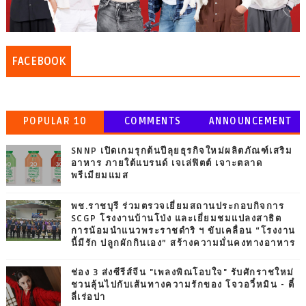
FACEBOOK
POPULAR 10
COMMENTS
ANNOUNCEMENT
SNNP เปิดเกมรุกต้นปีลุยธุรกิจใหม่ผลิตภัณฑ์เสริม
อาหาร ภายใต้แบรนด์ เจเล่ฟิตต์ เจาะตลาด
พรีเมียมแมส
พช.ราชบุรี ร่วมตรวจเยี่ยมสถานประกอบกิจการ
SCGP โรงงานบ้านโป่ง และเยี่ยมชมแปลงสาธิต
การน้อมนำแนวพระราชดำริ ฯ ขับเคลื่อน “โรงงาน
นี้มีรัก ปลูกผักกินเอง” สร้างความมั่นคงทางอาหาร
ช่อง 3 ส่งซีรีส์จีน "เพลงพิณโอบใจ" รับศักราชใหม่
ชวนลุ้นไปกับเส้นทางความรักของ โจวอวี๋หมิน - ตี๋
ลี่เร่อปา