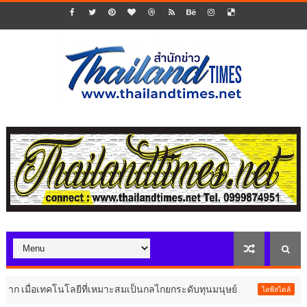
่อเทคโนโลยีที่เหมาะสมเป็นกลไกยกระดับทุนมนุษย์
"ล่าม" ภ
ไลฟ์สไตล์