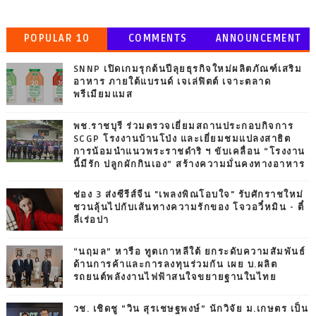
POPULAR 10
COMMENTS
ANNOUNCEMENT
SNNP เปิดเกมรุกต้นปีลุยธุรกิจใหม่ผลิตภัณฑ์เสริม
อาหาร ภายใต้แบรนด์ เจเล่ฟิตต์ เจาะตลาด
พรีเมียมแมส
พช.ราชบุรี ร่วมตรวจเยี่ยมสถานประกอบกิจการ
SCGP โรงงานบ้านโป่ง และเยี่ยมชมแปลงสาธิต
การน้อมนำแนวพระราชดำริ ฯ ขับเคลื่อน “โรงงาน
นี้มีรัก ปลูกผักกินเอง” สร้างความมั่นคงทางอาหาร
ช่อง 3 ส่งซีรีส์จีน "เพลงพิณโอบใจ" รับศักราชใหม่
ชวนลุ้นไปกับเส้นทางความรักของ โจวอวี๋หมิน - ตี๋
ลี่เร่อปา
“นฤมล” หารือ ทูตเกาหลีใต้ ยกระดับความสัมพันธ์
ด้านการค้าและการลงทุนร่วมกัน เผย บ.ผลิต
รถยนต์พลังงานไฟฟ้าสนใจขยายฐานในไทย
วช. เชิดชู “วิน สุรเชษฐพงษ์” นักวิจัย ม.เกษตร เป็น