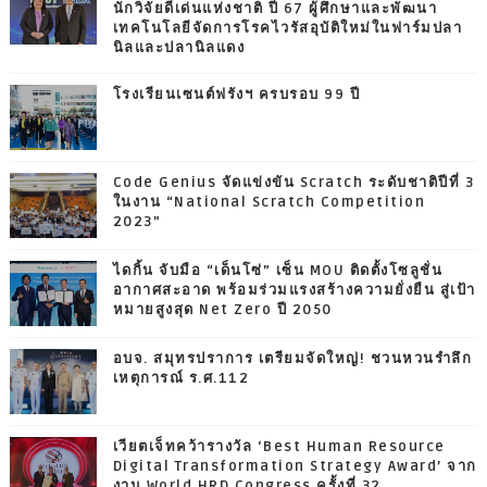
นักวิจัยดีเด่นแห่งชาติ ปี 67 ผู้ศึกษาและพัฒนา
เทคโนโลยีจัดการโรคไวรัสอุบัติใหม่ในฟาร์มปลา
นิลและปลานิลแดง
โรงเรียนเซนต์ฟรังฯ ครบรอบ 99 ปี
Code Genius จัดแข่งขัน Scratch ระดับชาติปีที่ 3
ในงาน “National Scratch Competition
2023”
ไดกิ้น จับมือ “เด็นโซ่” เซ็น MOU ติดตั้งโซลูชั่น
อากาศสะอาด พร้อมร่วมแรงสร้างความยั่งยืน สู่เป้า
หมายสูงสุด Net Zero ปี 2050
อบจ. สมุทรปราการ เตรียมจัดใหญ่! ชวนหวนรำลึก
เหตุการณ์ ร.ศ.112
เวียตเจ็ทคว้ารางวัล ‘Best Human Resource
Digital Transformation Strategy Award’ จาก
งาน World HRD Congress ครั้งที่ 32