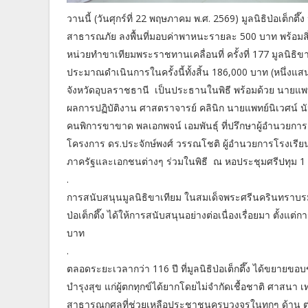
วานนี้ (วันศุกร์ที่ 22 พฤษภาคม พ.ศ. 2569) มูลนิธิป่อเต็
สาธารณภัย ลงพื้นที่มอบค่าพาหนะรายละ 500 บาท พร้อมสิ่ง
หน่วยทำขาเทียมพระราชทานเคลื่อนที่ ครั้งที่ 177 มูลน
ประมาณดำเนินการในครั้งนี้ทั้งสิ้น 186,000 บาท (หนึ่งแ
จังหวัดอุบลราชธานี เป็นประธานในพิธี พร้อมด้วย นายแพ
ผลการปฏิบัติงาน ศาสตราจารย์ คลินิก นายแพทย์นิเวศน์ 
คนพิการขาขาด พลเอกพจน์ เอมพันธุ์ ที่ปรึกษาผู้อำนวยกา
โครงการ ดร.ประจักษ์พงศ์ วรรณโชติ ผู้อำนวยการโรงเรี
ภาครัฐและเอกชนต่างๆ ร่วมในพิธี ณ หอประชุมศรีปทุม 1 
.
การสนับสนุนมูลนิธิขาเทียม ในสมเด็จพระศรีนครินทราบร
ป่อเต็กตึ๊ง ได้ให้การสนับสนุนอย่างต่อเนื่องเรื่อยมา ตั้งแต่
บาท
.
ตลอดระยะเวลากว่า 116 ปี ที่มูลนิธิป่อเต็กตึ๊ง ได้ขยายข
บำรุงสุข แก่ผู้ตกทุกข์ได้ยากโดยไม่จำกัดเชื้อชาติ ศาสนา เ
สาธารณกุศลที่ช่วยเหลือประชาชนครบวงจรในทุกๆ ด้าน ต่อไป ด