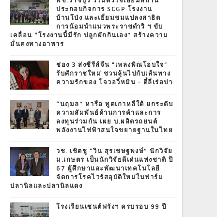
พช.ราชบุรี ร่วมตรวจเยี่ยมสถาน
ประกอบกิจการ SCGP โรงงาน
บ้านโป่ง และเยี่ยมชมแปลงสาธิต
การน้อมนำแนวพระราชดำริ ฯ ขับ
เคลื่อน “โรงงานนี้มีรัก ปลูกผักกินเอง” สร้างความ
มั่นคงทางอาหาร
ช่อง 3 ส่งซีรีส์จีน "เพลงพิณโอบใจ"
รับศักราชใหม่ ชวนลุ้นไปกับเส้นทาง
ความรักของ โจวอวี๋หมิน - ตี๋ลี่เร่อปา
“นฤมล” หารือ ทูตเกาหลีใต้ ยกระดับ
ความสัมพันธ์ด้านการค้าและการ
ลงทุนร่วมกัน เผย บ.ผลิตรถยนต์
พลังงานไฟฟ้าสนใจขยายฐานในไทย
วช. เชิดชู “วิน สุรเชษฐพงษ์” นักวิจัย
ม.เกษตร เป็นนักวิจัยดีเด่นแห่งชาติ ปี
67 ผู้ศึกษาและพัฒนาเทคโนโลยี
จัดการโรคไวรัสอุบัติใหม่ในฟาร์ม
ปลานิลและปลานิลแดง
โรงเรียนเซนต์ฟรังฯ ครบรอบ 99 ปี