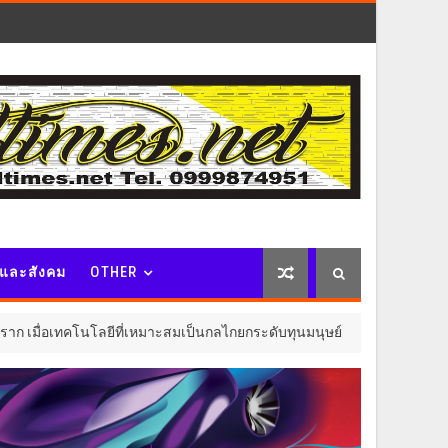
จและสังคม
OTHER
ี่เหมาะสมเป็นกลไกยกระดับทุนมนุษย์
"ล่าม" ภาพยนต
ไลฟ์สไตล์