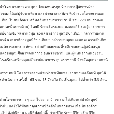
กตึ๊ง นำโดย นางสาวดวงชุตา ติยะพจนพรกุล รักษาการผู้จัดการฝ่าย
ของ ให้แก่ผู้รับขาเทียม และช่างอาสาสมัคร ที่เข้าร่วมโครงการออก
ิธิขาเทียม ในสมเด็จพระศรีนครินทราบรมราชชนนี รวม 220 คน รวมงบ
สนแปดหมื่นบาทถ้วน) โดยมี ร้อยตรีสรมงคล มงคละสิริ รองผู้ว่าราชการ
ทย์ชาญชัย พจมานวิพุธ รองเลขาธิการมูลนิธิขาเทียมฯ กล่าวรายงาน
นันทจิต เลขาธิการมูลนิธิขาเทียมฯ กล่าวขอบคุณและแสดงความยินดีกับ
รองค์การสงเคราะห์ทหารผ่านศึกมอบของที่ระลึกขอบคุณผู้สนับสนุน
ยนเตรียมอุดมศึกษาพัฒนาการ อุบลราชธานี และผู้แทนจากหน่วยงาน
โรงเรียนเตรียมอุดมศึกษาพัฒนาการ อุบลราชธานี จังหวัดอุบลราชธานี
มราชชนนี โครงการออกหน่วยทำขาเทียมพระราชทานเคลื่อนที่ มูลนิธิ
การดำเนินการครั้งที่ 165 รวม 13 จังหวัด คิดเป็นมูลค่าไม่ต่ำกว่า 5.3 ล้าน
อบข่ายโครงการต่าง ๆ ออกไปอย่างกว้างขวาง ไม่เพียงแต่บำบัดทุกข์
ท่านั้น แต่ยังได้พัฒนาคุณภาพชีวิตอีกในหลายทาง เพื่อเป็นองค์กร
ังปณิธาน มูลนิธิป่อเต็กตึ๊ง ช่วยชีวิต รักษาชีวิต สร้างชีวิต