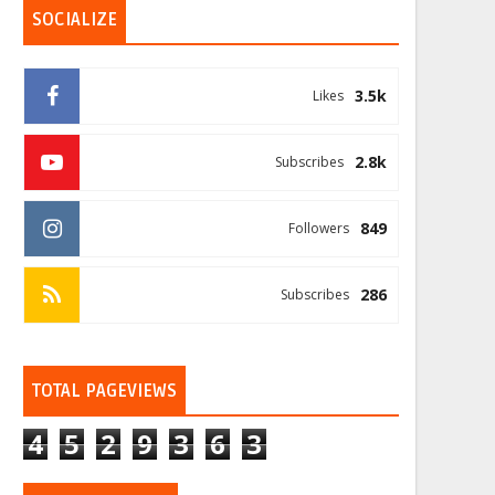
SOCIALIZE
3.5k
Likes
2.8k
Subscribes
849
Followers
286
Subscribes
TOTAL PAGEVIEWS
4
5
2
9
3
6
3