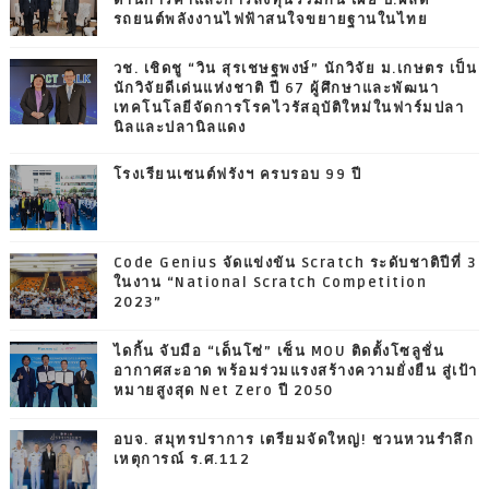
ด้านการค้าและการลงทุนร่วมกัน เผย บ.ผลิต
รถยนต์พลังงานไฟฟ้าสนใจขยายฐานในไทย
วช. เชิดชู “วิน สุรเชษฐพงษ์” นักวิจัย ม.เกษตร เป็น
นักวิจัยดีเด่นแห่งชาติ ปี 67 ผู้ศึกษาและพัฒนา
เทคโนโลยีจัดการโรคไวรัสอุบัติใหม่ในฟาร์มปลา
นิลและปลานิลแดง
โรงเรียนเซนต์ฟรังฯ ครบรอบ 99 ปี
Code Genius จัดแข่งขัน Scratch ระดับชาติปีที่ 3
ในงาน “National Scratch Competition
2023”
ไดกิ้น จับมือ “เด็นโซ่” เซ็น MOU ติดตั้งโซลูชั่น
อากาศสะอาด พร้อมร่วมแรงสร้างความยั่งยืน สู่เป้า
หมายสูงสุด Net Zero ปี 2050
อบจ. สมุทรปราการ เตรียมจัดใหญ่! ชวนหวนรำลึก
เหตุการณ์ ร.ศ.112