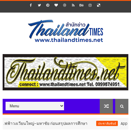
ียนใหญ่–มหาชัย ก่อนสรุปผลการศึกษา
AppTech”​ ยกกำลัง
ประชาสัมพันธ์