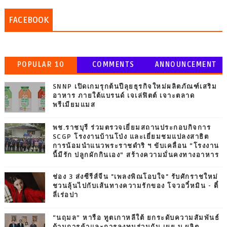
FACEBOOK
POPULAR 10
COMMENTS
ANNOUNCEMENT
SNNP เปิดเกมรุกต้นปีลุยธุรกิจใหม่ผลิตภัณฑ์เสริม
อาหาร ภายใต้แบรนด์ เจเล่ฟิตต์ เจาะตลาด
พรีเมียมแมส
พช.ราชบุรี ร่วมตรวจเยี่ยมสถานประกอบกิจการ
SCGP โรงงานบ้านโป่ง และเยี่ยมชมแปลงสาธิต
การน้อมนำแนวพระราชดำริ ฯ ขับเคลื่อน “โรงงาน
นี้มีรัก ปลูกผักกินเอง” สร้างความมั่นคงทางอาหาร
ช่อง 3 ส่งซีรีส์จีน "เพลงพิณโอบใจ" รับศักราชใหม่
ชวนลุ้นไปกับเส้นทางความรักของ โจวอวี๋หมิน - ตี๋
ลี่เร่อปา
“นฤมล” หารือ ทูตเกาหลีใต้ ยกระดับความสัมพันธ์