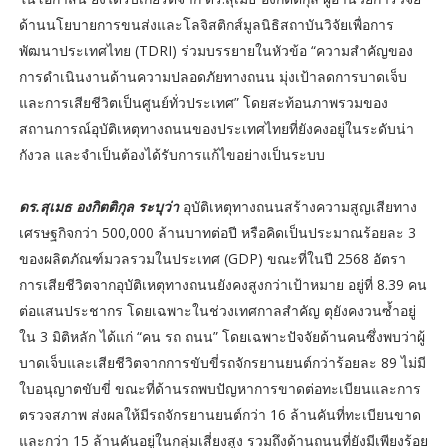
ด้านนโยบายการขนส่งและโลจิสติกส์มูลนิธิสถาบันวิจัยเพื่อการ
พัฒนาประเทศไทย (TDRI) ร่วมบรรยายในหัวข้อ “ความสำคัญของ
การดำเนินงานด้านความปลอดภัยทางถนน มุ่งเป้าลดการบาดเจ็บ
และการเสียชีวิตเป็นศูนย์ทั่วประเทศ” โดยสะท้อนภาพรวมของ
สถานการณ์อุบัติเหตุทางถนนของประเทศไทยที่ยังคงอยู่ในระดับน่า
กังวล และจำเป็นต้องได้รับการแก้ไขอย่างเป็นระบบ
ดร.สุเมธ องกิตติกุล ระบุว่า
อุบัติเหตุทางถนนสร้างความสูญเสียทาง
เศรษฐกิจกว่า 500,000 ล้านบาทต่อปี หรือคิดเป็นประมาณร้อยละ 3
ของผลิตภัณฑ์มวลรวมในประเทศ (GDP) ขณะที่ในปี 2568 อัตรา
การเสียชีวิตจากอุบัติเหตุทางถนนยังคงสูงกว่าเป้าหมาย อยู่ที่ 8.39 คน
ต่อแสนประชากร โดยเฉพาะในช่วงเทศกาลสำคัญ ตุยังคงวนซ้ำอยู่
ใน 3 มิติหลัก ได้แก่ “คน รถ ถนน” โดยเฉพาะปัจจัยด้านคนซึ่งพบว่าผู้
บาดเจ็บและเสียชีวิตจากการขับขี่รถจักรยานยนต์กว่าร้อยละ 89 ไม่มี
ใบอนุญาตขับขี่ ขณะที่ด้านรถพบปัญหาการขาดต่อทะเบียนและการ
ตรวจสภาพ ส่งผลให้มีรถจักรยานยนต์กว่า 16 ล้านคันที่ทะเบียนขาด
และกว่า 15 ล้านคันอยู่ในกลุ่มเสี่ยงสูง รวมถึงด้านถนนที่ยังมีเพียงร้อย