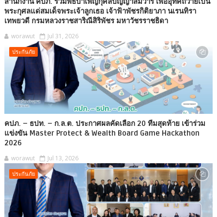
สำนักงาน คปภ. ร่วมพิธีบำเพ็ญกุศลปัญญาสมวาร เพื่ออุทิศถวายเป็น
พระกุศลแด่สมเด็จพระเจ้าลูกเธอ เจ้าฟ้าพัชรกิติยาภา นเรนทิรา
เทพยวดี กรมหลวงราชสาริณีสิริพัชร มหาวัชรราชธิดา
worawut
Jul 31, 2026
ประกันภัย
คปภ. – ธปท. – ก.ล.ต. ประกาศผลคัดเลือก 20 ทีมสุดท้าย เข้าร่วม
แข่งขัน Master Protect & Wealth Board Game Hackathon
2026
worawut
Jul 13, 2026
ประกันภัย