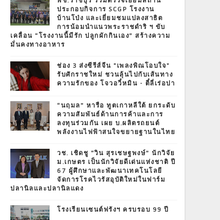
พช.ราชบุรี ร่วมตรวจเยี่ยมสถาน
ประกอบกิจการ SCGP โรงงาน
บ้านโป่ง และเยี่ยมชมแปลงสาธิต
การน้อมนำแนวพระราชดำริ ฯ ขับ
เคลื่อน “โรงงานนี้มีรัก ปลูกผักกินเอง” สร้างความ
มั่นคงทางอาหาร
ช่อง 3 ส่งซีรีส์จีน "เพลงพิณโอบใจ"
รับศักราชใหม่ ชวนลุ้นไปกับเส้นทาง
ความรักของ โจวอวี๋หมิน - ตี๋ลี่เร่อปา
“นฤมล” หารือ ทูตเกาหลีใต้ ยกระดับ
ความสัมพันธ์ด้านการค้าและการ
ลงทุนร่วมกัน เผย บ.ผลิตรถยนต์
พลังงานไฟฟ้าสนใจขยายฐานในไทย
วช. เชิดชู “วิน สุรเชษฐพงษ์” นักวิจัย
ม.เกษตร เป็นนักวิจัยดีเด่นแห่งชาติ ปี
67 ผู้ศึกษาและพัฒนาเทคโนโลยี
จัดการโรคไวรัสอุบัติใหม่ในฟาร์ม
ปลานิลและปลานิลแดง
โรงเรียนเซนต์ฟรังฯ ครบรอบ 99 ปี