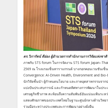
ดร.วิภารัตน์ ดีอ่อง ผู้อำนวยการสํานักงานการวิจัยแห่งชาติ
ภาพกับ STS forum ในการจัดงาน STS forum Japan–Thail
2569 ณ โรงแรมเซ็นทาราแกรนด์ บางกอกคอนเวนชันเซ็นเตอ
Convergence: AI-Driven Health, Environment and Bio-Ec
นักวิจัยชั้นนำ ผู้กำหนดนโยบาย และภาคอุตสาหกรรมจากประ
แบ่งปันประสบการณ์ และกำหนดทิศทางการพัฒนาในประเด็
เศรษฐกิจชีวภาพ สะท้อนถึงความสัมพันธ์อันแน่นแฟ้นระหว
แสดงศักยภาพของประเทศไทยในฐานะศูนย์กลางด้านวิทยาศา
ร่วมมือระหว่างประเทศและการพัฒนาอย่างยั่งยืน