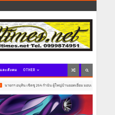
จและสังคม
OTHER
เชิดชู 264 กำนัน ผู้ใหญ่บ้านยอดเยี่ยม มอบแหนบทองคำ “รางวัลเกียรติยศแห