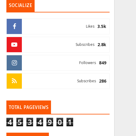
SOCIALIZE
3.5k
Likes
2.8k
Subscribes
849
Followers
286
Subscribes
TOTAL PAGEVIEWS
4
5
3
4
9
0
1