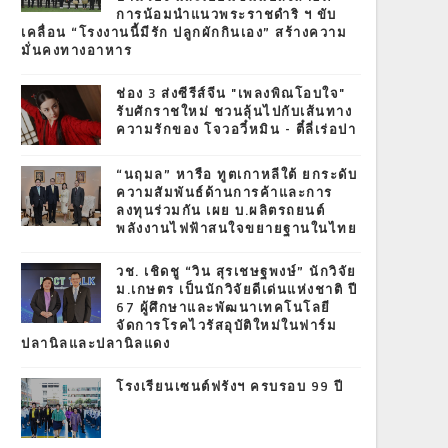
การน้อมนำแนวพระราชดำริ ฯ ขับ
เคลื่อน “โรงงานนี้มีรัก ปลูกผักกินเอง” สร้างความ
มั่นคงทางอาหาร
ช่อง 3 ส่งซีรีส์จีน "เพลงพิณโอบใจ"
รับศักราชใหม่ ชวนลุ้นไปกับเส้นทาง
ความรักของ โจวอวี๋หมิน - ตี๋ลี่เร่อปา
“นฤมล” หารือ ทูตเกาหลีใต้ ยกระดับ
ความสัมพันธ์ด้านการค้าและการ
ลงทุนร่วมกัน เผย บ.ผลิตรถยนต์
พลังงานไฟฟ้าสนใจขยายฐานในไทย
วช. เชิดชู “วิน สุรเชษฐพงษ์” นักวิจัย
ม.เกษตร เป็นนักวิจัยดีเด่นแห่งชาติ ปี
67 ผู้ศึกษาและพัฒนาเทคโนโลยี
จัดการโรคไวรัสอุบัติใหม่ในฟาร์ม
ปลานิลและปลานิลแดง
โรงเรียนเซนต์ฟรังฯ ครบรอบ 99 ปี