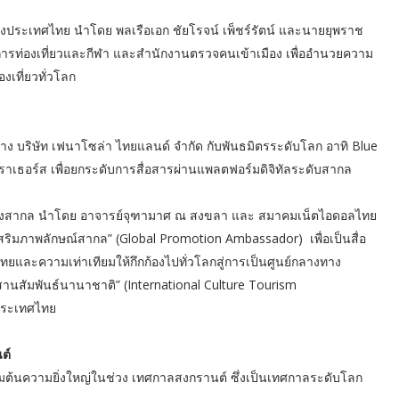
ห่งประเทศไทย นำโดย พลเรือเอก ชัยโรจน์ เพ็ชร์รัตน์ และนายยุพราช
การท่องเที่ยวและกีฬา และสำนักงานตรวจคนเข้าเมือง เพื่ออำนวยความ
งเที่ยวทั่วโลก
 บริษัท เฟนาโซล่า ไทยแลนด์ จำกัด กับพันธมิตรระดับโลก อาทิ Blue
ราเธอร์ส เพื่อยกระดับการสื่อสารผ่านแพลตฟอร์มดิจิทัลระดับสากล
บันเทิงสากล นำโดย อาจารย์จุฑามาศ ณ สงขลา และ สมาคมเน็ตไอดอลไทย
งเสริมภาพลักษณ์สากล” (Global Promotion Ambassador) เพื่อเป็นสื่อ
ะความเท่าเทียมให้กึกก้องไปทั่วโลกสู่การเป็นศูนย์กลางทาง
านสัมพันธ์นานาชาติ” (International Culture Tourism
ประเทศไทย
ต์
มต้นความยิ่งใหญ่ในช่วง เทศกาลสงกรานต์ ซึ่งเป็นเทศกาลระดับโลก