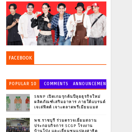
FACEBOOK
POPULAR 10
COMMENTS
ANNOUNCEMEN
T
SNNP เปิดเกมรุกต้นปีลุยธุรกิจใหม่
ผลิตภัณฑ์เสริมอาหาร ภายใต้แบรนด์
เจเล่ฟิตต์ เจาะตลาดพรีเมียมแมส
พช.ราชบุรี ร่วมตรวจเยี่ยมสถาน
ประกอบกิจการ SCGP โรงงาน
บ้านโป่ง และเยี่ยมชมแปลงสาธิต