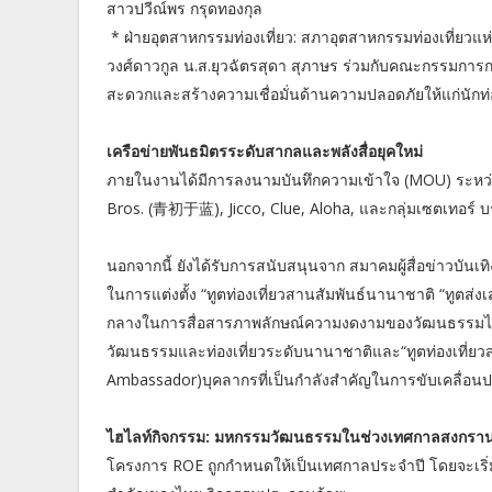
สาวปวีณ์พร กรุดทองกุล
* ฝ่ายอุตสาหกรรมท่องเที่ยว: สภาอุตสาหกรรมท่องเที่ยวแ
วงศ์ดาวกูล น.ส.ยุวฉัตรสุดา สุภาษร ร่วมกับคณะกรรมการ
สะดวกและสร้างความเชื่อมั่นด้านความปลอดภัยให้แก่นักท่อ
เครือข่ายพันธมิตรระดับสากลและพลังสื่อยุคใหม่
ภายในงานได้มีการลงนามบันทึกความเข้าใจ (MOU) ระหว่าง
Bros. (青初于蓝), Jicco, Clue, Aloha, และกลุ่มเซตเทอร์ บ
นอกจากนี้ ยังได้รับการสนับสนุนจาก สมาคมผู้สื่อข่าว
ในการแต่งตั้ง “ทูตท่องเที่ยวสานสัมพันธ์นานาชาติ “ทูตส่
กลางในการสื่อสารภาพลักษณ์ความงดงามของวัฒนธรรมไทยแล
วัฒนธรรมและท่องเที่ยวระดับนานาชาติและ“ทูตท่องเที่ยวส
Ambassador)บุคลากรที่เป็นกำลังสำคัญในการขับเคลื่อน
ไฮไลท์กิจกรรม: มหกรรมวัฒนธรรมในช่วงเทศกาลสงกราน
โครงการ ROE ถูกกำหนดให้เป็นเทศกาลประจำปี โดยจะเริ่