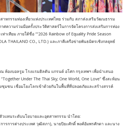
สาหกรรมท่องเที่ยวแห่งประเทศไทย ร่วมกับ สภาส่งเสริมวัฒนธรรม
าศความร่วมมือครั้งประวัติศาสตร์ในการจัดโครงการส่งเสริมการท่อง
ท่าเทียม ภายใต้ชื่อ ““2026 Rainbow of Equality Pride Season
OLA THAILAND CO., LTD.) และภาคีเครือข่ายพันธมิตรเชิงกลยุทธ์
ญ่ ณ ห้องบอลรูม โรงแรมฮิลตัน แกรนด์ อโศก กรุงเทพฯ เพื่อนำเสนอ
ัญ “Together Under The Thai Sky; One World, One Love” ซึ่งสะท้อน
ุมชน เชื่อมโยงโลกเข้าด้วยกันในพื้นที่ที่ปลอดภัยและสร้างสรรค์
จากตัวแทนระดับนโยบายและอุตสาหกรรม นำโดย:
การการต่างประเทศ วุฒิสภา), นายปิยะศักดิ์ พงศ์อัมพรศักดา และนาง