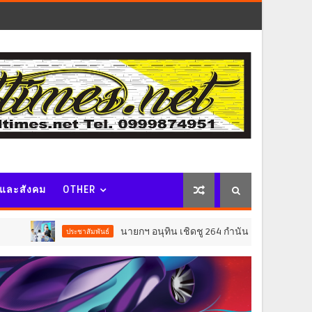
จและสังคม
OTHER
นายกฯ อนุทิน เชิดชู 264 กำนัน ผู้ใหญ่บ้านยอดเยี่ยม มอบแหนบ
ระชาสัมพันธ์