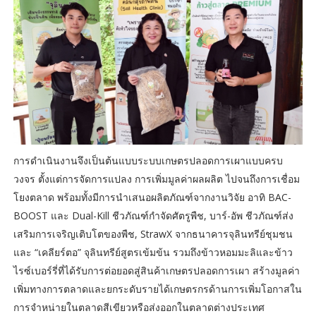
การดำเนินงานจึงเป็นต้นแบบระบบเกษตรปลอดการเผาแบบครบ
วงจร ตั้งแต่การจัดการแปลง การเพิ่มมูลค่าผลผลิต ไปจนถึงการเชื่อม
โยงตลาด พร้อมทั้งมีการนำเสนอผลิตภัณฑ์จากงานวิจัย อาทิ BAC-
BOOST และ Dual-Kill ชีวภัณฑ์กำจัดศัตรูพืช, บาร์-อัพ ชีวภัณฑ์ส่ง
เสริมการเจริญเติบโตของพืช, StrawX จากธนาคารจุลินทรีย์ชุมชน
และ “เคลียร์ตอ” จุลินทรีย์สูตรเข้มข้น รวมถึงข้าวหอมมะลิและข้าว
ไรซ์เบอร์รี่ที่ได้รับการต่อยอดสู่สินค้าเกษตรปลอดการเผา สร้างมูลค่า
เพิ่มทางการตลาดและยกระดับรายได้เกษตรกรด้านการเพิ่มโอกาสใน
การจำหน่ายในตลาดสีเขียวหรือส่งออกในตลาดต่างประเทศ