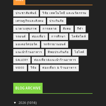
ประชาสัมพันธ์
วิจัย เทคโนโลยี และนวัตกรรม
เศรษฐกิจและสังคม
ประกันภัย
แวดวงสุขภาพ
การตลาด
สังคม
กีฬา
รถยนต์
ท่องเที่ยว
การศึกษา
ไลฟ์สไตล์
มอเตอร์สปอร์ต
รถจักรยานยนต์
แนะนำร้านอาหาร
ทิพยประกันภัย
ไฮไลท์
GALLERY
ท่องเที่ยว&แนะนำร้านอาหาร
VIDEO
วิจัย
ท่องเที่ยว & ร้านอาหาร
BLOG ARCHIVE
2026
(1016)
▼