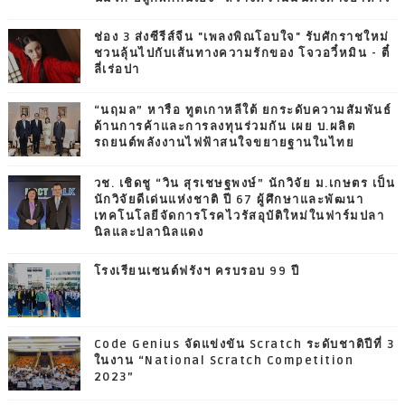
ช่อง 3 ส่งซีรีส์จีน "เพลงพิณโอบใจ" รับศักราชใหม่
ชวนลุ้นไปกับเส้นทางความรักของ โจวอวี๋หมิน - ตี๋
ลี่เร่อปา
“นฤมล” หารือ ทูตเกาหลีใต้ ยกระดับความสัมพันธ์
ด้านการค้าและการลงทุนร่วมกัน เผย บ.ผลิต
รถยนต์พลังงานไฟฟ้าสนใจขยายฐานในไทย
วช. เชิดชู “วิน สุรเชษฐพงษ์” นักวิจัย ม.เกษตร เป็น
นักวิจัยดีเด่นแห่งชาติ ปี 67 ผู้ศึกษาและพัฒนา
เทคโนโลยีจัดการโรคไวรัสอุบัติใหม่ในฟาร์มปลา
นิลและปลานิลแดง
โรงเรียนเซนต์ฟรังฯ ครบรอบ 99 ปี
Code Genius จัดแข่งขัน Scratch ระดับชาติปีที่ 3
ในงาน “National Scratch Competition
2023”