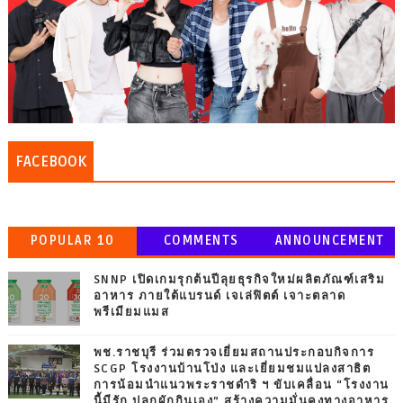
FACEBOOK
POPULAR 10
COMMENTS
ANNOUNCEMENT
SNNP เปิดเกมรุกต้นปีลุยธุรกิจใหม่ผลิตภัณฑ์เสริม
อาหาร ภายใต้แบรนด์ เจเล่ฟิตต์ เจาะตลาด
พรีเมียมแมส
พช.ราชบุรี ร่วมตรวจเยี่ยมสถานประกอบกิจการ
SCGP โรงงานบ้านโป่ง และเยี่ยมชมแปลงสาธิต
การน้อมนำแนวพระราชดำริ ฯ ขับเคลื่อน “โรงงาน
นี้มีรัก ปลูกผักกินเอง” สร้างความมั่นคงทางอาหาร