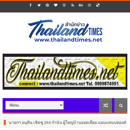
 อนุทิน เชิดชู 264 กำนัน ผู้ใหญ่บ้านยอดเยี่ยม มอบแหนบทองคำ “รางวัลเกี