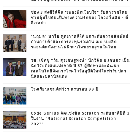
ช่อง 3 ส่งซีรีส์จีน "เพลงพิณโอบใจ" รับศักราชใหม่
ชวนลุ้นไปกับเส้นทางความรักของ โจวอวี๋หมิน - ตี๋
ลี่เร่อปา
“นฤมล” หารือ ทูตเกาหลีใต้ ยกระดับความสัมพันธ์
ด้านการค้าและการลงทุนร่วมกัน เผย บ.ผลิต
รถยนต์พลังงานไฟฟ้าสนใจขยายฐานในไทย
วช. เชิดชู “วิน สุรเชษฐพงษ์” นักวิจัย ม.เกษตร เป็น
นักวิจัยดีเด่นแห่งชาติ ปี 67 ผู้ศึกษาและพัฒนา
เทคโนโลยีจัดการโรคไวรัสอุบัติใหม่ในฟาร์มปลา
นิลและปลานิลแดง
โรงเรียนเซนต์ฟรังฯ ครบรอบ 99 ปี
Code Genius จัดแข่งขัน Scratch ระดับชาติปีที่ 3
ในงาน “National Scratch Competition
2023”