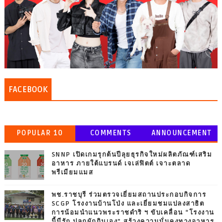
FACEBOOK
POPULAR 10
COMMENTS
ANNOUNCEMENT
SNNP เปิดเกมรุกต้นปีลุยธุรกิจใหม่ผลิตภัณฑ์เสริม
อาหาร ภายใต้แบรนด์ เจเล่ฟิตต์ เจาะตลาด
พรีเมียมแมส
พช.ราชบุรี ร่วมตรวจเยี่ยมสถานประกอบกิจการ
SCGP โรงงานบ้านโป่ง และเยี่ยมชมแปลงสาธิต
การน้อมนำแนวพระราชดำริ ฯ ขับเคลื่อน “โรงงาน
นี้มีรัก ปลูกผักกินเอง” สร้างความมั่นคงทางอาหาร