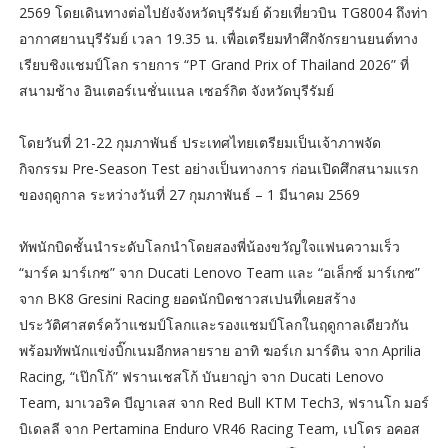
2569 โดยเดินทางต่อไปยังจังหวัดบุรีรัมย์ ด้วยเที่ยวบิน TG8004 ถึงท่า
อากาศยานบุรีรัมย์ เวลา 19.35 น. เพื่อเตรียมทำศึกจักรยานยนต์ทาง
เรียบชิงแชมป์โลก รายการ “PT Grand Prix of Thailand 2026” ที่
สนามช้าง อินเตอร์เนชั่นแนล เซอร์กิต จังหวัดบุรีรัมย์
โดยวันที่ 21-22 กุมภาพันธ์ ประเทศไทยเตรียมเป็นเจ้าภาพจัด
กิจกรรม Pre-Season Test อย่างเป็นทางการ ก่อนเปิดศึกสนามแรก
ของฤดูกาล ระหว่างวันที่ 27 กุมภาพันธ์ – 1 มีนาคม 2569
ทัพนักบิดชั้นนำระดับโลกนำโดยสองพี่น้องขวัญใจแฟนความเร็ว
“มาร์ค มาร์เกซ” จาก Ducati Lenovo Team และ “อเล็กซ์ มาร์เกซ”
จาก BK8 Gresini Racing ยอดนักบิดชาวสเปนที่เคยสร้าง
ประวัติศาสตร์คว้าแชมป์โลกและรองแชมป์โลกในฤดูกาลเดียวกัน
พร้อมทัพนักแข่งบิ๊กเนมอีกหลายราย อาทิ ฆอร์เก มาร์ติน จาก Aprilia
Racing, “เป๊กโก้” ฟรานเชสโก้ บันยาญ่า จาก Ducati Lenovo
Team, มาเวอริค บีญาเลส จาก Red Bull KTM Tech3, ฟรานโก มอร์
บิเดลลี จาก Pertamina Enduro VR46 Racing Team, เปโดร อคอส