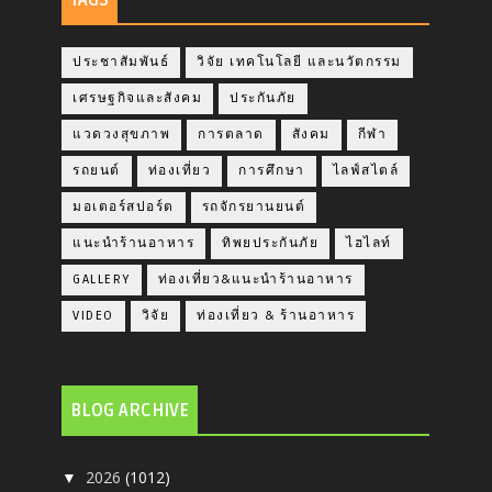
ประชาสัมพันธ์
วิจัย เทคโนโลยี และนวัตกรรม
เศรษฐกิจและสังคม
ประกันภัย
แวดวงสุขภาพ
การตลาด
สังคม
กีฬา
รถยนต์
ท่องเที่ยว
การศึกษา
ไลฟ์สไตล์
มอเตอร์สปอร์ต
รถจักรยานยนต์
แนะนำร้านอาหาร
ทิพยประกันภัย
ไฮไลท์
GALLERY
ท่องเที่ยว&แนะนำร้านอาหาร
VIDEO
วิจัย
ท่องเที่ยว & ร้านอาหาร
BLOG ARCHIVE
2026
(1012)
▼