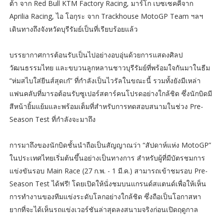
ต้า จาก Red Bull KTM Factory Racing, มาร์โก เบซเซคคี่จาก
Aprilia Racing, ไอ โอกุระ จาก Trackhouse MotoGP Team ฯลฯ
เดินทางถึงจังหวัดบุรีรัมย์เป็นที่เรียบร้อยแล้ว
บรรยากาศการต้อนรับเป็นไปอย่างอบอุ่นด้วยการแสดงศิลป
วัฒนธรรมไทย และขบวนลูกหลานชาวบุรีรัมย์ที่พร้อมใจกันมาในธีม
“ห่มสไบใส่ยีนส์สุดเก๋” ที่กำลังเป็นไวรัลในขณะนี้ รวมทั้งยังมีเหล่า
แฟนคลับที่มารอต้อนรับซูเปอร์สตาร์คนโปรดอย่างใกล้ชิด ซึ่งนักบิดมี
สีหน้ายิ้มแย้มและพร้อมเต็มที่สำหรับการทดสอบสนามในช่วง Pre-
Season Test ที่กำลังจะมาถึง
การมาถึงของนักบิดชั้นนำถือเป็นสัญญาณว่า “สัปดาห์แห่ง MotoGP”
ในประเทศไทยเริ่มต้นขึ้นอย่างเป็นทางการ สำหรับผู้ที่มีบัตรชมการ
แข่งขันรอบ Main Race (27 ก.พ. - 1 มี.ค.) สามารถเข้าชมรอบ Pre-
Season Test ได้ฟรี! โดยเปิดให้นั่งชมบนแกรนด์สแตนด์เพื่อให้เห็น
การทำงานของทีมแข่งระดับโลกอย่างใกล้ชิด ซึ่งถือเป็นโอกาสหา
ยากที่จะได้เห็นรถแข่งเวอร์ชันล่าสุดลงสนามจริงก่อนเปิดฤดูกาล