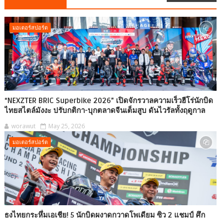
มอเตอร์สปอร์ต
“NEXZTER BRIC Superbike 2026” เปิดจักรวาลความเร็วฮีโร่นักบิด
ไทยสไตล์มังงะ ปรับกติกา-บุกตลาดจีนเต็มสูบ ดันไวรัลทั้งฤดูกาล
worawut
May 25, 2026
มอเตอร์สปอร์ต
ธงไทยกระหึ่มเอเชีย! 5 นักบิดผงาดกวาดโพเดียม ซิว 2 แชมป์ ศึก