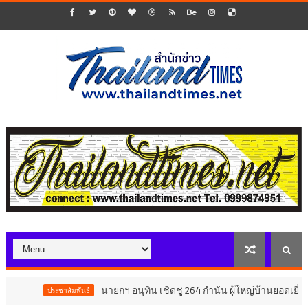
นายกฯ อนุทิน เชิดชู 264 กำนัน ผู้ใหญ่บ้านยอดเยี่ยม มอบแหนบ
ะชาสัมพันธ์