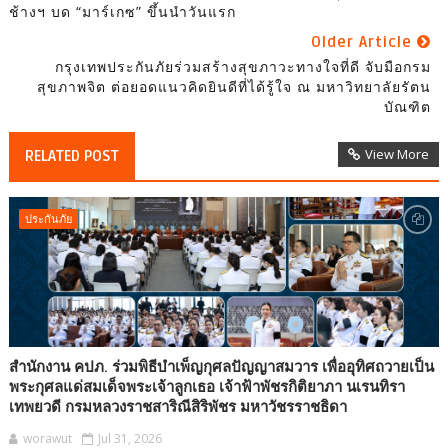
ช้างฯ บด “มาร์เกซ” ขึ้นนำวันแรก
Older Article
กรุงเทพประกันภัยร่วมสร้างสุขภาวะทางใจที่ดี จับมือกรม
สุขภาพจิต ต่อยอดแนวคิดยินดีที่ได้รู้ใจ ณ มหาวิทยาลัยรัตน
บัณฑิต
View More
RELATED POST
ประกันภัย
สำนักงาน คปภ. ร่วมพิธีบำเพ็ญกุศลปัญญาสมวาร เพื่ออุทิศถวายเป็น
พระกุศลแด่สมเด็จพระเจ้าลูกเธอ เจ้าฟ้าพัชรกิติยาภา นเรนทิรา
เทพยวดี กรมหลวงราชสาริณีสิริพัชร มหาวัชรราชธิดา
worawut
Jul 31, 2026