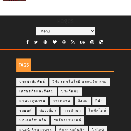
Pages
TAGS
ประชาสัมพันธ์
วิจัย เทคโนโลยี และนวัตกรรม
เศรษฐกิจและสังคม
ประกันภัย
แวดวงสุขภาพ
การตลาด
สังคม
กีฬา
รถยนต์
ท่องเที่ยว
การศึกษา
ไลฟ์สไตล์
มอเตอร์สปอร์ต
รถจักรยานยนต์
แนะนำร้านอาหาร
ทิพยประกันภัย
ไฮไลท์