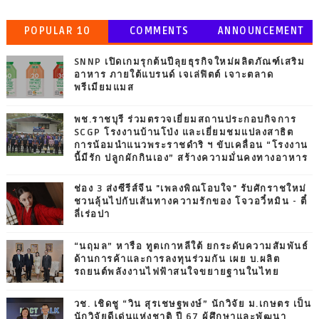
POPULAR 10
COMMENTS
ANNOUNCEMENT
SNNP เปิดเกมรุกต้นปีลุยธุรกิจใหม่ผลิตภัณฑ์เสริม
อาหาร ภายใต้แบรนด์ เจเล่ฟิตต์ เจาะตลาด
พรีเมียมแมส
พช.ราชบุรี ร่วมตรวจเยี่ยมสถานประกอบกิจการ
SCGP โรงงานบ้านโป่ง และเยี่ยมชมแปลงสาธิต
การน้อมนำแนวพระราชดำริ ฯ ขับเคลื่อน “โรงงาน
นี้มีรัก ปลูกผักกินเอง” สร้างความมั่นคงทางอาหาร
ช่อง 3 ส่งซีรีส์จีน "เพลงพิณโอบใจ" รับศักราชใหม่
ชวนลุ้นไปกับเส้นทางความรักของ โจวอวี๋หมิน - ตี๋
ลี่เร่อปา
“นฤมล” หารือ ทูตเกาหลีใต้ ยกระดับความสัมพันธ์
ด้านการค้าและการลงทุนร่วมกัน เผย บ.ผลิต
รถยนต์พลังงานไฟฟ้าสนใจขยายฐานในไทย
วช. เชิดชู “วิน สุรเชษฐพงษ์” นักวิจัย ม.เกษตร เป็น
นักวิจัยดีเด่นแห่งชาติ ปี 67 ผู้ศึกษาและพัฒนา