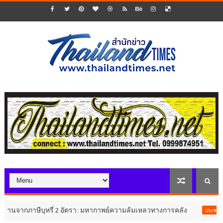
กภาษีบุหรี่ 2 อัตรา: มหากาพย์ความล้มเหลวทางการคลัง
ศ
ประชาสัมพันธ์