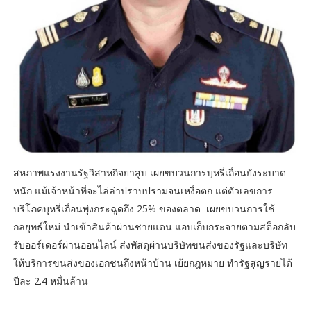
สหภาพแรงงานรัฐวิสาหกิจยาสูบ เผยขบวนการบุหรี่เถื่อนยังระบาด
หนัก แม้เจ้าหน้าที่จะไล่ล่าปราบปรามจนเหงื่อตก แต่ตัวเลขการ
บริโภคบุหรี่เถื่อนพุ่งกระฉูดถึง 25% ของตลาด เผยขบวนการใช้
กลยุทธ์ใหม่ นำเข้าสินค้าผ่านชายแดน แอบเก็บกระจายตามสต็อกลับ
รับออร์เดอร์ผ่านออนไลน์ ส่งพัสดุผ่านบริษัทขนส่งของรัฐและบริษัท
ให้บริการขนส่งของเอกชนถึงหน้าบ้าน เย้ยกฎหมาย ทำรัฐสูญรายได้
ปีละ 2.4 หมื่นล้าน