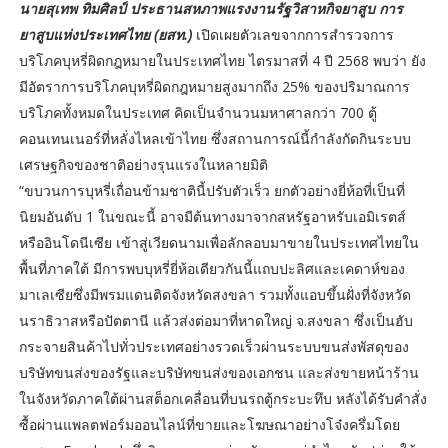
นายสุเทพ ทิมศิลป์ ประธานสหภาพแรงงานรัฐวิสาหกิจยาสูบ การ
ยาสูบแห่งประเทศไทย (ยสท.)
เปิดเผยตัวเลขจากการสำรวจการ
บริโภคบุหรี่ผิดกฎหมายในประเทศไทย ไตรมาสที่ 4 ปี 2568 พบว่า ยัง
มีอัตราการบริโภคบุหรี่ผิดกฎหมายสูงมากถึง 25% ของปริมาณการ
บริโภคทั้งหมดในประเทศ คิดเป็นจำนวนมหาศาลกว่า 700 ตู้
คอนเทนเนอร์ที่หลั่งไหลเข้าไทย ซึ่งสถานการณ์นี้กำลังกัดกินระบบ
เศรษฐกิจของชาติอย่างรุนแรงในหลายมิติ
“ขบวนการบุหรี่เถื่อนข้ามชาตินี้ปรับตัวเร็ว ยกตัวอย่างยี่ห้อที่เป็นที่
นิยมอันดับ 1 ในขณะนี้ อาจมีต้นทางมาจากสหรัฐอาหรับเอมิเรตส์
หรืออินโดนีเซีย เข้าสู่เวียดนามเพื่อลักลอบมาขายในประเทศไทยใน
พื้นที่ภาคใต้ มีการพบบุหรี่ยี่ห้อเดียวกันนี้แถบปะลิศและเคดาห์ของ
มาเลเซียซึ่งมีพรมแดนติดจังหวัดสงขลา รวมทั้งแอบขึ้นฝั่งที่จังหวัด
นราธิวาสหรือปัตตานี แล้วส่งต่อมาที่หาดใหญ่ จ.สงขลา ซึ่งเป็นฮับ
กระจายสินค้าไปทั่วประเทศอย่างรวดเร็วผ่านระบบขนส่งพัสดุของ
บริษัทขนส่งของรัฐและบริษัทขนส่งของเอกชน และส่งขายหน้าร้าน
ในจังหวัดภาคใต้ผ่านสต็อกเคลื่อนที่บนรถตู้กระบะทึบ หลังได้รับคำสั่ง
ซื้อผ่านแพลตฟอร์มออนไลน์ที่ขายและโฆษณาอย่างโจ๋งครึ่มโดย