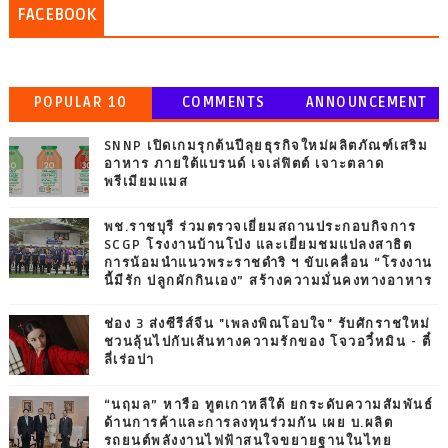
FACEBOOK
POPULAR 10
COMMENTS
ANNOUNCEMENT
SNNP เปิดเกมรุกต้นปีลุยธุรกิจใหม่ผลิตภัณฑ์เสริม
อาหาร ภายใต้แบรนด์ เจเล่ฟิตต์ เจาะตลาด
พรีเมียมแมส
พช.ราชบุรี ร่วมตรวจเยี่ยมสถานประกอบกิจการ
SCGP โรงงานบ้านโป่ง และเยี่ยมชมแปลงสาธิต
การน้อมนำแนวพระราชดำริ ฯ ขับเคลื่อน “โรงงาน
นี้มีรัก ปลูกผักกินเอง” สร้างความมั่นคงทางอาหาร
ช่อง 3 ส่งซีรีส์จีน "เพลงพิณโอบใจ" รับศักราชใหม่
ชวนลุ้นไปกับเส้นทางความรักของ โจวอวี๋หมิน - ตี๋
ลี่เร่อปา
“นฤมล” หารือ ทูตเกาหลีใต้ ยกระดับความสัมพันธ์
ด้านการค้าและการลงทุนร่วมกัน เผย บ.ผลิต
รถยนต์พลังงานไฟฟ้าสนใจขยายฐานในไทย