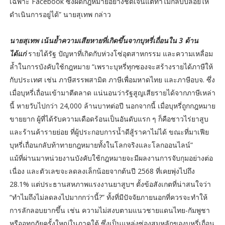
เฉพาะ Facebook ซึ่งผิดกฎหมายอย่างชัดเจนแต่ทำไมกลับปล่อยให้
ดำเนินการอยู่ได้” นายสุเทพ กล่าว
นายสุเทพ เน้นย้ำความเสียหายที่เกิดขึ้นจากบุหรี่เถื่อนใน 3 ด้าน
ได้แก่
รายได้รัฐ ปัญหาที่เกิดกับห่วงโซ่อุตสาหกรรม และความเหลื่อม
ล้ำในการบังคับใช้กฎหมาย “เพราะบุหรี่ทุกซองจะสร้างรายได้ภาษีให้
กับประเทศ เช่น ภาษีสรรพสามิต ภาษีเพื่อมหาดไทย และภาษีอบจ. ซึ่ง
เมื่อบุหรี่เถื่อนเข้ามาตีตลาด แน่นอนว่ารัฐสูญเสียรายได้จากภาษีเหล่า
นี้ หายวับไปกว่า 24,000 ล้านบาทต่อปี นอกจากนี้ เมื่อบุหรี่ถูกกฎหมาย
ขายยาก ผู้ที่ได้รับความเดือดร้อนเป็นอันดับแรก ๆ ก็คือชาวไร่ยาสูบ
และร้านค้ารายย่อย ที่ผู้ประกอบการน้ำดีสู้ราคาไม่ได้ ขณะที่มาเฟีย
บุหรี่เถื่อนกลับท้าทายกฎหมายทั้งในโลกจริงและโลกออนไลน์”
แม้ที่ผ่านมาหน่วยงานบังคับใช้กฎหมายจะมีผลงานการจับกุมอย่างต่อ
เนื่อง และตัวเลขจะลดลงเล็กน้อยจากต้นปี 2568 ที่เคยพุ่งไปถึง
28.1% แต่ประธานสหภาพแรงงานยาสูบฯ ตั้งข้อสังเกตที่น่าสนใจว่า
“ทำไมถึงไม่ลดลงไปมากกว่านี้?” ทั้งที่มีปัจจัยภายนอกที่ควรจะทำให้
การลักลอบยากขึ้น เช่น ความไม่สงบตามแนวชายแดนไทย-กัมพูชา
หรืออุทกภัยครั้งใหญ่ในภาคใต้ ซึ่งเป็นแหล่งซ่องสุมหลักของบุหรี่เถื่อน