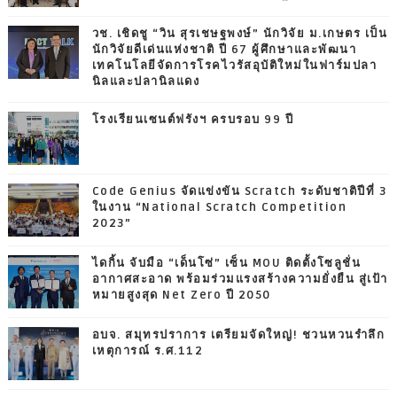
วช. เชิดชู “วิน สุรเชษฐพงษ์” นักวิจัย ม.เกษตร เป็น
นักวิจัยดีเด่นแห่งชาติ ปี 67 ผู้ศึกษาและพัฒนา
เทคโนโลยีจัดการโรคไวรัสอุบัติใหม่ในฟาร์มปลา
นิลและปลานิลแดง
โรงเรียนเซนต์ฟรังฯ ครบรอบ 99 ปี
Code Genius จัดแข่งขัน Scratch ระดับชาติปีที่ 3
ในงาน “National Scratch Competition
2023”
ไดกิ้น จับมือ “เด็นโซ่” เซ็น MOU ติดตั้งโซลูชั่น
อากาศสะอาด พร้อมร่วมแรงสร้างความยั่งยืน สู่เป้า
หมายสูงสุด Net Zero ปี 2050
อบจ. สมุทรปราการ เตรียมจัดใหญ่! ชวนหวนรำลึก
เหตุการณ์ ร.ศ.112