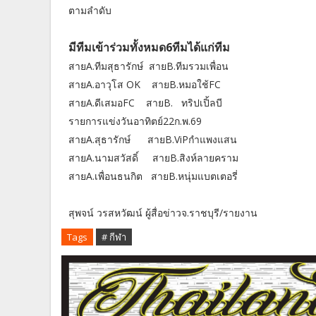
ตามลำดับ
มีทีมเข้าร่วมทั้งหมด6ทีมได้แก่ทีม
สายA.ทีมสุธารักษ์ สายB.ทีมรวมเพื่อน
สายA.อาวุโส OK สายB.หมอใช้FC
สายA.ดีเสมอFC สายB. ทริปเปิ้ลบี
รายการแข่งวันอาทิตย์22ก.พ.69
สายA.สุธารักษ์ สายB.ViPกำแพงแสน
สายA.นามสวัสดิ์ สายB.สิงห์ลายคราม
สายA.เพื่อนธนกิต สายB.หนุ่มแบตเตอรี่
สุพจน์ วรสหวัฒน์ ผู้สื่อข่าวจ.ราชบุรี/รายงาน
Tags
# กีฬา