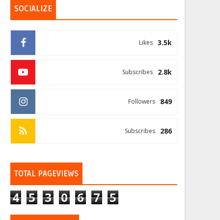
SOCIALIZE
3.5k
Likes
2.8k
Subscribes
849
Followers
286
Subscribes
TOTAL PAGEVIEWS
4
5
3
0
6
7
5