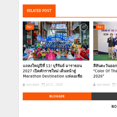
RELATED POST
กีฬา
กีฬา
แถลงใหญ่ปีที่ 11! บุรีรัมย์ มาราธอน
สีสันตะวันออ
2027 เปิดศักราชใหม่ เดินหน้าสู่
“Color Of Th
Marathon Destination แห่งเอเชีย
2026”
worawut
Jul 21, 2026
worawut
BLOGGER
NO