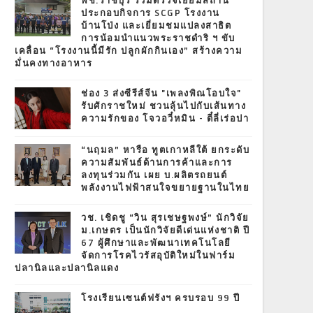
พช.ราชบุรี ร่วมตรวจเยี่ยมสถาน
ประกอบกิจการ SCGP โรงงาน
บ้านโป่ง และเยี่ยมชมแปลงสาธิต
การน้อมนำแนวพระราชดำริ ฯ ขับ
เคลื่อน “โรงงานนี้มีรัก ปลูกผักกินเอง” สร้างความ
มั่นคงทางอาหาร
ช่อง 3 ส่งซีรีส์จีน "เพลงพิณโอบใจ"
รับศักราชใหม่ ชวนลุ้นไปกับเส้นทาง
ความรักของ โจวอวี๋หมิน - ตี๋ลี่เร่อปา
“นฤมล” หารือ ทูตเกาหลีใต้ ยกระดับ
ความสัมพันธ์ด้านการค้าและการ
ลงทุนร่วมกัน เผย บ.ผลิตรถยนต์
พลังงานไฟฟ้าสนใจขยายฐานในไทย
วช. เชิดชู “วิน สุรเชษฐพงษ์” นักวิจัย
ม.เกษตร เป็นนักวิจัยดีเด่นแห่งชาติ ปี
67 ผู้ศึกษาและพัฒนาเทคโนโลยี
จัดการโรคไวรัสอุบัติใหม่ในฟาร์ม
ปลานิลและปลานิลแดง
โรงเรียนเซนต์ฟรังฯ ครบรอบ 99 ปี