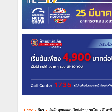
Home
กีฬา
เปิดศึกฟุตบอลอาวุโสยิ่งใหญ่บ้านโป่งเคมีไฟร์ซีเนี่