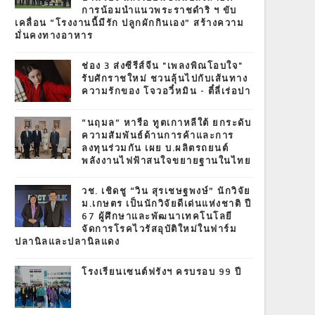
การน้อมนำแนวพระราชดำริ ฯ ขับ
เคลื่อน “โรงงานนี้มีรัก ปลูกผักกินเอง” สร้างความ
มั่นคงทางอาหาร
ช่อง 3 ส่งซีรีส์จีน "เพลงพิณโอบใจ"
รับศักราชใหม่ ชวนลุ้นไปกับเส้นทาง
ความรักของ โจวอวี๋หมิน - ตี๋ลี่เร่อปา
“นฤมล” หารือ ทูตเกาหลีใต้ ยกระดับ
ความสัมพันธ์ด้านการค้าและการ
ลงทุนร่วมกัน เผย บ.ผลิตรถยนต์
พลังงานไฟฟ้าสนใจขยายฐานในไทย
วช. เชิดชู “วิน สุรเชษฐพงษ์” นักวิจัย
ม.เกษตร เป็นนักวิจัยดีเด่นแห่งชาติ ปี
67 ผู้ศึกษาและพัฒนาเทคโนโลยี
จัดการโรคไวรัสอุบัติใหม่ในฟาร์ม
ปลานิลและปลานิลแดง
โรงเรียนเซนต์ฟรังฯ ครบรอบ 99 ปี