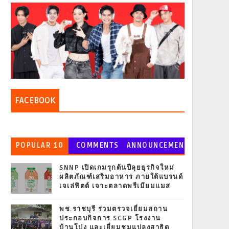
FACEBOOK
POPULAR 10
COMMENTS
ANNOUNCEMEN
T
SNNP เปิดเกมรุกต้นปีลุยธุรกิจใหม่
ผลิตภัณฑ์เสริมอาหาร ภายใต้แบรนด์
เจเล่ฟิตต์ เจาะตลาดพรีเมียมแมส
พช.ราชบุรี ร่วมตรวจเยี่ยมสถาน
ประกอบกิจการ SCGP โรงงาน
บ้านโป่ง และเยี่ยมชมแปลงสาธิต