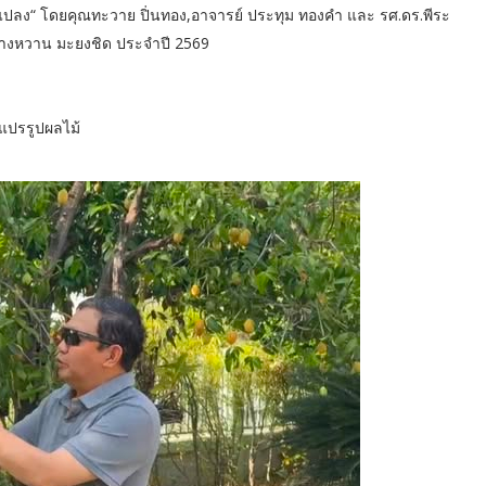
ง“ โดยคุณทะวาย ปิ่นทอง,อาจารย์ ประทุม ทองคำ และ รศ.ดร.พีระ
รางหวาน มะยงชิด ประจำปี 2569
ะแปรรูปผลไม้