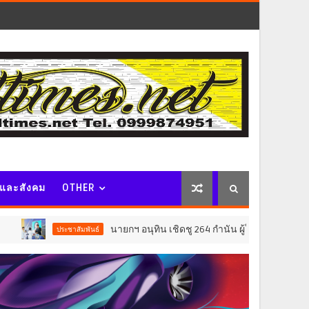
จและสังคม
OTHER
นายกฯ อนุทิน เชิดชู 264 กำนัน ผู้ใหญ่บ้านยอดเยี่ยม มอบแ
ประชาสัมพันธ์