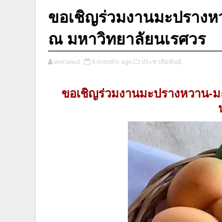
ขอเชิญร่วมงานมะปรางหวาน
ณ มหาวิทยาลัยนเรศวร
worawut
6 months ago
ประชาสัมพันธ์,
ขอเชิญร่วมงานมะปรางหวาน-มะยงช