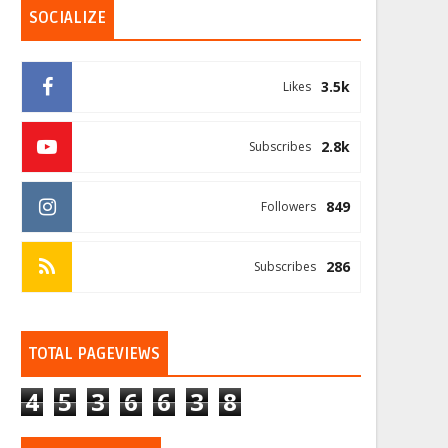
SOCIALIZE
3.5k
Likes
2.8k
Subscribes
849
Followers
286
Subscribes
TOTAL PAGEVIEWS
4
5
3
6
6
3
8