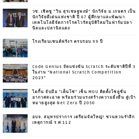
วช. เชิดชู “วิน สุรเชษฐพงษ์” นักวิจัย ม.เกษตร เป็น
นักวิจัยดีเด่นแห่งชาติ ปี 67 ผู้ศึกษาและพัฒนา
เทคโนโลยีจัดการโรคไวรัสอุบัติใหม่ในฟาร์มปลา
นิลและปลานิลแดง
โรงเรียนเซนต์ฟรังฯ ครบรอบ 99 ปี
Code Genius จัดแข่งขัน Scratch ระดับชาติปีที่ 3
ในงาน “National Scratch Competition
2023”
ไดกิ้น จับมือ “เด็นโซ่” เซ็น MOU ติดตั้งโซลูชั่น
อากาศสะอาด พร้อมร่วมแรงสร้างความยั่งยืน สู่เป้า
หมายสูงสุด Net Zero ปี 2050
อบจ. สมุทรปราการ เตรียมจัดใหญ่! ชวนหวนรำลึก
เหตุการณ์ ร.ศ.112