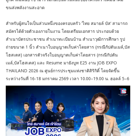
ขนส่งพลังงานสะอาด
สำหรับผู้สนใจเป็นส่วนหนึ่งของครอบครัว ‘ไทย สมายล์ บัส’ สามารถ
สมัครได้ด้วยตัวเองภายในงาน โดยเตรียมเอกสาร ประกอบด้วย
สำเนาบัตรประชาชน สำเนาทะเบียนบ้าน สำเนาวุฒิการศึกษา รูป
ถ่ายขนาด 1 นิ้ว สำเนาใบอนุญาตเก็บค่าโดยสาร (กรณีกัปตันเมล์,บัส
โฮสเตส) เอกสารตัวจริงใบอนุญาตเก็บค่าโดยสาร (กรณีกัปตัน
เมล์,บัสโฮสเตส) และ Resume มายังบูท E25 งาน JOB EXPO
THAILAND 2026 ณ ศูนย์การประชุมแห่งชาติสิริกิติ์ โดยจัดขึ้น
ระหว่างวันที่ 16-18 มกราคม 2569 เวลา 10.00–19.00 น. ฮอลล์ 5–6