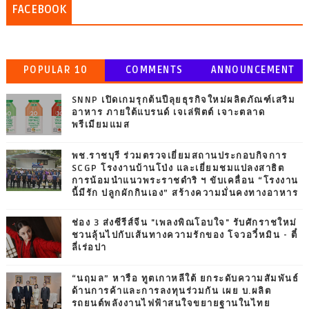
FACEBOOK
POPULAR 10
COMMENTS
ANNOUNCEMENT
SNNP เปิดเกมรุกต้นปีลุยธุรกิจใหม่ผลิตภัณฑ์เสริม
อาหาร ภายใต้แบรนด์ เจเล่ฟิตต์ เจาะตลาด
พรีเมียมแมส
พช.ราชบุรี ร่วมตรวจเยี่ยมสถานประกอบกิจการ
SCGP โรงงานบ้านโป่ง และเยี่ยมชมแปลงสาธิต
การน้อมนำแนวพระราชดำริ ฯ ขับเคลื่อน “โรงงาน
นี้มีรัก ปลูกผักกินเอง” สร้างความมั่นคงทางอาหาร
ช่อง 3 ส่งซีรีส์จีน "เพลงพิณโอบใจ" รับศักราชใหม่
ชวนลุ้นไปกับเส้นทางความรักของ โจวอวี๋หมิน - ตี๋
ลี่เร่อปา
“นฤมล” หารือ ทูตเกาหลีใต้ ยกระดับความสัมพันธ์
ด้านการค้าและการลงทุนร่วมกัน เผย บ.ผลิต
รถยนต์พลังงานไฟฟ้าสนใจขยายฐานในไทย