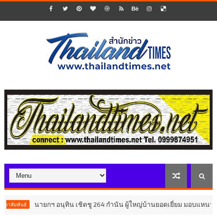
ฯ อนุทิน เชิดชู 264 กำนัน ผู้ใหญ่บ้านยอดเยี่ยม มอบแหนบทองคำ “รางวัลเก