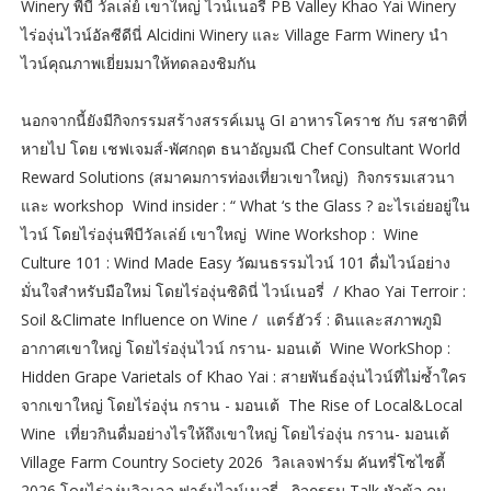
Winery พีบี วัลเล่ย์ เขาใหญ่ ไวน์เนอรี่ PB Valley Khao Yai Winery
ไร่องุ่นไวน์อัลซีดีนี่ Alcidini Winery และ Village Farm Winery นำ
ไวน์คุณภาพเยี่ยมมาให้ทดลองชิมกัน
นอกจากนี้ยังมีกิจกรรมสร้างสรรค์เมนู GI อาหารโคราช กับ รสชาติที่
หายไป โดย เชฟเจมส์-พัศกฤต ธนาอัญมณี Chef Consultant World
Reward Solutions (สมาคมการท่องเที่ยวเขาใหญ่) กิจกรรมเสวนา
และ workshop Wind insider : “ What ‘s the Glass ? อะไรเอ่ยอยู่ใน
ไวน์ โดยไร่องุ่นพีบีวัลเล่ย์ เขาใหญ่ Wine Workshop : Wine
Culture 101 : Wind Made Easy วัฒนธรรมไวน์ 101 ดื่มไวน์อย่าง
มั่นใจสำหรับมือใหม่ โดยไร่องุ่นซิดินี่ ไวน์เนอรี่ / Khao Yai Terroir :
Soil &Climate Influence on Wine / แตร์ฮัวร์ : ดินและสภาพภูมิ
อากาศเขาใหญ่ โดยไร่องุ่นไวน์ กราน- มอนเต้ Wine WorkShop :
Hidden Grape Varietals of Khao Yai : สายพันธ์องุ่นไวน์ที่ไม่ซ้ำใคร
จากเขาใหญ่ โดยไร่องุ่น กราน - มอนเต้ The Rise of Local&Local
Wine เที่ยวกินดื่มอย่างไรให้ถึงเขาใหญ่ โดยไร่องุ่น กราน- มอนเต้
Village Farm Country Society 2026 วิลเลจฟาร์ม คันทรี่โซไซตี้
2026 โดยไร่องุ่นวิลเลจ ฟาร์มไวน์เนอรี่ กิจกรรม Talk หัวข้อ คน