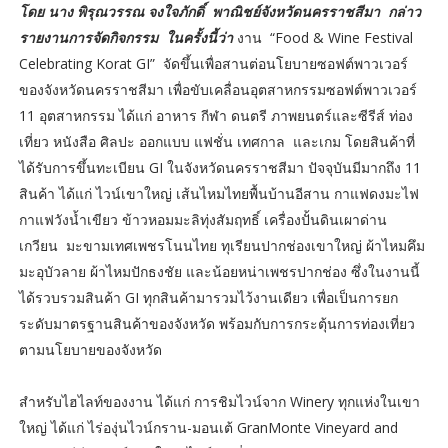
โดย นาง พิรุณวรรณ จงใจภักดิ์ พาณิชย์จังหวัดนครราชสีมา กล่าว
รายงานการจัดกิจกรรม ในครั้งนี้ว่า
งาน “Food & Wine Festival
Celebrating Korat GI” จัดขึ้นเพื่อสานต่อนโยบายซอฟต์พาวเวอร์
ของจังหวัดนครราชสีมา เพื่อขับเคลื่อนอุตสาหกรรมซอฟต์พาวเวอร์
11 อุตสาหกรรม ได้แก่ อาหาร กีฬา ดนตรี ภาพยนตร์และซีรีส์ ท่อง
เที่ยว หนังสือ ศิลปะ ออกแบบ แฟชั่น เทศกาล และเกม โดยสินค้าที่
ได้รับการขึ้นทะเบียน GI ในจังหวัดนครราชสีมา ปัจจุบันมีมากถึง 11
สินค้า ได้แก่ ไวน์เขาใหญ่ เส้นไหมไทยพื้นบ้านอีสาน กาแฟดงมะไฟ
กาแฟวังน้ำเขียว ข้าวหอมมะลิทุ่งสัมฤทธิ์ เครื่องปั้นดินเผาด่าน
เกวียน มะขามเทศเพชรโนนไทย ทุเรียนปากช่องเขาใหญ่ ผ้าไหมคึม
มะอุบัวลาย ผ้าไหมปักธงชัย และน้อยหน่าเพชรปากช่อง ซึ่งในงานนี้
ได้รวบรวมสินค้า GI ทุกสินค้ามารวมไว้งานเดียว เพื่อเป็นการยก
ระดับมาตรฐานสินค้าของจังหวัด พร้อมกับการกระตุ้นการท่องเที่ยว
ตามนโยบายของจังหวัด
สำหรับไฮไลท์ของงาน ได้แก่ การชิมไวน์จาก Winery ทุกแห่งในเขา
ใหญ่ ได้แก่ ไร่องุ่นไวน์กราน-มอนเต้ GranMonte Vineyard and