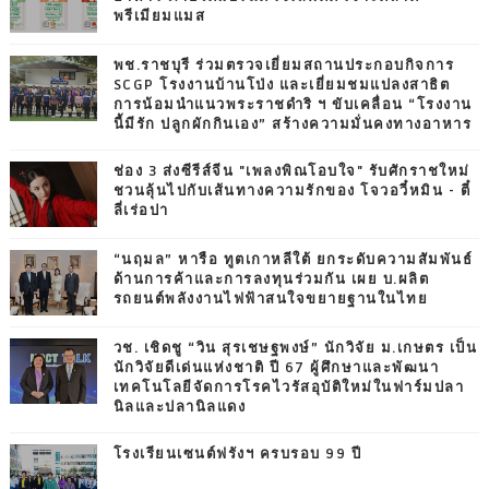
พรีเมียมแมส
พช.ราชบุรี ร่วมตรวจเยี่ยมสถานประกอบกิจการ
SCGP โรงงานบ้านโป่ง และเยี่ยมชมแปลงสาธิต
การน้อมนำแนวพระราชดำริ ฯ ขับเคลื่อน “โรงงาน
นี้มีรัก ปลูกผักกินเอง” สร้างความมั่นคงทางอาหาร
ช่อง 3 ส่งซีรีส์จีน "เพลงพิณโอบใจ" รับศักราชใหม่
ชวนลุ้นไปกับเส้นทางความรักของ โจวอวี๋หมิน - ตี๋
ลี่เร่อปา
“นฤมล” หารือ ทูตเกาหลีใต้ ยกระดับความสัมพันธ์
ด้านการค้าและการลงทุนร่วมกัน เผย บ.ผลิต
รถยนต์พลังงานไฟฟ้าสนใจขยายฐานในไทย
วช. เชิดชู “วิน สุรเชษฐพงษ์” นักวิจัย ม.เกษตร เป็น
นักวิจัยดีเด่นแห่งชาติ ปี 67 ผู้ศึกษาและพัฒนา
เทคโนโลยีจัดการโรคไวรัสอุบัติใหม่ในฟาร์มปลา
นิลและปลานิลแดง
โรงเรียนเซนต์ฟรังฯ ครบรอบ 99 ปี