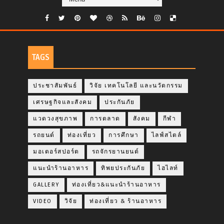
TAGS
ประชาสัมพันธ์
วิจัย เทคโนโลยี และนวัตกรรม
เศรษฐกิจและสังคม
ประกันภัย
แวดวงสุขภาพ
การตลาด
สังคม
กีฬา
รถยนต์
ท่องเที่ยว
การศึกษา
ไลฟ์สไตล์
มอเตอร์สปอร์ต
รถจักรยานยนต์
แนะนำร้านอาหาร
ทิพยประกันภัย
ไฮไลท์
GALLERY
ท่องเที่ยว&แนะนำร้านอาหาร
VIDEO
วิจัย
ท่องเที่ยว & ร้านอาหาร