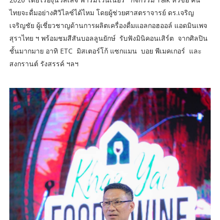
ไทยจะดื่มอย่างศิวิไลซ์ได้ไหม โดยผู้ช่วยศาสตราจารย์ ดร.เจริญ
เจริญชัย ผู้เชี่ยวชาญด้านการผลิตเครื่องดื่มแอลกอฮออล์ แอดมินเพจ
สุราไทย ฯ พร้อมชมสีสันบอลลูนยักษ์ รับฟังมินิคอนเสิร์ต จากศิลปิน
ชั้นมากมาย อาทิ ETC มิสเตอร์โก้ แซกแมน บอย พีเมคเกอร์ และ
สงกรานต์ รังสรรค์ ฯลฯ