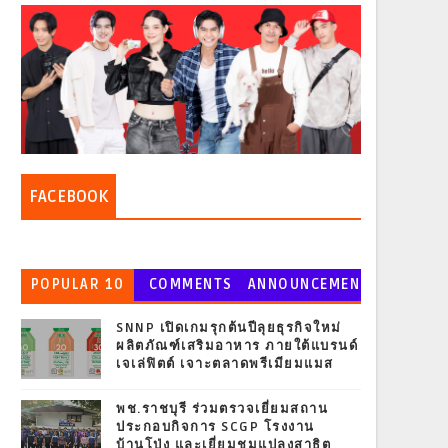
FACEBOOK
POPULAR 10
COMMENTS
ANNOUNCEMEN
T
SNNP เปิดเกมรุกต้นปีลุยธุรกิจใหม่
ผลิตภัณฑ์เสริมอาหาร ภายใต้แบรนด์
เจเล่ฟิตต์ เจาะตลาดพรีเมียมแมส
พช.ราชบุรี ร่วมตรวจเยี่ยมสถาน
ประกอบกิจการ SCGP โรงงาน
บ้านโป่ง และเยี่ยมชมแปลงสาธิต