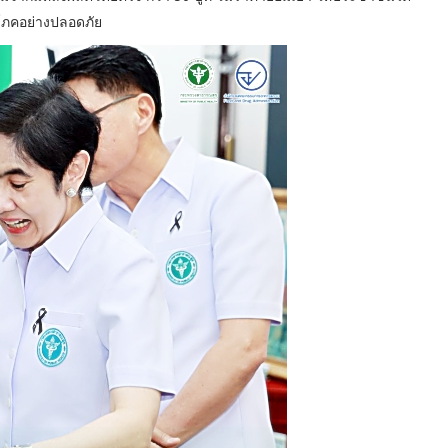
บริโภคอย่างปลอดภัย