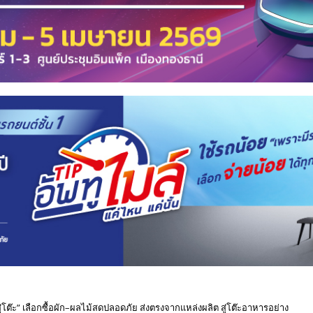
ต๊ะ” เลือกซื้อผัก–ผลไม้สดปลอดภัย ส่งตรงจากแหล่งผลิต สู่โต๊ะอาหารอย่าง