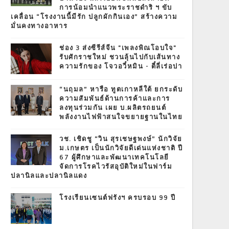
การน้อมนำแนวพระราชดำริ ฯ ขับ
เคลื่อน “โรงงานนี้มีรัก ปลูกผักกินเอง” สร้างความ
มั่นคงทางอาหาร
ช่อง 3 ส่งซีรีส์จีน "เพลงพิณโอบใจ"
รับศักราชใหม่ ชวนลุ้นไปกับเส้นทาง
ความรักของ โจวอวี๋หมิน - ตี๋ลี่เร่อปา
“นฤมล” หารือ ทูตเกาหลีใต้ ยกระดับ
ความสัมพันธ์ด้านการค้าและการ
ลงทุนร่วมกัน เผย บ.ผลิตรถยนต์
พลังงานไฟฟ้าสนใจขยายฐานในไทย
วช. เชิดชู “วิน สุรเชษฐพงษ์” นักวิจัย
ม.เกษตร เป็นนักวิจัยดีเด่นแห่งชาติ ปี
67 ผู้ศึกษาและพัฒนาเทคโนโลยี
จัดการโรคไวรัสอุบัติใหม่ในฟาร์ม
ปลานิลและปลานิลแดง
โรงเรียนเซนต์ฟรังฯ ครบรอบ 99 ปี