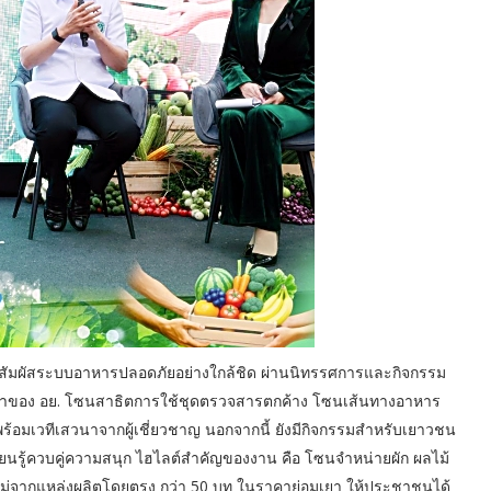
ได้สัมผัสระบบอาหารปลอดภัยอย่างใกล้ชิด ผ่านนิทรรศการและกิจกรรม
ข้าของ อย. โซนสาธิตการใช้ชุดตรวจสารตกค้าง โซนเส้นทางอาหาร
้อมเวทีเสวนาจากผู้เชี่ยวชาญ นอกจากนี้ ยังมีกิจกรรมสำหรับเยาวชน
ยนรู้ควบคู่ความสนุก ไฮไลต์สำคัญของงาน คือ โซนจำหน่ายผัก ผลไม้
่จากแหล่งผลิตโดยตรง กว่า 50 บูท ในราคาย่อมเยา ให้ประชาชนได้