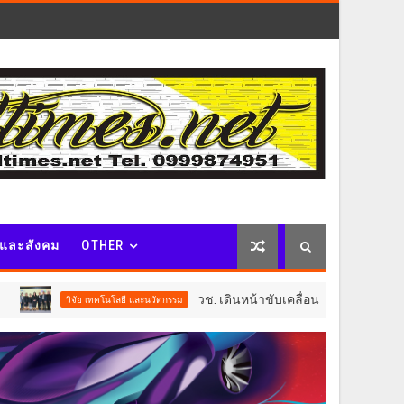
จและสังคม
OTHER
วช. เดินหน้าขับเคลื่อน “รางวัลธัชชา” ยกย่องผู้ส
ิจัย เทคโนโลยี และนวัตกรรม