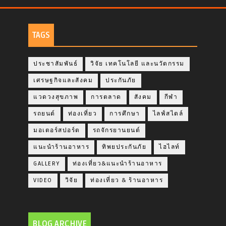
TAGS
ประชาสัมพันธ์
วิจัย เทคโนโลยี และนวัตกรรม
เศรษฐกิจและสังคม
ประกันภัย
แวดวงสุขภาพ
การตลาด
สังคม
กีฬา
รถยนต์
ท่องเที่ยว
การศึกษา
ไลฟ์สไตล์
มอเตอร์สปอร์ต
รถจักรยานยนต์
แนะนำร้านอาหาร
ทิพยประกันภัย
ไฮไลท์
GALLERY
ท่องเที่ยว&แนะนำร้านอาหาร
VIDEO
วิจัย
ท่องเที่ยว & ร้านอาหาร
BLOG ARCHIVE