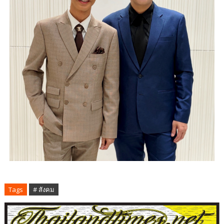
Tags
# สังคม