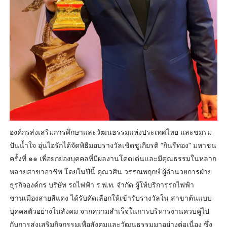
องค์กรส่งเสริมการศึกษาและวัฒนธรรมแห่งประเทศไทย และชมรม
ปันน้ำใจ อุ่นไอรักได้จัดพิธีมอบรางวัลเชิดชูเกียรติ “กินรีทอง” มหาชน
ครั้งที่ ๑๑ เพื่อยกย่องบุคคลที่มีผลงานโดดเด่นและมีคุณธรรมในหลาก
หลายสาขาอาชีพ โดยในปีนี้ คุณวศิน วรรณพฤกษ์ ผู้อำนวยการฝ่าย
ธุรกิจองค์กร บริษัท รถไฟฟ้า ร.ฟ.ท. จำกัด ผู้ให้บริการรถไฟฟ้า
ชานเมืองสายสีแดง ได้รับคัดเลือกให้เข้ารับรางวัลใน สาขาต้นแบบ
บุคคลตัวอย่างในสังคม จากความสำเร็จในการบริหารงานควบคู่ไป
กับการส่งเสริมกิจกรรมเพื่อสังคมและวัฒนธรรมมาอย่างต่อเนื่อง ซึ่ง