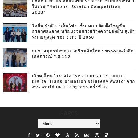
Code Genius จัดแข่งขัน Scratch ระดับชาติปีที่ 3
ในงาน “National Scratch Competition
2023”
ไดกิ้น จับมือ “เด็นโซ่” เซ็น MOU ติดตั้งโซลูชั่น
อากาศสะอาด พร้อมร่วมแรงสร้างความยั่งยืน สู่เป้า
หมายสูงสุด Net Zero ปี 2050
อบจ. สมุทรปราการ เตรียมจัดใหญ่! ชวนหวนรำลึก
เหตุการณ์ ร.ศ.112
เวียตเจ็ทคว้ารางวัล ‘Best Human Resource
Digital Transformation Strategy Award’ จาก
งาน World HRD Congress ครั้งที่ 32
Pages