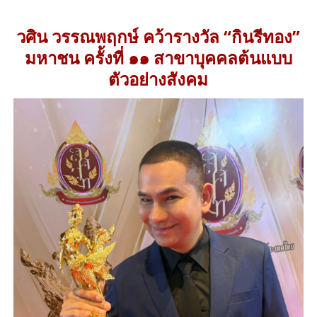
วศิน วรรณพฤกษ์ คว้ารางวัล “กินรีทอง”
มหาชน ครั้งที่ ๑๑ สาขาบุคคลต้นแบบ
ตัวอย่างสังคม