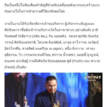
ถือเป็นหนึ่งในฟันเฟืองสำคัญที่ช่วยขับเคลื่อนพลังบวกและสร้างแรง
บันดาลใจในการทำความดีให้แก่สังคมไทย
ภายในงานได้รับเกียรติจากเจ้าของกิจการ ผู้บริหารระดับสูงและ
ศิลปินดาราชื่อดังเข้าร่วมรับรางวัลในสาขาต่างๆ อย่างคับคั่ง อาทิ
กันตพงศ์ รังษีสว่าง (ปลัด พม.), กัน จอมพลัง, รศ.ดร.ศุภชัย จันทร์สุ
วรรณ์ ศิลปินแห่งชาติ, ไตรภพ ลิมปพัทธ์, มารุต สาโรวาท, ณวัฒน์
อิสรไกรศีล, สายทิพย์ มนตรีกุล ณ อยุธยา, หนึ่ง-จักรวาล เสาธง
ยุติธรรม, วิว-วรรณรท สนธิไชย, ศรราม น้ำเพชร, ณฤทธิ์ ยุวบูรณ์,
ธนเดช ประดิษฐ์ รวมถึงศิลปินวัยรุ่นสุดฮอต พูห์ (Pooh) และ พาเวล
(Pavel) เป็นต้น