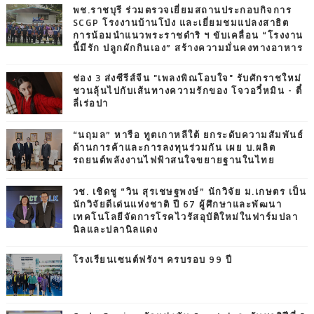
พช.ราชบุรี ร่วมตรวจเยี่ยมสถานประกอบกิจการ
SCGP โรงงานบ้านโป่ง และเยี่ยมชมแปลงสาธิต
การน้อมนำแนวพระราชดำริ ฯ ขับเคลื่อน “โรงงาน
นี้มีรัก ปลูกผักกินเอง” สร้างความมั่นคงทางอาหาร
ช่อง 3 ส่งซีรีส์จีน "เพลงพิณโอบใจ" รับศักราชใหม่
ชวนลุ้นไปกับเส้นทางความรักของ โจวอวี๋หมิน - ตี๋
ลี่เร่อปา
“นฤมล” หารือ ทูตเกาหลีใต้ ยกระดับความสัมพันธ์
ด้านการค้าและการลงทุนร่วมกัน เผย บ.ผลิต
รถยนต์พลังงานไฟฟ้าสนใจขยายฐานในไทย
วช. เชิดชู “วิน สุรเชษฐพงษ์” นักวิจัย ม.เกษตร เป็น
นักวิจัยดีเด่นแห่งชาติ ปี 67 ผู้ศึกษาและพัฒนา
เทคโนโลยีจัดการโรคไวรัสอุบัติใหม่ในฟาร์มปลา
นิลและปลานิลแดง
โรงเรียนเซนต์ฟรังฯ ครบรอบ 99 ปี