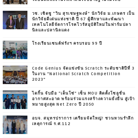
วช. เชิดชู “วิน สุรเชษฐพงษ์” นักวิจัย ม.เกษตร เป็น
นักวิจัยดีเด่นแห่งชาติ ปี 67 ผู้ศึกษาและพัฒนา
เทคโนโลยีจัดการโรคไวรัสอุบัติใหม่ในฟาร์มปลา
นิลและปลานิลแดง
โรงเรียนเซนต์ฟรังฯ ครบรอบ 99 ปี
Code Genius จัดแข่งขัน Scratch ระดับชาติปีที่ 3
ในงาน “National Scratch Competition
2023”
ไดกิ้น จับมือ “เด็นโซ่” เซ็น MOU ติดตั้งโซลูชั่น
อากาศสะอาด พร้อมร่วมแรงสร้างความยั่งยืน สู่เป้า
หมายสูงสุด Net Zero ปี 2050
อบจ. สมุทรปราการ เตรียมจัดใหญ่! ชวนหวนรำลึก
เหตุการณ์ ร.ศ.112