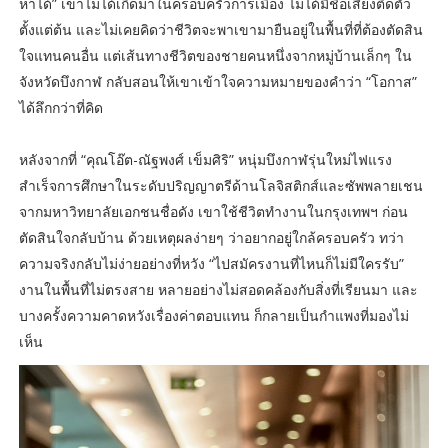
หาได้” เขาไม่ได้เกิดมาในครอบครัวการเมือง ไม่ได้มีชื่อเสียงติดตัว
ตั้งแต่ต้น และไม่เคยคิดว่าชีวิตจะพาเขามายืนอยู่ในพื้นที่ที่ต้องตัดสิน
ใจแทนคนอื่น แต่เส้นทางชีวิตของชายคนหนึ่งจากหมู่บ้านเล็กๆ ใน
จังหวัดบึงกาฬ กลับสอนให้เขาเข้าใจความหมายของคำว่า “โอกาส”
ได้ลึกกว่าที่คิด
หลังจากที่ “คุณโอ๊ต-ณัฐพงศ์ เข็มศิริ” หนุ่มบึงกาฬรุ่นใหม่ไฟแรง
สำเร็จการศึกษาในระดับปริญญาตรีด้านโลจิสติกส์และซัพพลายเชน
จากมหาวิทยาลัยเอกชนชื่อดัง เขาใช้ชีวิตทำงานในกรุงเทพฯ ก่อน
ตัดสินใจกลับบ้าน ด้วยเหตุผลง่ายๆ ว่าอยากอยู่ใกล้ครอบครัว ทว่า
ความจริงกลับไม่ง่ายอย่างที่หวัง “ไปสมัครงานที่ไหนก็ไม่มีใครรับ”
งานในพื้นที่ไม่ตรงสาย หลายอย่างไม่สอดคล้องกับสิ่งที่เรียนมา และ
บางครั้งความคาดหวังเรื่องค่าตอบแทน ก็กลายเป็นกำแพงที่มองไม่
เห็น