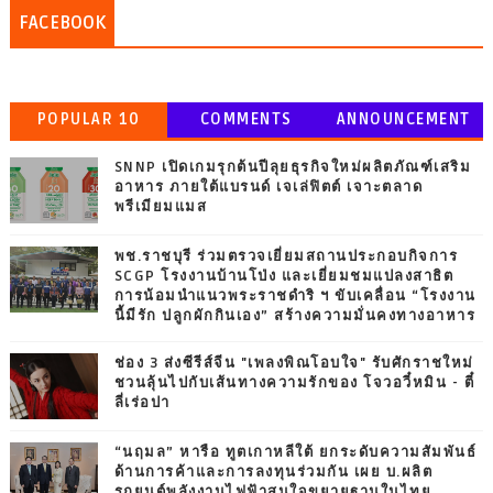
FACEBOOK
POPULAR 10
COMMENTS
ANNOUNCEMENT
SNNP เปิดเกมรุกต้นปีลุยธุรกิจใหม่ผลิตภัณฑ์เสริม
อาหาร ภายใต้แบรนด์ เจเล่ฟิตต์ เจาะตลาด
พรีเมียมแมส
พช.ราชบุรี ร่วมตรวจเยี่ยมสถานประกอบกิจการ
SCGP โรงงานบ้านโป่ง และเยี่ยมชมแปลงสาธิต
การน้อมนำแนวพระราชดำริ ฯ ขับเคลื่อน “โรงงาน
นี้มีรัก ปลูกผักกินเอง” สร้างความมั่นคงทางอาหาร
ช่อง 3 ส่งซีรีส์จีน "เพลงพิณโอบใจ" รับศักราชใหม่
ชวนลุ้นไปกับเส้นทางความรักของ โจวอวี๋หมิน - ตี๋
ลี่เร่อปา
“นฤมล” หารือ ทูตเกาหลีใต้ ยกระดับความสัมพันธ์
ด้านการค้าและการลงทุนร่วมกัน เผย บ.ผลิต
รถยนต์พลังงานไฟฟ้าสนใจขยายฐานในไทย