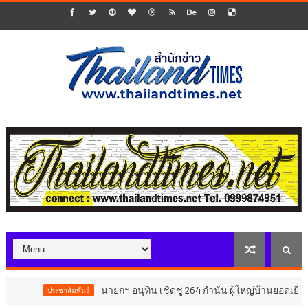
นายกฯ อนุทิน เชิดชู 264 กำนัน ผู้ใหญ่บ้านยอดเยี่ยม มอบแหน
ประชาสัมพันธ์