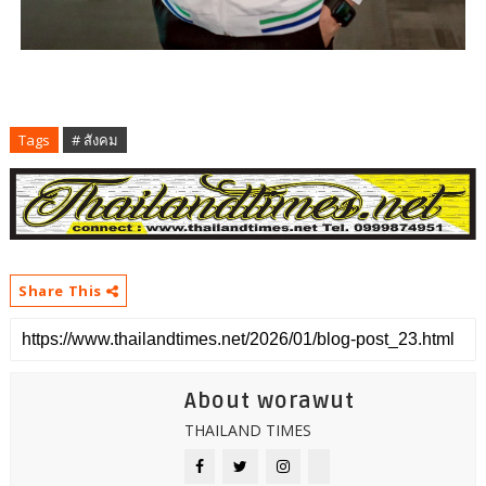
Tags
# สังคม
Share This
About worawut
THAILAND TIMES