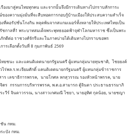
รืองมาสู่คนไทยทุกคน และจากนั้นจึงมีการเดินทางไปกราบสักการะ
กษณ์ของความมุ่งมั่นที่จะสืบทอดการกอบกู้บ้านเมืองให้ประสบความสำเร็จ
งที่คอรัปชั่นโกงกิน หลุดพ้นจากสแกมเมอร์ทั้งหลายให้ประเทศไทยเป็น
ีย์รัชกาลที่1 พระบาทสมเด็จพระพุทธยอดฟ้าจุฬาโลกมหาราช ซึ่งเป็นพระ
ักภักดีต่อ ราชวงศ์จักรีและในภาคบ่ายได้เดินทางไปกราบขอพร
เลือกตั้งวันที่ 8 กุมภาพันธ์ 2569
าพรรคไทยชนะ และแคนดิเดตนายกรัฐมนตรี ผู้แทนกลุ่มนายทุนชาติ, ไชยยงค์
่พล.ร.ท.เจียมศักดิ์ แคนดิเดตนายกรัฐมนตรี ผู้แทนกลุ่มข้าราชการ
ลย์ธนสาร เลขาธิการพรรค, นายโกศล หกสุวรรณ รองหัวหน้าพรรค, นาย
ววิจิตร กรรมการบริหารพรรค, พ.ต.อ.สามารถ ตู้จินดา ประธานธรรมาภิ
ะวีร์ จินดาวรรณ, นางสาวเกศมณี ไชยา, นายอุทิศ กุลน้อย, นายชญา
งชัน กทม.
กระบัง กทม.