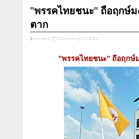
"พรรคไทยชนะ" ถือฤกษ์มง
ตาก
worawut
7 months ago
สังคม,
"พรรคไทยชนะ" ถือฤกษ์ม