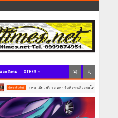
จและสังคม
OTHER
รฟท. เปิดเวทีกรุงเทพฯ รับฟังทุกเสียงต่อโครงการรถไฟฟ้าวงเวียนใหญ
นธ์