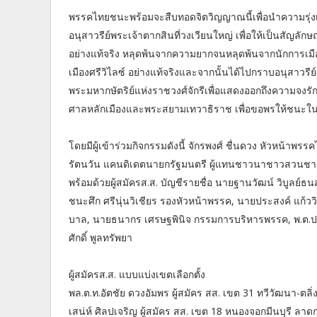
พรรคไทยชนะพร้อมจะสืบทอดจิตวิญญาณนี้เพื่อนำความรุ่งเ
อนุสาวรีย์พระเจ้าตากสินที่วงเวียนใหญ่ เพื่อให้เป็นสัญลั
อย่างแท้จริง หลุดพ้นจากความยากจนหลุดพ้นจากนักการเมือ
เมืองศรีวิไลซ์ อย่างแท้จริงและจากนั้นได้ไปกราบอนุสาวร
พระมหากษัตริย์แห่งราชวงศ์จักรีเพื่อแสดงออกถึงความจงร
ศาลหลักเมืองและพระสยามเทวาธิราช เพื่อขอพรให้ชนะในการ
โดยมีผู้เข้าร่วมกิจกรรมดังนี้ จักรพงศ์ ชื่นดวง หัวหน้
รัตนวัน แคนดิเดตนายกรัฐมนตรี ผู้แทนชาวนาชาวสวนชาวไร
พร้อมด้วยผู้สมัครส.ส. บัญชีรายชื่อ นายฐานวัฒน์ วิบู
ชนะศึก ศรีนุ่นวิเชียร รองหัวหน้าพรรค, นายประสงค์ แก้
บาล, นายธนากร เศรษฐพินิจ กรรมการบริหารพรรค, พ.ต.ปร
ศักดิ์ พูลทรัพยา
ผู้สมัครส.ส. แบบแบ่งเขตเลือกตั้ง
พล.ต.ท.อัตชัย ดวงอัมพร ผู้สมัคร สส. เขต 31 ทวีวัฒนา-ตลิ่
เสน่ห์ ศิลปเจริญ ผู้สมัคร สส. เขต 18 หนองจอกมีนบุรี ลาด