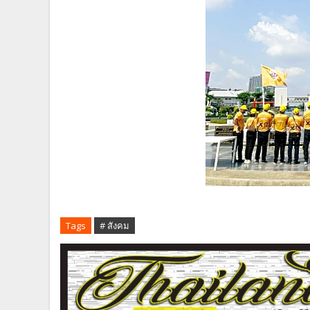
Tags
# สังคม