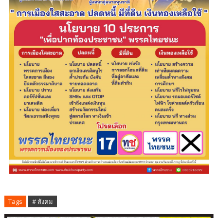
Tags
# สังคม