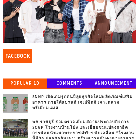
FACEBOOK
POPULAR 10
COMMENTS
ANNOUNCEMENT
SNNP เปิดเกมรุกต้นปีลุยธุรกิจใหม่ผลิตภัณฑ์เสริม
อาหาร ภายใต้แบรนด์ เจเล่ฟิตต์ เจาะตลาด
พรีเมียมแมส
พช.ราชบุรี ร่วมตรวจเยี่ยมสถานประกอบกิจการ
SCGP โรงงานบ้านโป่ง และเยี่ยมชมแปลงสาธิต
การน้อมนำแนวพระราชดำริ ฯ ขับเคลื่อน “โรงงาน
นี้มีรัก ปลูกผักกินเอง” สร้างความมั่นคงทางอาหาร