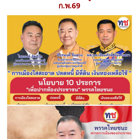
ก.พ.69