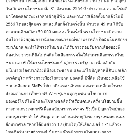
ประชาชน ได้ส่งผู้สมัคร สส.ของพรรคไทยชนะ รวม 31 คน ตามฤกษ์
วันเกิดพรรคไทยชนะ คือ 31 สิงหาคม 2564 ซี่งประสบแต่ความโชคดี
มาโดยตลอดระยะเวลาเข้าสู่ปีที่ 5 และผ่านการเลือกตั้งมาแล้วในปี
2566 โดยส่งผู้สมัคร สส.ลงเลือกตั้งในครั้งนั้น จำนวน 49 คน ได้รับ
คะแนนเสียงเกือบ 50,000 คะแนน ในครั้งนี้ พรรคไทยชนะมีความ
มั่นใจว่าด้วยอุดมการณ์และเจตนารมณ์ของพรรคคือ ยึดมั่นในหลักธร
รมาภิบาล จะทำให้พรรคไทยชนะได้รับการตอบรับจากเสียงของพี่
น้องประชาชนที่ยังไม่ตัดสินใจเลือกพรรคใดให้หันมาเลือกพรรคไทย
ชนะ และทำให้พรรคไทยชนะเข้าสู่การร่วมรัฐบาล เพื่อผลักดัน
นโยบายเรื่องปากท้องพี่น้องประชาชน และแก้ไขปัญหาหนี้สิน ยกเลิก
เครดิตบูโร สร้างการเมืองใสสะอาด ปลดหนี้ มีที่ดิน เงินทองเหลือใช้
ช่วยเหลือกลุ่ม SMEs ให้เขาถึงแหล่งเงินทุน ลดความเหลื่อมล้ำทาง
สังคมด้านการศึกษา ฟรี WiFi ชุมชนทุกชุมชน นโยบายรถ
มอเตอร์ไซค์ไฟฟ้าและโซล่าเซลล์ครัวเรือนคนละครึ่ง นโยบายขึ้น
ทางด่วนกรุงเทพฯฟรีเพื่อลดปัญหาการจราจร ซึ่งเป็นปัญหาใหญ่ของ
คนกรุงเทพฯ ทำให้ เพิ่มมูลค่าทางด้านเศรษฐกิจของกรุงเทพมหานคร
อีกมหาศาล "หากได้ยินคำว่า 17 (สิบเจ็ด)ให้เลือกเบอร์ 17" แล้วจะ
โชคดีครับ นายจักรพงศ์ ชื่นดวง หัวหน้าพรรคไทยชนะกล่าว.