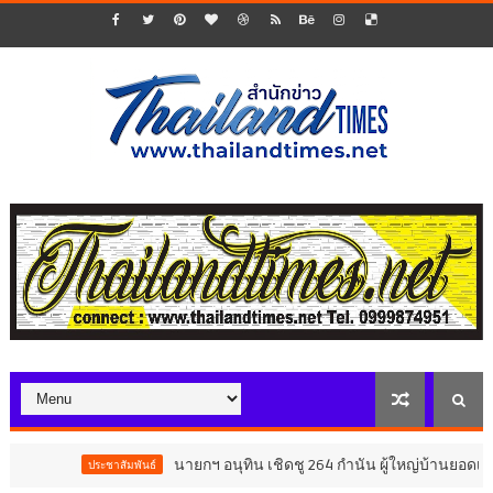
นายกฯ อนุทิน เชิดชู 264 กำนัน ผู้ใหญ่บ้านยอดเยี่ยม มอบ
ประชาสัมพันธ์