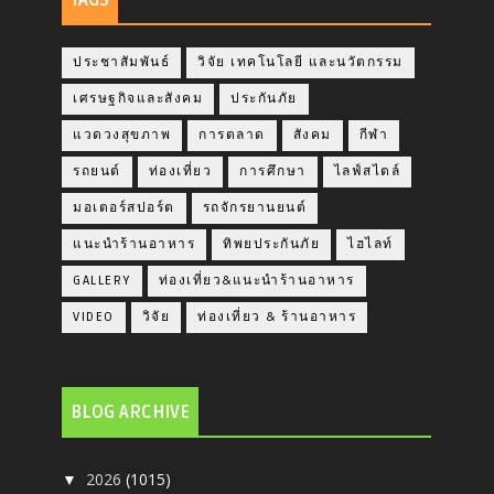
TAGS
ประชาสัมพันธ์
วิจัย เทคโนโลยี และนวัตกรรม
เศรษฐกิจและสังคม
ประกันภัย
แวดวงสุขภาพ
การตลาด
สังคม
กีฬา
รถยนต์
ท่องเที่ยว
การศึกษา
ไลฟ์สไตล์
มอเตอร์สปอร์ต
รถจักรยานยนต์
แนะนำร้านอาหาร
ทิพยประกันภัย
ไฮไลท์
GALLERY
ท่องเที่ยว&แนะนำร้านอาหาร
VIDEO
วิจัย
ท่องเที่ยว & ร้านอาหาร
BLOG ARCHIVE
2026
(1015)
▼