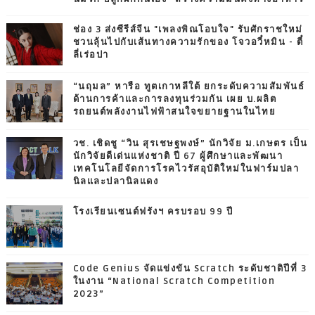
ช่อง 3 ส่งซีรีส์จีน "เพลงพิณโอบใจ" รับศักราชใหม่
ชวนลุ้นไปกับเส้นทางความรักของ โจวอวี๋หมิน - ตี๋
ลี่เร่อปา
“นฤมล” หารือ ทูตเกาหลีใต้ ยกระดับความสัมพันธ์
ด้านการค้าและการลงทุนร่วมกัน เผย บ.ผลิต
รถยนต์พลังงานไฟฟ้าสนใจขยายฐานในไทย
วช. เชิดชู “วิน สุรเชษฐพงษ์” นักวิจัย ม.เกษตร เป็น
นักวิจัยดีเด่นแห่งชาติ ปี 67 ผู้ศึกษาและพัฒนา
เทคโนโลยีจัดการโรคไวรัสอุบัติใหม่ในฟาร์มปลา
นิลและปลานิลแดง
โรงเรียนเซนต์ฟรังฯ ครบรอบ 99 ปี
Code Genius จัดแข่งขัน Scratch ระดับชาติปีที่ 3
ในงาน “National Scratch Competition
2023”