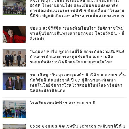
พช.ราชบุรี ร่วมตรวจเยี่ยมสถานประกอบกิจการ
SCGP โรงงานบ้านโป่ง และเยี่ยมชมแปลงสาธิต
การน้อมนำแนวพระราชดำริ ฯ ขับเคลื่อน “โรงงาน
นี้มีรัก ปลูกผักกินเอง” สร้างความมั่นคงทางอาหาร
ช่อง 3 ส่งซีรีส์จีน "เพลงพิณโอบใจ" รับศักราชใหม่
ชวนลุ้นไปกับเส้นทางความรักของ โจวอวี๋หมิน - ตี๋
ลี่เร่อปา
“นฤมล” หารือ ทูตเกาหลีใต้ ยกระดับความสัมพันธ์
ด้านการค้าและการลงทุนร่วมกัน เผย บ.ผลิต
รถยนต์พลังงานไฟฟ้าสนใจขยายฐานในไทย
วช. เชิดชู “วิน สุรเชษฐพงษ์” นักวิจัย ม.เกษตร เป็น
นักวิจัยดีเด่นแห่งชาติ ปี 67 ผู้ศึกษาและพัฒนา
เทคโนโลยีจัดการโรคไวรัสอุบัติใหม่ในฟาร์มปลา
นิลและปลานิลแดง
โรงเรียนเซนต์ฟรังฯ ครบรอบ 99 ปี
Code Genius จัดแข่งขัน Scratch ระดับชาติปีที่ 3