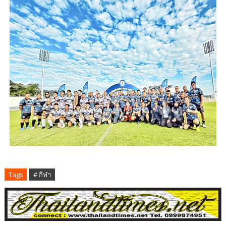
Tags
# กีฬา