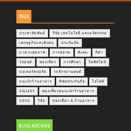
TAGS
ประชาสัมพันธ์
วิจัย เทคโนโลยี และนวัตกรรม
เศรษฐกิจและสังคม
ประกันภัย
แวดวงสุขภาพ
การตลาด
สังคม
กีฬา
รถยนต์
ท่องเที่ยว
การศึกษา
ไลฟ์สไตล์
มอเตอร์สปอร์ต
รถจักรยานยนต์
แนะนำร้านอาหาร
ทิพยประกันภัย
ไฮไลท์
GALLERY
ท่องเที่ยว&แนะนำร้านอาหาร
VIDEO
วิจัย
ท่องเที่ยว & ร้านอาหาร
BLOG ARCHIVE