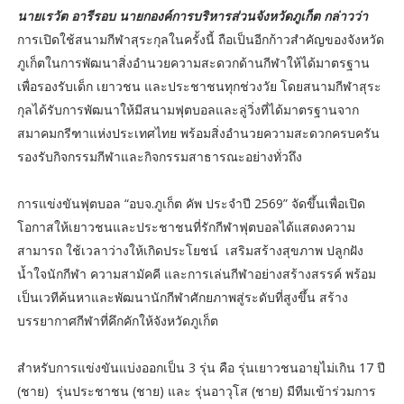
นายเรวัต อารีรอบ นายกองค์การบริหารส่วนจังหวัดภูเก็ต กล่าวว่า
การเปิดใช้สนามกีฬาสุระกุลในครั้งนี้ ถือเป็นอีกก้าวสำคัญของจังหวัด
ภูเก็ตในการพัฒนาสิ่งอำนวยความสะดวกด้านกีฬาให้ได้มาตรฐาน
เพื่อรองรับเด็ก เยาวชน และประชาชนทุกช่วงวัย โดยสนามกีฬาสุระ
กุลได้รับการพัฒนาให้มีสนามฟุตบอลและลู่วิ่งที่ได้มาตรฐานจาก
สมาคมกรีฑาแห่งประเทศไทย พร้อมสิ่งอำนวยความสะดวกครบครัน
รองรับกิจกรรมกีฬาและกิจกรรมสาธารณะอย่างทั่วถึง
การแข่งขันฟุตบอล “อบจ.ภูเก็ต คัพ ประจำปี 2569” จัดขึ้นเพื่อเปิด
โอกาสให้เยาวชนและประชาชนที่รักกีฬาฟุตบอลได้แสดงความ
สามารถ ใช้เวลาว่างให้เกิดประโยชน์ เสริมสร้างสุขภาพ ปลูกฝัง
น้ำใจนักกีฬา ความสามัคคี และการเล่นกีฬาอย่างสร้างสรรค์ พร้อม
เป็นเวทีค้นหาและพัฒนานักกีฬาศักยภาพสู่ระดับที่สูงขึ้น สร้าง
บรรยากาศกีฬาที่คึกคักให้จังหวัดภูเก็ต
สำหรับการแข่งขันแบ่งออกเป็น 3 รุ่น คือ รุ่นเยาวชนอายุไม่เกิน 17 ปี
(ชาย) รุ่นประชาชน (ชาย) และ รุ่นอาวุโส (ชาย) มีทีมเข้าร่วมการ