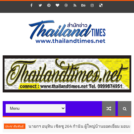
นายกฯ อนุทิน เชิดชู 264 กำนัน ผู้ใหญ่บ้านยอดเยี่ยม มอบแหนบทองคำ
ันธ์