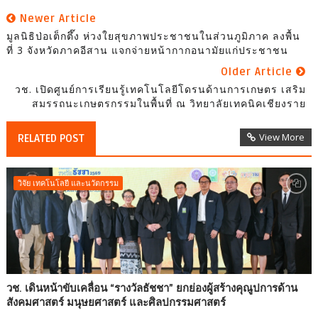
Newer Article
มูลนิธิป่อเต็กตึ๊ง ห่วงใยสุขภาพประชาชนในส่วนภูมิภาค ลงพื้น
ที่ 3 จังหวัดภาคอีสาน แจกจ่ายหน้ากากอนามัยแก่ประชาชน
Older Article
วช. เปิดศูนย์การเรียนรู้เทคโนโลยีโดรนด้านการเกษตร เสริม
สมรรถนะเกษตรกรรมในพื้นที่ ณ วิทยาลัยเทคนิคเชียงราย
View More
RELATED POST
วิจัย เทคโนโลยี และนวัตกรรม
วช. เดินหน้าขับเคลื่อน “รางวัลธัชชา” ยกย่องผู้สร้างคุณูปการด้าน
สังคมศาสตร์ มนุษยศาสตร์ และศิลปกรรมศาสตร์