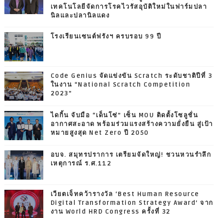
เทคโนโลยีจัดการโรคไวรัสอุบัติใหม่ในฟาร์มปลา
นิลและปลานิลแดง
โรงเรียนเซนต์ฟรังฯ ครบรอบ 99 ปี
Code Genius จัดแข่งขัน Scratch ระดับชาติปีที่ 3
ในงาน “National Scratch Competition
2023”
ไดกิ้น จับมือ “เด็นโซ่” เซ็น MOU ติดตั้งโซลูชั่น
อากาศสะอาด พร้อมร่วมแรงสร้างความยั่งยืน สู่เป้า
หมายสูงสุด Net Zero ปี 2050
อบจ. สมุทรปราการ เตรียมจัดใหญ่! ชวนหวนรำลึก
เหตุการณ์ ร.ศ.112
เวียตเจ็ทคว้ารางวัล ‘Best Human Resource
Digital Transformation Strategy Award’ จาก
งาน World HRD Congress ครั้งที่ 32