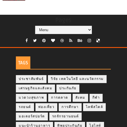
Pages
TAGS
ประชาสัมพันธ์
วิจัย เทคโนโลยี และนวัตกรรม
เศรษฐกิจและสังคม
ประกันภัย
แวดวงสุขภาพ
การตลาด
สังคม
กีฬา
รถยนต์
ท่องเที่ยว
การศึกษา
ไลฟ์สไตล์
มอเตอร์สปอร์ต
รถจักรยานยนต์
แนะนำร้านอาหาร
ทิพยประกันภัย
ไฮไลท์