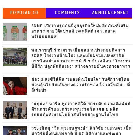
POPULAR 10
COMMENTS
ANNOUNCEMENT
SNNP เปิดเกมรุกต้นปีลุยธุรกิจใหม่ผลิตภัณฑ์เสริม
อาหาร ภายใต้แบรนด์ เจเล่ฟิตต์ เจาะตลาด
พรีเมียมแมส
พช.ราชบุรี ร่วมตรวจเยี่ยมสถานประกอบกิจการ
SCGP โรงงานบ้านโป่ง และเยี่ยมชมแปลงสาธิต
การน้อมนำแนวพระราชดำริ ฯ ขับเคลื่อน “โรงงาน
นี้มีรัก ปลูกผักกินเอง” สร้างความมั่นคงทางอาหาร
ช่อง 3 ส่งซีรีส์จีน "เพลงพิณโอบใจ" รับศักราชใหม่
ชวนลุ้นไปกับเส้นทางความรักของ โจวอวี๋หมิน - ตี๋
ลี่เร่อปา
“นฤมล” หารือ ทูตเกาหลีใต้ ยกระดับความสัมพันธ์
ด้านการค้าและการลงทุนร่วมกัน เผย บ.ผลิต
รถยนต์พลังงานไฟฟ้าสนใจขยายฐานในไทย
วช. เชิดชู “วิน สุรเชษฐพงษ์” นักวิจัย ม.เกษตร เป็น
นักวิจัยดีเด่นแห่งชาติ ปี 67 ผู้ศึกษาและพัฒนา