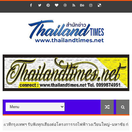
กรุงเทพฯ รับฟังทุกเสียงต่อโครงการรถไฟฟ้าวงเวียนใหญ่–มหาชัย ก่อนสรุปผ