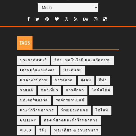
TAGS
ประชาสัมพันธ์
วิจัย เทคโนโลยี และนวัตกรรม
เศรษฐกิจและสังคม
ประกันภัย
แวดวงสุขภาพ
การตลาด
สังคม
กีฬา
รถยนต์
ท่องเที่ยว
การศึกษา
ไลฟ์สไตล์
มอเตอร์สปอร์ต
รถจักรยานยนต์
แนะนำร้านอาหาร
ทิพยประกันภัย
ไฮไลท์
GALLERY
ท่องเที่ยว&แนะนำร้านอาหาร
VIDEO
วิจัย
ท่องเที่ยว & ร้านอาหาร