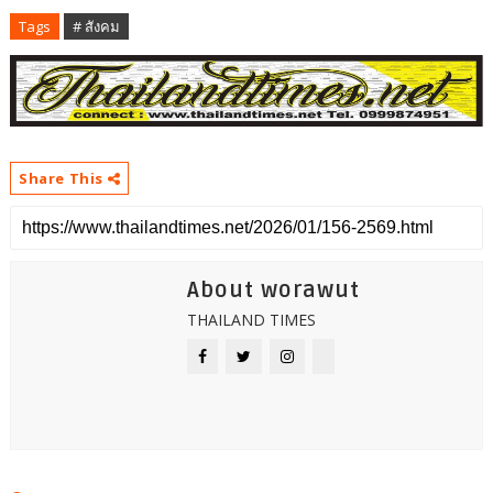
Tags
# สังคม
Share This
About worawut
THAILAND TIMES