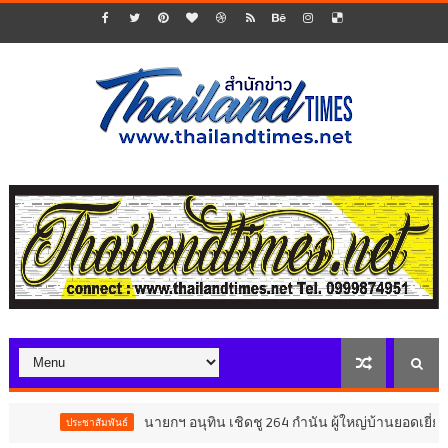
นายกฯ อนุทิน เชิดชู 264 กำนัน ผู้ใหญ่บ้านยอดเยี่ยม มอบแหนบ
ะชาสัมพันธ์