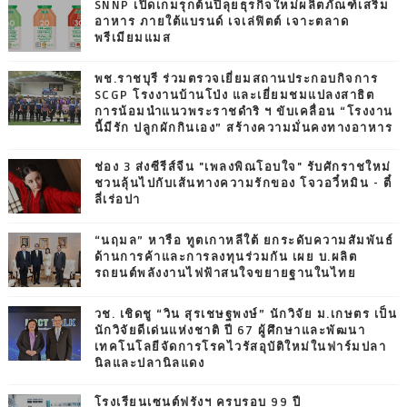
SNNP เปิดเกมรุกต้นปีลุยธุรกิจใหม่ผลิตภัณฑ์เสริม
อาหาร ภายใต้แบรนด์ เจเล่ฟิตต์ เจาะตลาด
พรีเมียมแมส
พช.ราชบุรี ร่วมตรวจเยี่ยมสถานประกอบกิจการ
SCGP โรงงานบ้านโป่ง และเยี่ยมชมแปลงสาธิต
การน้อมนำแนวพระราชดำริ ฯ ขับเคลื่อน “โรงงาน
นี้มีรัก ปลูกผักกินเอง” สร้างความมั่นคงทางอาหาร
ช่อง 3 ส่งซีรีส์จีน "เพลงพิณโอบใจ" รับศักราชใหม่
ชวนลุ้นไปกับเส้นทางความรักของ โจวอวี๋หมิน - ตี๋
ลี่เร่อปา
“นฤมล” หารือ ทูตเกาหลีใต้ ยกระดับความสัมพันธ์
ด้านการค้าและการลงทุนร่วมกัน เผย บ.ผลิต
รถยนต์พลังงานไฟฟ้าสนใจขยายฐานในไทย
วช. เชิดชู “วิน สุรเชษฐพงษ์” นักวิจัย ม.เกษตร เป็น
นักวิจัยดีเด่นแห่งชาติ ปี 67 ผู้ศึกษาและพัฒนา
เทคโนโลยีจัดการโรคไวรัสอุบัติใหม่ในฟาร์มปลา
นิลและปลานิลแดง
โรงเรียนเซนต์ฟรังฯ ครบรอบ 99 ปี