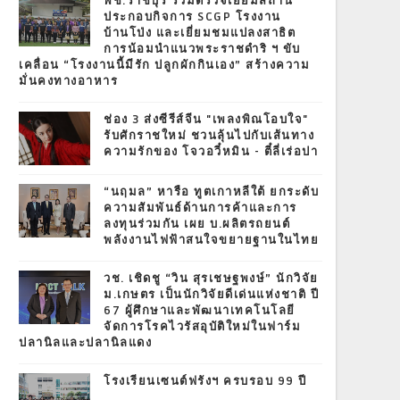
พช.ราชบุรี ร่วมตรวจเยี่ยมสถาน
ประกอบกิจการ SCGP โรงงาน
บ้านโป่ง และเยี่ยมชมแปลงสาธิต
การน้อมนำแนวพระราชดำริ ฯ ขับ
เคลื่อน “โรงงานนี้มีรัก ปลูกผักกินเอง” สร้างความ
มั่นคงทางอาหาร
ช่อง 3 ส่งซีรีส์จีน "เพลงพิณโอบใจ"
รับศักราชใหม่ ชวนลุ้นไปกับเส้นทาง
ความรักของ โจวอวี๋หมิน - ตี๋ลี่เร่อปา
“นฤมล” หารือ ทูตเกาหลีใต้ ยกระดับ
ความสัมพันธ์ด้านการค้าและการ
ลงทุนร่วมกัน เผย บ.ผลิตรถยนต์
พลังงานไฟฟ้าสนใจขยายฐานในไทย
วช. เชิดชู “วิน สุรเชษฐพงษ์” นักวิจัย
ม.เกษตร เป็นนักวิจัยดีเด่นแห่งชาติ ปี
67 ผู้ศึกษาและพัฒนาเทคโนโลยี
จัดการโรคไวรัสอุบัติใหม่ในฟาร์ม
ปลานิลและปลานิลแดง
โรงเรียนเซนต์ฟรังฯ ครบรอบ 99 ปี