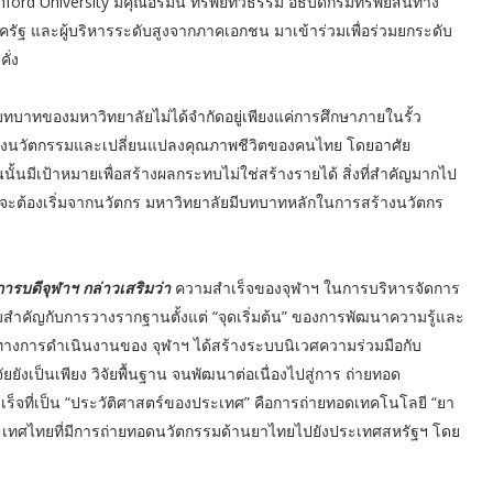
ford University มีคุณอรมน ทรัพย์ทวีธรรม อธิบดีกรมทรัพย์สินทาง
าครัฐ และผู้บริหารระดับสูงจากภาคเอกชน มาเข้าร่วมเพื่อร่วมยกระดับ
คั่ง
ทบาทของมหาวิทยาลัยไม่ได้จำกัดอยู่เพียงแค่การศึกษาภายในรั้ว
ร้างนวัตกรรมและเปลี่ยนแปลงคุณภาพชีวิตของคนไทย โดยอาศัย
นั้นมีเป้าหมายเพื่อสร้างผลกระทบไม่ใช่สร้างรายได้ สิ่งที่สำคัญมากไป
ดีจะต้องเริ่มจากนวัตกร มหาวิทยาลัยมีบทบาทหลักในการสร้างนวัตกร
ารบดีจุฬาฯ กล่าวเสริมว่า
ความสำเร็จของจุฬาฯ ในการบริหารจัดการ
มสำคัญกับการวางรากฐานตั้งแต่ “จุดเริ่มต้น” ของการพัฒนาความรู้และ
ดยแนวทางการดำเนินงานของ จุฬาฯ ได้สร้างระบบนิเวศความร่วมมือกับ
ยังเป็นเพียง วิจัยพื้นฐาน จนพัฒนาต่อเนื่องไปสู่การ ถ่ายทอด
ร็จที่เป็น “ประวัติศาสตร์ของประเทศ” คือการถ่ายทอดเทคโนโลยี “ยา
ในประเทศไทยที่มีการถ่ายทอดนวัตกรรมด้านยาไทยไปยังประเทศสหรัฐฯ โดย