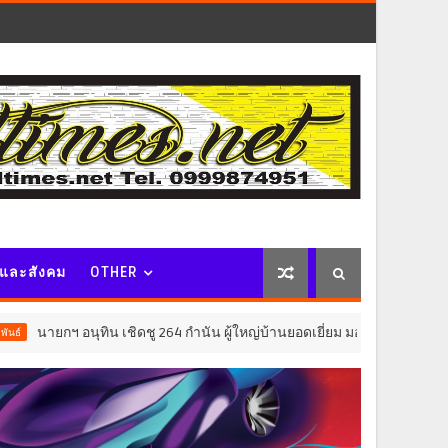
จและสังคม
OTHER
ิน เชิดชู 264 กำนัน ผู้ใหญ่บ้านยอดเยี่ยม มอบแหนบทองคำ “รางวัลเกียรติย