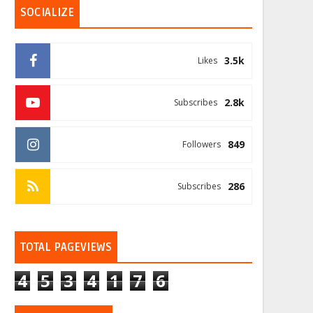
SOCIALIZE
3.5k
Likes
2.8k
Subscribes
849
Followers
286
Subscribes
TOTAL PAGEVIEWS
4
5
3
4
1
7
6