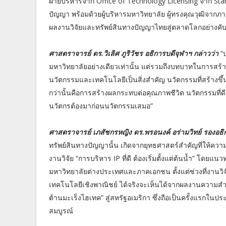
ฝ่ายบริหารจาก Office of Technology Licensing จาก Stan
ปัญญา พร้อมด้วยผู้บริหารมหาวิทยาลัย ผู้ทรงคุณวุฒิจากภ
ผลงานวิจัยและทรัพย์สินทางปัญญาไทยสู่ตลาดโลกอย่างคับ
ศาสตราจารย์ ดร.วิเลิศ ภูริวัชร อธิการบดีจุฬาฯ กล่าวว่า
“บ
มหาวิทยาลัยอย่างเดียวเท่านั้น แต่รวมถึงบทบาทในการส
นวัตกรรมและเทคโนโลยีเป็นสิ่งสำคัญ นวัตกรรมที่สร้างขึ้น
กว่านั้นคือการสร้างผลกระทบต่อคุณภาพชีวิต นวัตกรรมที่
นวัตกรต้องมาก่อนนวัตกรรมเสมอ”
ศาสตราจารย์ เภสัชกรหญิง ดร.พรอนงค์ อร่ามวิทย์ รองอธิก
ทรัพย์สินทางปัญญานั้น เกิดจากยุทธศาสตร์สำคัญที่ให้ควา
งานวิจัย “การบริหาร IP ที่ดี ต้องเริ่มตั้งแต่ต้นน้ำ” โ
มหาวิทยาลัยต่างประเทศและภาคเอกชน ตั้งแต่ช่วงที่งานวิจัย
เทคโนโลยีเชิงพาณิชย์ ได้จริงจะเห็นได้จากผลงานความสำเ
ต้านมะเร็งไฮเทค” สู่สหรัฐอเมริกา ซึ่งถือเป็นครั้งแรก
สมบูรณ์