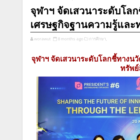
จุฬาฯ จัดเสวนาระดับโลกช
เศรษฐกิจฐานความรู้และท
worawut
8 months ago
การศึกษา,
จุฬาฯ จัดเสวนาระดับโลกชี้ทางนว
ทรัพย