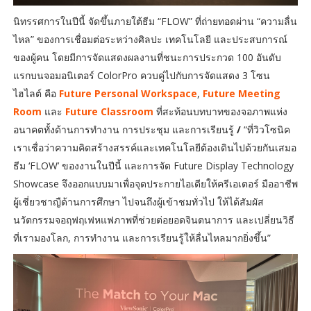
นิทรรศการในปีนี้ จัดขึ้นภายใต้ธีม “FLOW” ที่ถ่ายทอดผ่าน “ความลื่น
ไหล” ของการเชื่อมต่อระหว่างศิลปะ เทคโนโลยี และประสบการณ์
ของผู้คน โดยมีการจัดแสดงผลงานที่ชนะการประกวด 100 อันดับ
แรกบนจอมอนิเตอร์ ColorPro ควบคู่ไปกับการจัดแสดง 3 โซน
ไฮไลต์ คือ
Future Personal Workspace
,
Future Meeting
Room
และ
Future Classroom
ที่สะท้อนบทบาทของจอภาพแห่ง
อนาคตทั้งด้านการทำงาน การประชุม และการเรียนรู้
/
“ที่วิวโซนิค
เราเชื่อว่าความคิดสร้างสรรค์และเทคโนโลยีต้องเดินไปด้วยกันเสมอ
ธีม ‘FLOW’ ของงานในปีนี้ และการจัด Future Display Technology
Showcase จึงออกแบบมาเพื่อจุดประกายไอเดียให้ครีเอเตอร์ มืออาชีพ
ผู้เชี่ยวชาญืด้านการศึกษา ไปจนถึงผู้เข้าชมทั่วไป ให้ได้สัมผัส
นวัตกรรมจอฤฟฤเฟหแฟภาพที่ช่วยต่อยอดจินตนาการ และเปลี่ยนวิธี
ที่เรามองโลก, การทำงาน และการเรียนรู้ให้ลื่นไหลมากยิ่งขึ้น”