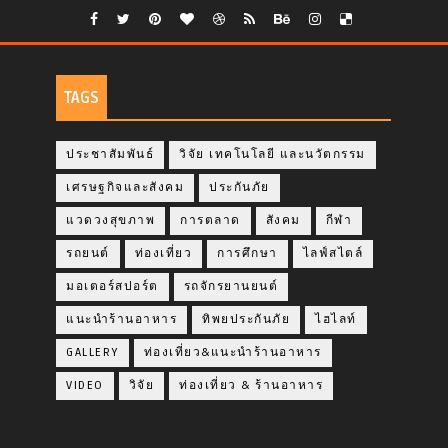
TAGS
ประชาสัมพันธ์
วิจัย เทคโนโลยี และนวัตกรรม
เศรษฐกิจและสังคม
ประกันภัย
แวดวงสุขภาพ
การตลาด
สังคม
กีฬา
รถยนต์
ท่องเที่ยว
การศึกษา
ไลฟ์สไตล์
มอเตอร์สปอร์ต
รถจักรยานยนต์
แนะนำร้านอาหาร
ทิพยประกันภัย
ไฮไลท์
GALLERY
ท่องเที่ยว&แนะนำร้านอาหาร
VIDEO
วิจัย
ท่องเที่ยว & ร้านอาหาร