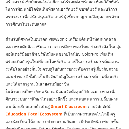
สร้างสรรค์เข้ากับเทคโนโลยีอย่างไร้รอยต่อ พร้อมสะท้อนวิสัยทัศน์
ในการพัฒนาอีโคซิสเต็มที่ผสานฮาร์ดแวร์ ซอฟต์แวร์ และบริการ
ครบวงจร เพื่อสนับสนุนครีเอเตอร์ ผู้เชี่ยวชาญ รวมถึงบุคลากรด้าน
การศึกษาในระดับสากล
สำหรับทิศทางในอนาคต ViewSonic เตรียมเดินหน้าพัฒนาตลาด
จอภาพระดับมืออาชีพและภาคการศึกษาของไทยอย่างจริงจัง ในกลุ่ม
มอนิเตอร์มืออาชีพ บริษัทมีแผนขยายไลน์อัป ColorPro เพิ่มเติม
พร้อมเปิดตัวรุ่นใหม่ที่ตอบโจทย์ครีเอเตอร์ในการสร้างสรรค์ผลงาน
ระดับโลกอย่างมั่นใจ ควบคู่ไปกับการยกระดับความรู้เกี่ยวกับความ
แม่นยำของสี ซึ่งถือเป็นปัจจัยสำคัญในการสร้างสรรค์ภาพที่สมจริง
และได้มาตรฐานในสายงานมืออาชีพ
ในด้านการศึกษา ViewSonic มีแผนจัดตั้งศูนย์วิจัยเฉพาะทาง เพื่อ
ศึกษาระบบการศึกษาไทยอย่างลึกซึ้ง และสนับสนุนการเปลี่ยนผ่าน
จากห้องเรียนแบบดั้งเดิมสู่
Smart Classroom
ตามวิสัยทัศน์
Education Total Ecosystem
ที่เป็นการผสานเทคโนโลยี ครู
และนักเรียน ให้สามารถทำงานร่วมกันอย่างมีประสิทธิภาพมากขึ้น
สำหรับนิทรรศการ Future Display Technology Showcase จะเปิด