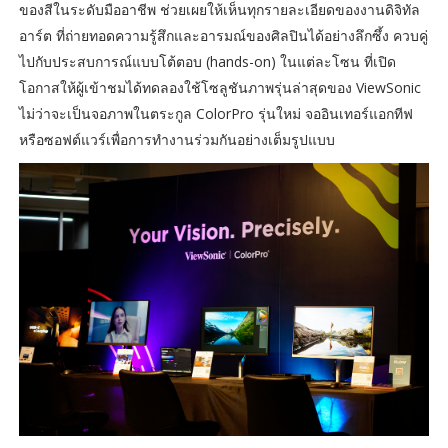
ของสีในระดับมืออาชีพ ช่วยเผยให้เห็นทุกรายละเอียดของงานดิจิทัล
อาร์ต ที่ถ่ายทอดความรู้สึกและอารมณ์ของศิลปินได้อย่างลึกซึ้ง ควบคู่
ไปกับประสบการณ์แบบโต้ตอบ (hands-on) ในแต่ละโซน ที่เปิด
โอกาสให้ผู้เข้าชมได้ทดลองใช้โซลูชันภาพรุ่นล่าสุดของ ViewSonic
ไม่ว่าจะเป็นจอภาพในตระกูล ColorPro รุ่นใหม่ จออินเทอร์แอกทีฟ
หรือซอฟต์แวร์เพื่อการทำงานร่วมกันอย่างเต็มรูปแบบ