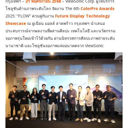
กรุงเทพฯ –
21 พฤศจิกายน 2568
– ViewSonic Corp. ผู้ให้บริการ
โซลูชันด้านภาพระดับโลก จัดงาน The 6th
ColorPro Awards
2025: “FLOW” ควบคู่กับงาน
Future Display Technology
Showcase
ณ ยูเนียน มอลล์ ลาดพร้าว กรุงเทพฯ นำเสนอ
ประสบการณ์จากผลงานที่ผสานศิลปะ เทคโนโลยี และนวัตกรรม
จอภาพรุ่นใหม่เข้าไว้ด้วยกัน ผ่านนิทรรศการศิลปะภาพถ่ายระดับ
นานาชาติ และโซลูชันจอภาพแห่งอนาคตจาก ViewSonic