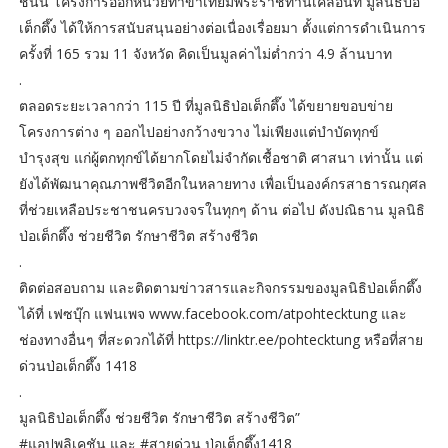
ชนนี โครงการออกหน่วยทำขาเทียมพระราชทานเคลื่อนที่ มูลนิธิป่อ
เต็กตึ๊ง ได้ให้การสนับสนุนอย่างต่อเนื่องเรื่อยมา ตั้งแต่การดำเนินการ
ครั้งที่ 165 รวม 11 จังหวัด คิดเป็นมูลค่าไม่ต่ำกว่า 4.9 ล้านบาท
.
ตลอดระยะเวลากว่า 115 ปี ที่มูลนิธิป่อเต็กตึ๊ง ได้ขยายขอบข่าย
โครงการต่าง ๆ ออกไปอย่างกว้างขวาง ไม่เพียงแต่บำบัดทุกข์
บำรุงสุข แก่ผู้ตกทุกข์ได้ยากโดยไม่จำกัดเชื้อชาติ ศาสนา เท่านั้น แต่
ยังได้พัฒนาคุณภาพชีวิตอีกในหลายทาง เพื่อเป็นองค์กรสาธารณกุศล
ที่ช่วยเหลือประชาชนครบวงจรในทุกๆ ด้าน ต่อไป ดังปณิธาน มูลนิธิ
ป่อเต็กตึ๊ง ช่วยชีวิต รักษาชีวิต สร้างชีวิต
.
ติดต่อสอบถาม และติดตามข่าวสารและกิจกรรมของมูลนิธิป่อเต็กตึ๊ง
ได้ที่ เฟซบุ๊ก แฟนเพจ www.facebook.com/atpohtecktung และ
ช่องทางอื่นๆ ที่สะดวกได้ที่ https://linktr.ee/pohtecktung หรือที่สาย
ด่วนป่อเต็กตึ๊ง 1418
.
มูลนิธิป่อเต็กตึ๊ง ช่วยชีวิต รักษาชีวิต สร้างชีวิต”
#แอปพลิเคชัน และ #สายด่วน ป่อเต็กตึ๊ง1418