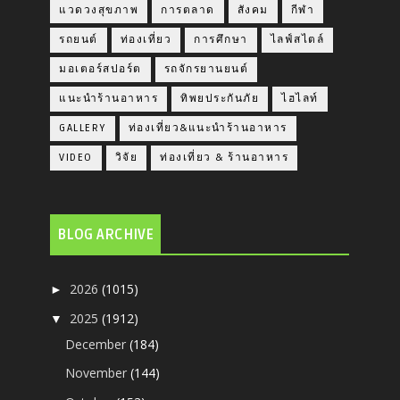
แวดวงสุขภาพ
การตลาด
สังคม
กีฬา
รถยนต์
ท่องเที่ยว
การศึกษา
ไลฟ์สไตล์
มอเตอร์สปอร์ต
รถจักรยานยนต์
แนะนำร้านอาหาร
ทิพยประกันภัย
ไฮไลท์
GALLERY
ท่องเที่ยว&แนะนำร้านอาหาร
VIDEO
วิจัย
ท่องเที่ยว & ร้านอาหาร
BLOG ARCHIVE
2026
(1015)
►
2025
(1912)
▼
December
(184)
November
(144)