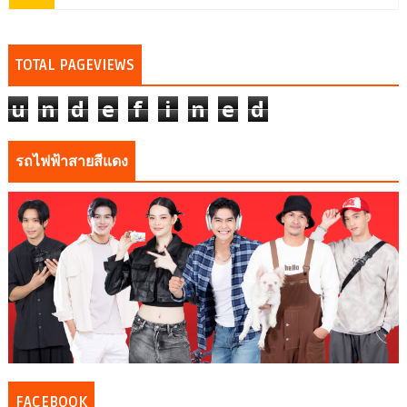
TOTAL PAGEVIEWS
u
n
d
e
f
i
n
e
d
รถไฟฟ้าสายสีแดง
FACEBOOK