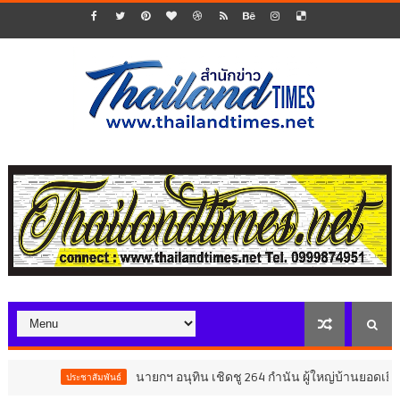
นายกฯ อนุทิน เชิดชู 264 กำนัน ผู้ใหญ่บ้านยอดเยี่ยม มอบแห
ประชาสัมพันธ์