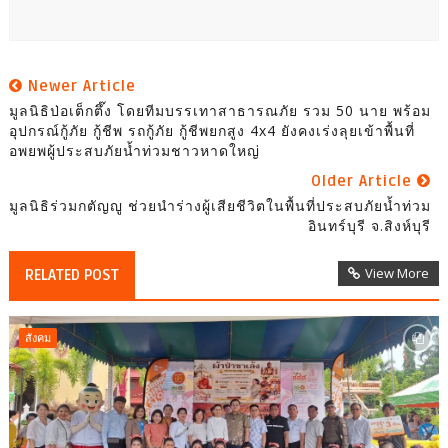
Newer Article
มูลนิธิป่อเต็กตึ๊ง โดยทีมบรรเทาสาธารณภัย รวม 50 นาย พร้อม
อุปกรณ์กู้ภัย กู้ชีพ รถกู้ภัย กู้ชีพยกสูง 4x4 ยังคงเร่งลุยเข้าพื้นที่
อพยพผู้ประสบภัยน้ำท่วมชาวหาดใหญ่
Older Article
มูลนิธิร่วมกตัญญู ช่วยนำร่างผู้เสียชีวิตในพื้นที่ประสบภัยน้ำท่วม
อินทร์บุรี จ.สิงห์บุรี
View More
RELATED POST
สังคม