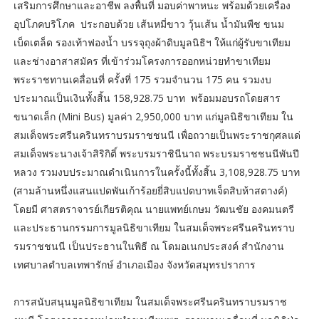
เสริมการศึกษาและอาชีพ ลงพื้นที่ มอบค่าพาหนะ พร้อมด้วยเครื่อง
อุปโภคบริโภค ประกอบด้วย เส้นหมี่ขาว วุ้นเส้น น้ำมันพืช ขนม
เบ็ดเตล็ด รองเท้าฟองน้ำ บรรจุถุงผ้าดิบมูลนิธิฯ ให้แก่ผู้รับขาเทียม
และช่างอาสาสมัคร ที่เข้าร่วมโครงการออกหน่วยทำขาเทียม
พระราชทานเคลื่อนที่ ครั้งที่ 175 รวมจำนวน 175 คน รวมงบ
ประมาณเป็นเงินทั้งสิ้น 158,928.75 บาท พร้อมมอบรถโดยสาร
ขนาดเล็ก (Mini Bus) มูลค่า 2,950,000 บาท แก่มูลนิธิขาเทียม ใน
สมเด็จพระศรีนครินทราบรมราชชนนี เพื่อถวายเป็นพระราชกุศลแด่
สมเด็จพระนางเจ้าสิริกิติ์ พระบรมราชินีนาถ พระบรมราชชนนีพันปี
หลวง รวมงบประมาณดำเนินการในครั้งนี้ทั้งสิ้น 3,108,928.75 บาท
(สามล้านหนึ่งแสนแปดพันเก้าร้อยยี่สิบแปดบาทเจ็ดสิบห้าสตางค์)
โดยมี ศาสตราจารย์เกียรติคุณ นายแพทย์เกษม วัฒนชัย องคมนตรี
และประธานกรรมการมูลนิธิขาเทียม ในสมเด็จพระศรีนครินทราบ
รมราชชนนี เป็นประธานในพิธี ณ โดมอเนกประสงค์ สำนักงาน
เทศบาลตำบลเทพารักษ์ อำเภอเมือง จังหวัดสมุทรปราการ
การสนับสนุนมูลนิธิขาเทียม ในสมเด็จพระศรีนครินทราบรมราช