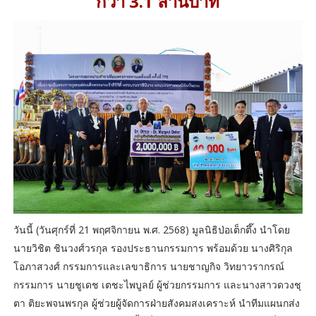
กว่า 3.1 ล้านบาท
วันนี้ (วันศุกร์ที่ 21 พฤศจิกายน พ.ศ. 2568) มูลนิธิป่อเต็กตึ๊ง นำโดย
นายวิชิต ชินวงศ์วรกุล รองประธานกรรมการ พร้อมด้วย นางศิริกุล
โอภาสวงศ์ กรรมการและเลขาธิการ นายชาญกิจ วิทยาวรากรณ์
กรรมการ นายชูเดช เตชะไพบูลย์ ผู้ช่วยกรรมการ และนางสาวดวงชุ
ตา ติยะพจนพรกุล ผู้ช่วยผู้จัดการฝ่ายสังคมสงเคราะห์ นำทีมแผนกส่ง