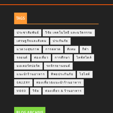
TAGS
ประชาสัมพันธ์
วิจัย เทคโนโลยี และนวัตกรรม
เศรษฐกิจและสังคม
ประกันภัย
แวดวงสุขภาพ
การตลาด
สังคม
กีฬา
รถยนต์
ท่องเที่ยว
การศึกษา
ไลฟ์สไตล์
มอเตอร์สปอร์ต
รถจักรยานยนต์
แนะนำร้านอาหาร
ทิพยประกันภัย
ไฮไลท์
GALLERY
ท่องเที่ยว&แนะนำร้านอาหาร
VIDEO
วิจัย
ท่องเที่ยว & ร้านอาหาร
BLOG ARCHIVE