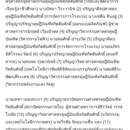
ครุศาสตร์อุตสาหกรรมดุษฎีบัณฑิตกิตติมศักดิ์ (วิจัยและพัฒนาการ
เรียนรู้อาชีวศึกษา) นางปัทมา วีระวานิช (2) ปริญญาศิลปศาสตร
ดุษฎีบัณฑิตกิตติมศักดิ์ (การจัดการการโรงแรม) นางเทพิน สินอยู่ (3)
ปริญญาปรัชญาดุษฎีบัณฑิตกิตติมศักดิ์ (ออกแบบผลิตภัณฑ์) ผู้ช่วย
ศาสตราจารย์กฤตย์ เวียงอำพล (4) ปริญญาวิศวกรรมศาสตรดุษฎี
บัณฑิต (วิศวกรรมไฟฟ้า) นายสมศักดิ์ บำรุงวัด (5) ปริญญาศิลป
ศาสตรดุษฎีบัณฑิตกิตติมศักดิ์ (การจัดการการโรงแรม) นายณภัทร
ธิติโรจนะวัฒน์ (6) ปริญญาปรัชญาดุษฎีบัณฑิตกิตติมศักดิ์ (ดนตรี
สากล) นายสมพล รุ่งพาณิชย์ (7) ปริญญาวิทยาศาสตรดุษฎีบัณฑิต
กิตติมศักดิ์ (เทคโนโลยีการพิมพ์ดิจิทัลและบรรจุภัณฑ์) นายพงศ์ธีระ
พัฒนพีระเดช (8) ปริญญาวิศวกรรมศาสตรดุษฎีบัณฑิตกิตติมศักดิ์
(วิศวกรรมพลังงานและวัสดุ)
นายเดชา เมธประภา (9) ปริญญาสถาปัตยกรรมศาสตรดุษฎีบัณฑิต
กิตติมศักดิ์ (สถาปัตยกรรมภายใน) ผู้ช่วยศาสตราจารย์ธีรวัลย์ วรรธ
โนทัย (10) ปริญญาวิทยาศาสตรดุษฏีบัณฑิตกิตติมศักดิ์ (นวัตกรรม
และเทคโนโลยีการเกษตร) นายวีรชัย รัตนบานชื่น และ (11)
ปริญญาปรัชญาดุษฎีบัณฑิตกิตติมศักดิ์ (สังคมศาสตร์สิ่งแวดล้อมและ