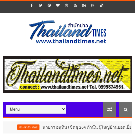
นายกฯ อนุทิน เชิดชู 264 กำนัน ผู้ใหญ่บ้านยอดเยี่ยม มอบแหนบ
ะชาสัมพันธ์