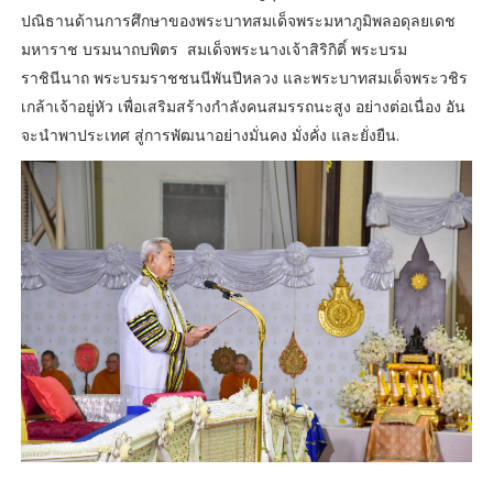
ปณิธานด้านการศึกษาของพระบาทสมเด็จพระมหาภูมิพลอดุลยเดช
มหาราช บรมนาถบพิตร สมเด็จพระนางเจ้าสิริกิติ์ พระบรม
ราชินีนาถ พระบรมราชชนนีพันปีหลวง และพระบาทสมเด็จพระวชิร
เกล้าเจ้าอยู่หัว เพื่อเสริมสร้างกำลังคนสมรรถนะสูง อย่างต่อเนื่อง อัน
จะนำพาประเทศ สู่การพัฒนาอย่างมั่นคง มั่งคั่ง และยั่งยืน.