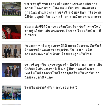
พช.ราชบุรี ร่วมตรวจเยี่ยมสถานประกอบกิจการ
SCGP โรงงานบ้านโป่ง และเยี่ยมชมแปลงสาธิต
การน้อมนำแนวพระราชดำริ ฯ ขับเคลื่อน “โรงงาน
นี้มีรัก ปลูกผักกินเอง” สร้างความมั่นคงทางอาหาร
ช่อง 3 ส่งซีรีส์จีน "เพลงพิณโอบใจ" รับศักราชใหม่
ชวนลุ้นไปกับเส้นทางความรักของ โจวอวี๋หมิน - ตี๋
ลี่เร่อปา
“นฤมล” หารือ ทูตเกาหลีใต้ ยกระดับความสัมพันธ์
ด้านการค้าและการลงทุนร่วมกัน เผย บ.ผลิต
รถยนต์พลังงานไฟฟ้าสนใจขยายฐานในไทย
วช. เชิดชู “วิน สุรเชษฐพงษ์” นักวิจัย ม.เกษตร เป็น
นักวิจัยดีเด่นแห่งชาติ ปี 67 ผู้ศึกษาและพัฒนา
เทคโนโลยีจัดการโรคไวรัสอุบัติใหม่ในฟาร์มปลา
นิลและปลานิลแดง
โรงเรียนเซนต์ฟรังฯ ครบรอบ 99 ปี